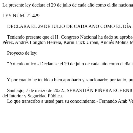
La presente ley declara el 29 de julio de cada año como el día naciona
LEY NÚM. 21.429
DECLARA EL 29 DE JULIO DE CADA AÑO COMO EL DÍA
Teniendo presente que el H. Congreso Nacional ha dado su aprobació
Pérez, Andrés Longton Herrera, Karin Luck Urban, Andrés Molina Ma
Proyecto de ley:
"Artículo único.- Declárase el 29 de julio de cada año como el día n
Y por cuanto he tenido a bien aprobarlo y sancionarlo; por tanto, p
Santiago, 7 de marzo de 2022.- SEBASTIÁN PIÑERA ECHENIQUE, Pres
del Interior y Seguridad Pública.
Lo que transcribo a usted para su conocimiento.- Fernando Arab Ver