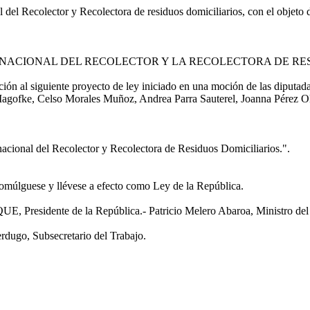
l del Recolector y Recolectora de residuos domiciliarios, con el objeto d
 NACIONAL DEL RECOLECTOR Y LA RECOLECTORA DE RE
n al siguiente proyecto de ley iniciado en una moción de las diputa
gofke, Celso Morales Muñoz, Andrea Parra Sauterel, Joanna Pérez Ole
acional del Recolector y Recolectora de Residuos Domiciliarios.".
romúlguese y llévese a efecto como Ley de la República.
idente de la República.- Patricio Melero Abaroa, Ministro del Tr
dugo, Subsecretario del Trabajo.