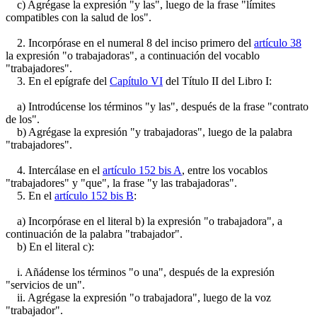
c) Agrégase la expresión "y las", luego de la frase "límites
compatibles con la salud de los".
2. Incorpórase en el numeral 8 del inciso primero del
artículo 38
la expresión "o trabajadoras", a continuación del vocablo
"trabajadores".
3. En el epígrafe del
Capítulo VI
del Título II del Libro I:
a) Introdúcense los términos "y las", después de la frase "contrato
de los".
b) Agrégase la expresión "y trabajadoras", luego de la palabra
"trabajadores".
4. Intercálase en el
artículo 152 bis A
, entre los vocablos
"trabajadores" y "que", la frase "y las trabajadoras".
5. En el
artículo 152 bis B
:
a) Incorpórase en el literal b) la expresión "o trabajadora", a
continuación de la palabra "trabajador".
b) En el literal c):
i. Añádense los términos "o una", después de la expresión
"servicios de un".
ii. Agrégase la expresión "o trabajadora", luego de la voz
"trabajador".