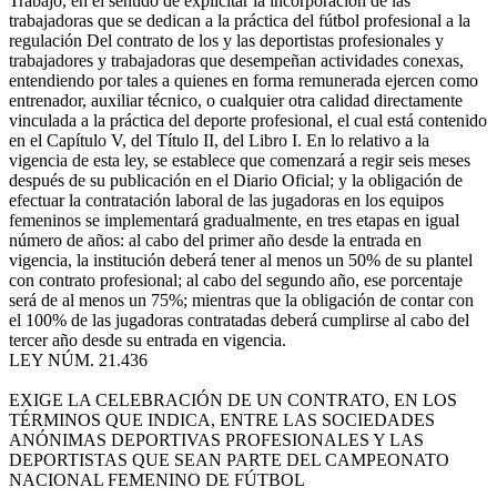
Trabajo, en el sentido de explicitar la incorporación de las
trabajadoras que se dedican a la práctica del fútbol profesional a la
regulación Del contrato de los y las deportistas profesionales y
trabajadores y trabajadoras que desempeñan actividades conexas,
entendiendo por tales a quienes en forma remunerada ejercen como
entrenador, auxiliar técnico, o cualquier otra calidad directamente
vinculada a la práctica del deporte profesional, el cual está contenido
en el Capítulo V, del Título II, del Libro I. En lo relativo a la
vigencia de esta ley, se establece que comenzará a regir seis meses
después de su publicación en el Diario Oficial; y la obligación de
efectuar la contratación laboral de las jugadoras en los equipos
femeninos se implementará gradualmente, en tres etapas en igual
número de años: al cabo del primer año desde la entrada en
vigencia, la institución deberá tener al menos un 50% de su plantel
con contrato profesional; al cabo del segundo año, ese porcentaje
será de al menos un 75%; mientras que la obligación de contar con
el 100% de las jugadoras contratadas deberá cumplirse al cabo del
tercer año desde su entrada en vigencia.
LEY NÚM. 21.436
EXIGE LA CELEBRACIÓN DE UN CONTRATO, EN LOS
TÉRMINOS QUE INDICA, ENTRE LAS SOCIEDADES
ANÓNIMAS DEPORTIVAS PROFESIONALES Y LAS
DEPORTISTAS QUE SEAN PARTE DEL CAMPEONATO
NACIONAL FEMENINO DE FÚTBOL