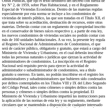
Obras Públicas, que fijó el texto definitivo del decreto con fuerza de
ley N° 2, de 1959, sobre Plan Habitacional, y en el Reglamento
Especial de Viviendas Económicas. Dentro de las materias regidas
especialmente por esta norma se incluye a los condominios de
viviendas de interés público, las que son tratadas en el Título XII, el
que trata sobre su acreditación, destinación de recursos, entre otras
materias. Deberán contar con un reglamento de copropiedad inscrito
en el conservador de bienes raíces respectivo y, a partir de esta ley,
los nuevos condominios de viviendas sociales no podrán contar con
más de 160 unidades habitacionales. A su vez, la presente ley regula
al Registro Nacional de Administradores de Condominios, el que
será de carácter público, obligatorio y gratuito, que estará a cargo del
Ministerio de Vivienda y Urbanismo, en el cual deberán inscribirse
todas las personas naturales o jurídicas que ejerzan la actividad de
administradores de condominios. La inscripción en el Registro
Nacional será requisito previo para ejercer la actividad de
administrador o subadministrador de condominios, sea a título
gratuito u oneroso. En tanto, no podrán inscribirse en el registro los
administradores y subadministradores que hubieren sido condenados
por delitos contemplados en los Títulos VIII y IX del Libro Segundo
del Código Penal, tales como crímenes o simples delitos contra las
personas y crímenes o simples delitos contra la propiedad. El
Ministerio de Vivienda y Urbanismo impartirá las instrucciones para
la aplicación de las normas de esta ley y su reglamento, mediante
circulares que se mantendrán a disposición de cualquier interesado