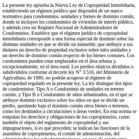
La presente ley aprueba la Nueva Ley de Copropiedad Inmobiliaria,
estableciendo un régimen jurídico que dispondrá de un marco
normativo para condominios, unidades y bienes de dominio común,
donde se incluyen los condominios de viviendas de interés público,
y además crea un Registro Nacional de Administradores de
Condominios. Establece que el régimen jurídico de copropiedad
inmobiliaria corresponde a una forma especial de dominio sobre las
distintas unidades en que se divide un inmueble, que atribuye a sus
titulares un derecho de propiedad exclusivo sobre tales unidades y
un derecho de dominio común respecto de los bienes comunes. Los
condominios pueden estar emplazados en el área urbana y,
excepcionalmente, en el área rural. Los predios rústicos divididos o
subdivididos conforme al decreto ley N° 3.516, del Ministerio de
Agricultura, de 1980, no podrán acogerse al régimen de
copropiedad regulado en la presente ley. La ley distingue dos tipos
de condominios: Tipo A o Condominio de unidades en terreno
común, y Tipo B o Condominio de sitios urbanizados, en el que se
atribuye dominio exclusivo sobre los sitios en que se divide un
predio, quedando bajo el dominio común otros bienes o terrenos,
como los destinados a circulaciones o áreas verdes. En esta norma se
estipulan los derechos y obligaciones de los copropietarios, como
también el objeto del reglamento de copropiedad y sus
impugnaciones, si es que proceden; se indican las funciones de la
asamblea de copropietarios, el comité de administración, del