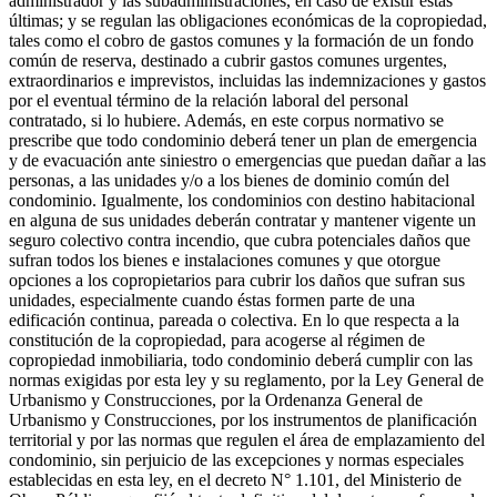
administrador y las subadministraciones, en caso de existir estas
últimas; y se regulan las obligaciones económicas de la copropiedad,
tales como el cobro de gastos comunes y la formación de un fondo
común de reserva, destinado a cubrir gastos comunes urgentes,
extraordinarios e imprevistos, incluidas las indemnizaciones y gastos
por el eventual término de la relación laboral del personal
contratado, si lo hubiere. Además, en este corpus normativo se
prescribe que todo condominio deberá tener un plan de emergencia
y de evacuación ante siniestro o emergencias que puedan dañar a las
personas, a las unidades y/o a los bienes de dominio común del
condominio. Igualmente, los condominios con destino habitacional
en alguna de sus unidades deberán contratar y mantener vigente un
seguro colectivo contra incendio, que cubra potenciales daños que
sufran todos los bienes e instalaciones comunes y que otorgue
opciones a los copropietarios para cubrir los daños que sufran sus
unidades, especialmente cuando éstas formen parte de una
edificación continua, pareada o colectiva. En lo que respecta a la
constitución de la copropiedad, para acogerse al régimen de
copropiedad inmobiliaria, todo condominio deberá cumplir con las
normas exigidas por esta ley y su reglamento, por la Ley General de
Urbanismo y Construcciones, por la Ordenanza General de
Urbanismo y Construcciones, por los instrumentos de planificación
territorial y por las normas que regulen el área de emplazamiento del
condominio, sin perjuicio de las excepciones y normas especiales
establecidas en esta ley, en el decreto N° 1.101, del Ministerio de