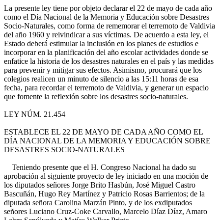
La presente ley tiene por objeto declarar el 22 de mayo de cada año
como el Día Nacional de la Memoria y Educación sobre Desastres
Socio-Naturales, como forma de rememorar el terremoto de Valdivia
del año 1960 y reivindicar a sus víctimas. De acuerdo a esta ley, el
Estado deberá estimular la inclusión en los planes de estudios e
incorporar en la planificación del año escolar actividades donde se
enfatice la historia de los desastres naturales en el país y las medidas
para prevenir y mitigar sus efectos. Asimismo, procurará que los
colegios realicen un minuto de silencio a las 15:11 horas de esa
fecha, para recordar el terremoto de Valdivia, y generar un espacio
que fomente la reflexión sobre los desastres socio-naturales.
LEY NÚM. 21.454
ESTABLECE EL 22 DE MAYO DE CADA AÑO COMO EL
DÍA NACIONAL DE LA MEMORIA Y EDUCACIÓN SOBRE
DESASTRES SOCIO-NATURALES
Teniendo presente que el H. Congreso Nacional ha dado su
aprobación al siguiente proyecto de ley iniciado en una moción de
los diputados señores Jorge Brito Hasbún, José Miguel Castro
Bascuñán, Hugo Rey Martínez y Patricio Rosas Barrientos; de la
diputada señora Carolina Marzán Pinto, y de los exdiputados
señores Luciano Cruz-Coke Carvallo, Marcelo Díaz Díaz, Amaro