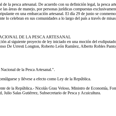
l de la pesca artesanal. De acuerdo con su definición legal, la pesca art
 de las áreas de manejo, por personas jurídicas compuestas exclusivamen
ripulante en una embarcación artesanal. El día 29 de junio se conmemora
te lo celebran en sus comunidades a lo largo del país a través de misas, 
NACIONAL DE LA PESCA ARTESANAL
 al siguiente proyecto de ley iniciado en una moción del exdiputado 
so De Urresti Longton, Roberto León Ramírez, Alberto Robles Pantoja,
Nacional de la Pesca Artesanal.".
romúlguese y llévese a efecto como Ley de la República.
de la República.- Nicolás Grau Veloso, Ministro de Economía, Fom
 Julio Salas Gutiérrez, Subsecretario de Pesca y Acuicultura.