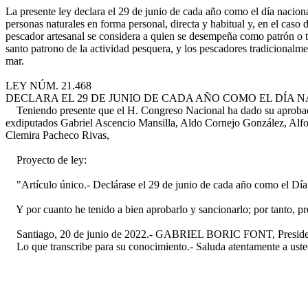
La presente ley declara el 29 de junio de cada año como el día naciona
personas naturales en forma personal, directa y habitual y, en el caso
pescador artesanal se considera a quien se desempeña como patrón o t
santo patrono de la actividad pesquera, y los pescadores tradicionalmen
mar.
LEY NÚM. 21.468
DECLARA EL 29 DE JUNIO DE CADA AÑO COMO EL DÍA 
Teniendo presente que el H. Congreso Nacional ha dado su aprobación
exdiputados Gabriel Ascencio Mansilla, Aldo Cornejo González, Alfon
Clemira Pacheco Rivas,
Proyecto de ley:
"Artículo único.- Declárase el 29 de junio de cada año como el Día 
Y por cuanto he tenido a bien aprobarlo y sancionarlo; por tanto, p
Santiago, 20 de junio de 2022.- GABRIEL BORIC FONT, Presidente 
Lo que transcribe para su conocimiento.- Saluda atentamente a usted,