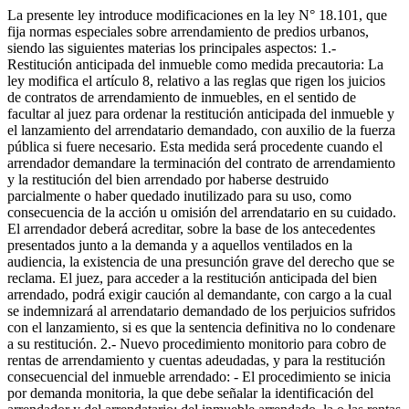
La presente ley introduce modificaciones en la ley N° 18.101, que
fija normas especiales sobre arrendamiento de predios urbanos,
siendo las siguientes materias los principales aspectos: 1.-
Restitución anticipada del inmueble como medida precautoria: La
ley modifica el artículo 8, relativo a las reglas que rigen los juicios
de contratos de arrendamiento de inmuebles, en el sentido de
facultar al juez para ordenar la restitución anticipada del inmueble y
el lanzamiento del arrendatario demandado, con auxilio de la fuerza
pública si fuere necesario. Esta medida será procedente cuando el
arrendador demandare la terminación del contrato de arrendamiento
y la restitución del bien arrendado por haberse destruido
parcialmente o haber quedado inutilizado para su uso, como
consecuencia de la acción u omisión del arrendatario en su cuidado.
El arrendador deberá acreditar, sobre la base de los antecedentes
presentados junto a la demanda y a aquellos ventilados en la
audiencia, la existencia de una presunción grave del derecho que se
reclama. El juez, para acceder a la restitución anticipada del bien
arrendado, podrá exigir caución al demandante, con cargo a la cual
se indemnizará al arrendatario demandado de los perjuicios sufridos
con el lanzamiento, si es que la sentencia definitiva no lo condenare
a su restitución. 2.- Nuevo procedimiento monitorio para cobro de
rentas de arrendamiento y cuentas adeudadas, y para la restitución
consecuencial del inmueble arrendado: - El procedimiento se inicia
por demanda monitoria, la que debe señalar la identificación del