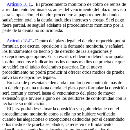
Artículo 18-E
.- El procedimiento monitorio de cobro de rentas de
arrendamiento terminará si, antes del vencimiento del plazo previsto
para la oposición, el deudor procediere al pago requerido dando
satisfacción total a la deuda, incluidos intereses y costas. Si el pago
fuere parcial, se seguirá adelante el procedimiento monitorio por la
parte de la deuda no solucionada.
Artículo 18-F
.- Dentro del plazo legal, el deudor requerido podrá
formular, por escrito, oposición a la demanda monitoria, y señalará
los fundamentos de hecho y de derecho de las alegaciones y
excepciones que opone. En su escrito, el deudor deberá acompañar
los documentos e indicar todos los demás medios de prueba de que
se valdrá en el juicio declarativo posterior. En el nuevo
procedimiento no podrá producir ni ofrecer otros medios de prueba,
salvo las excepciones legales.
En caso de presentarse demanda monitoria en contra de más de
un deudor por una misma deuda, el plazo para formular la oposición
será común y correrá hasta el vencimiento del plazo de mayor
extensión que tuviere alguno de los deudores de conformidad con la
fecha de su notificación.
El juez podrá desestimar la oposición y seguir adelante con el
procedimiento monitorio como si ella no se hubiere verificado
cuando las alegaciones o excepciones deducidas por el demandado,
o los medios de prueba señalados, carecieren de fundamento
plausible; o cuando los antecedentes no fueren señalados de