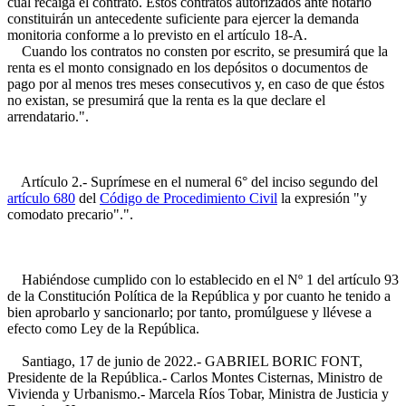
cual recaiga el contrato. Estos contratos autorizados ante notario
constituirán un antecedente suficiente para ejercer la demanda
monitoria conforme a lo previsto en el artículo 18-A.
Cuando los contratos no consten por escrito, se presumirá que la
renta es el monto consignado en los depósitos o documentos de
pago por al menos tres meses consecutivos y, en caso de que éstos
no existan, se presumirá que la renta es la que declare el
arrendatario.".
Artículo 2.- Suprímese en el numeral 6° del inciso segundo del
artículo 680
del
Código de Procedimiento Civil
la expresión "y
comodato precario".".
Habiéndose cumplido con lo establecido en el Nº 1 del artículo 93
de la Constitución Política de la República y por cuanto he tenido a
bien aprobarlo y sancionarlo; por tanto, promúlguese y llévese a
efecto como Ley de la República.
Santiago, 17 de junio de 2022.- GABRIEL BORIC FONT,
Presidente de la República.- Carlos Montes Cisternas, Ministro de
Vivienda y Urbanismo.- Marcela Ríos Tobar, Ministra de Justicia y