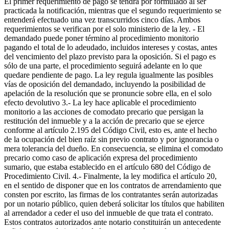
El primer requerimiento de pago se tendrá por formulado al ser
practicada la notificación, mientras que el segundo requerimiento se
entenderá efectuado una vez transcurridos cinco días. Ambos
requerimientos se verifican por el solo ministerio de la ley. - El
demandado puede poner término al procedimiento monitorio
pagando el total de lo adeudado, incluidos intereses y costas, antes
del vencimiento del plazo previsto para la oposición. Si el pago es
sólo de una parte, el procedimiento seguirá adelante en lo que
quedare pendiente de pago. La ley regula igualmente las posibles
vías de oposición del demandado, incluyendo la posibilidad de
apelación de la resolución que se pronuncie sobre ella, en el solo
efecto devolutivo 3.- La ley hace aplicable el procedimiento
monitorio a las acciones de comodato precario que persigan la
restitución del inmueble y a la acción de precario que se ejerce
conforme al artículo 2.195 del Código Civil, esto es, ante el hecho
de la ocupación del bien raíz sin previo contrato y por ignorancia o
mera tolerancia del dueño. En consecuencia, se elimina el comodato
precario como caso de aplicación expresa del procedimiento
sumario, que estaba establecido en el artículo 680 del Código de
Procedimiento Civil. 4.- Finalmente, la ley modifica el artículo 20,
en el sentido de disponer que en los contratos de arrendamiento que
consten por escrito, las firmas de los contratantes serán autorizadas
por un notario público, quien deberá solicitar los títulos que habiliten
al arrendador a ceder el uso del inmueble de que trata el contrato.
Estos contratos autorizados ante notario constituirán un antecedente