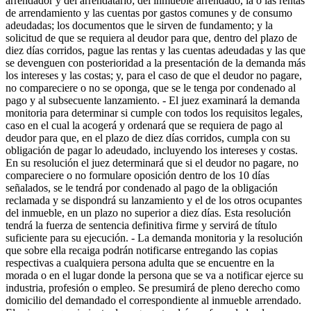
arrendador y del arrendatario; del inmueble arrendado, la o las rentas
de arrendamiento y las cuentas por gastos comunes y de consumo
adeudadas; los documentos que le sirven de fundamento; y la
solicitud de que se requiera al deudor para que, dentro del plazo de
diez días corridos, pague las rentas y las cuentas adeudadas y las que
se devenguen con posterioridad a la presentación de la demanda más
los intereses y las costas; y, para el caso de que el deudor no pagare,
no compareciere o no se oponga, que se le tenga por condenado al
pago y al subsecuente lanzamiento. - El juez examinará la demanda
monitoria para determinar si cumple con todos los requisitos legales,
caso en el cual la acogerá y ordenará que se requiera de pago al
deudor para que, en el plazo de diez días corridos, cumpla con su
obligación de pagar lo adeudado, incluyendo los intereses y costas.
En su resolución el juez determinará que si el deudor no pagare, no
compareciere o no formulare oposición dentro de los 10 días
señalados, se le tendrá por condenado al pago de la obligación
reclamada y se dispondrá su lanzamiento y el de los otros ocupantes
del inmueble, en un plazo no superior a diez días. Esta resolución
tendrá la fuerza de sentencia definitiva firme y servirá de título
suficiente para su ejecución. - La demanda monitoria y la resolución
que sobre ella recaiga podrán notificarse entregando las copias
respectivas a cualquiera persona adulta que se encuentre en la
morada o en el lugar donde la persona que se va a notificar ejerce su
industria, profesión o empleo. Se presumirá de pleno derecho como
domicilio del demandado el correspondiente al inmueble arrendado.