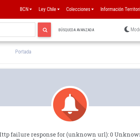
BCN
Ley Chile
Colecciones
Información Territori
Mod
BÚSQUEDA AVANZADA
Portada
ttp failure response for (unknown url): 0 Unkno