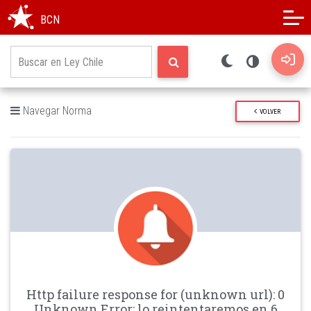
Modo oscuro
Alto contraste
BCN
Navegar Norma
VOLVER
Http failure response for (unknown url): 0
Unknown Error: lo reintentaremos en 6