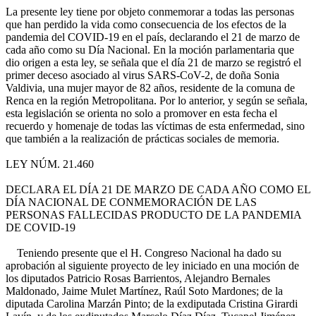
La presente ley tiene por objeto conmemorar a todas las personas
que han perdido la vida como consecuencia de los efectos de la
pandemia del COVID-19 en el país, declarando el 21 de marzo de
cada año como su Día Nacional. En la moción parlamentaria que
dio origen a esta ley, se señala que el día 21 de marzo se registró el
primer deceso asociado al virus SARS-CoV-2, de doña Sonia
Valdivia, una mujer mayor de 82 años, residente de la comuna de
Renca en la región Metropolitana. Por lo anterior, y según se señala,
esta legislación se orienta no solo a promover en esta fecha el
recuerdo y homenaje de todas las víctimas de esta enfermedad, sino
que también a la realización de prácticas sociales de memoria.
LEY NÚM. 21.460
DECLARA EL DÍA 21 DE MARZO DE CADA AÑO COMO EL
DÍA NACIONAL DE CONMEMORACIÓN DE LAS
PERSONAS FALLECIDAS PRODUCTO DE LA PANDEMIA
DE COVID-19
Teniendo presente que el H. Congreso Nacional ha dado su
aprobación al siguiente proyecto de ley iniciado en una moción de
los diputados Patricio Rosas Barrientos, Alejandro Bernales
Maldonado, Jaime Mulet Martínez, Raúl Soto Mardones; de la
diputada Carolina Marzán Pinto; de la exdiputada Cristina Girardi