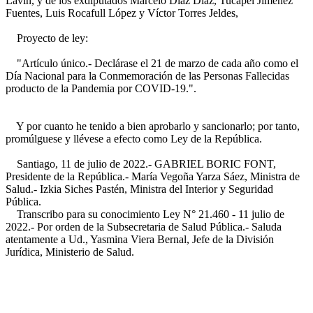
Lavín, y de los exdiputados Marcelo Díaz Díaz, Tucapel Jiménez
Fuentes, Luis Rocafull López y Víctor Torres Jeldes,
Proyecto de ley:
"Artículo único.- Declárase el 21 de marzo de cada año como el
Día Nacional para la Conmemoración de las Personas Fallecidas
producto de la Pandemia por COVID-19.".
Y por cuanto he tenido a bien aprobarlo y sancionarlo; por tanto,
promúlguese y llévese a efecto como Ley de la República.
Santiago, 11 de julio de 2022.- GABRIEL BORIC FONT,
Presidente de la República.- María Vegoña Yarza Sáez, Ministra de
Salud.- Izkia Siches Pastén, Ministra del Interior y Seguridad
Pública.
Transcribo para su conocimiento Ley N° 21.460 - 11 julio de
2022.- Por orden de la Subsecretaria de Salud Pública.- Saluda
atentamente a Ud., Yasmina Viera Bernal, Jefe de la División
Jurídica, Ministerio de Salud.