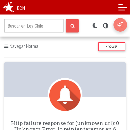
Modo oscuro
Alto contraste
BCN
Navegar Norma
VOLVER
Http failure response for (unknown url): 0
Unknown Error: lo reintentaremos en 6