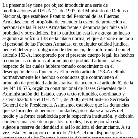
La presente ley tiene por objeto introducir una serie de
modificaciones al DFL N° 1, de 1997, del Ministerio de Defensa
Nacional, que establece Estatuto del Personal de las Fuerzas
Armadas, con el propósito de extender la esfera de protección al
personal de las Fuerzas Armadas frente a denuncia por faltas a la
probidad y otros delitos. En lo particular, esta ley agrega un inciso
segundo al artículo 138 de la citada norma, el que dispone que todo
el personal de las Fuerzas Armadas, en cualquier calidad jurídica,
tiene el deber y la obligación de denunciar, de conformidad con el
artículo 153-A, incorporado por el presente cuerpo legal, los hechos
o conductas contrarias al principio de probidad administrativa,
respecto de los cuales hubiere tomado conocimiento en el
desempeño de sus funciones. El referido artículo 153-A delimita
normativamente los hechos o conductas que contravienen el
principio de probidad administrativa, de acuerdo al artículo 62 de la
ley N° 18.575, orgánica constitucional de Bases Generales de la
Administración del Estado, cuyo texto refundido, coordinado y
sistematizado fija el DFL N° 1, de 2000, del Ministerio Secretaría
General de la Presidencia. Asimismo, establece que las denuncias
que se formulen deberán ser fundadas, presentarse a través del
medio y la forma establecida por la respectiva institución, y deberán
contener una serie de requisitos formales, las que podrán estar
sujetos a reserva de identidad si así lo solicita el denunciante. A su
vez, esta ley incorpora el artículo 210-A, el que dispone que las