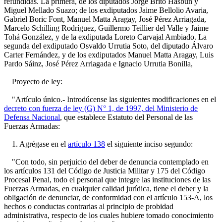
refundidas. La primera, de los diputados Jorge Brito Hasbún y
Miguel Mellado Suazo; de los exdiputados Jaime Bellolio Avaria,
Gabriel Boric Font, Manuel Matta Aragay, José Pérez Arriagada,
Marcelo Schilling Rodríguez, Guillermo Teillier del Valle y Jaime
Tohá González, y de la exdiputada Loreto Carvajal Ambiado. La
segunda del exdiputado Osvaldo Urrutia Soto, del diputado Álvaro
Carter Fernández, y de los exdiputados Manuel Matta Aragay, Luis
Pardo Sáinz, José Pérez Arriagada e Ignacio Urrutia Bonilla,
Proyecto de ley:
"Artículo único.- Introdúcense las siguientes modificaciones en el
decreto con fuerza de ley (G) N° 1, de 1997, del Ministerio de
Defensa Nacional
, que establece Estatuto del Personal de las
Fuerzas Armadas:
1. Agrégase en el
artículo 138
el siguiente inciso segundo:
"Con todo, sin perjuicio del deber de denuncia contemplado en
los artículos 131 del Código de Justicia Militar y 175 del Código
Procesal Penal, todo el personal que integre las instituciones de las
Fuerzas Armadas, en cualquier calidad jurídica, tiene el deber y la
obligación de denunciar, de conformidad con el artículo 153-A, los
hechos o conductas contrarias al principio de probidad
administrativa, respecto de los cuales hubiere tomado conocimiento