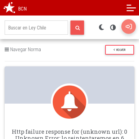
Modo oscuro
Alto contraste
BCN
Navegar Norma
VOLVER
Http failure response for (unknown url): 0
Unknown Error: lo reintentaremos en 6