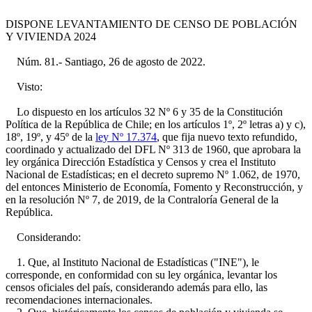
DISPONE LEVANTAMIENTO DE CENSO DE POBLACIÓN
Y VIVIENDA 2024
Núm. 81.- Santiago, 26 de agosto de 2022.
Visto:
Lo dispuesto en los artículos 32 Nº 6 y 35 de la Constitución
Política de la República de Chile; en los artículos 1º, 2º letras a) y c),
18º, 19º, y 45º de la
ley Nº 17.374
, que fija nuevo texto refundido,
coordinado y actualizado del DFL Nº 313 de 1960, que aprobara la
ley orgánica Dirección Estadística y Censos y crea el Instituto
Nacional de Estadísticas; en el decreto supremo Nº 1.062, de 1970,
del entonces Ministerio de Economía, Fomento y Reconstrucción, y
en la resolución Nº 7, de 2019, de la Contraloría General de la
República.
Considerando:
1. Que, al Instituto Nacional de Estadísticas ("INE"), le
corresponde, en conformidad con su ley orgánica, levantar los
censos oficiales del país, considerando además para ello, las
recomendaciones internacionales.