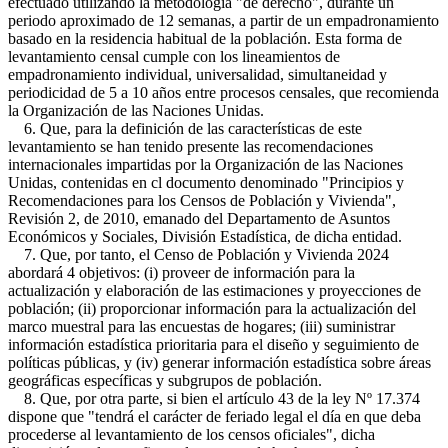
efectuado utilizando la metodología "de derecho", durante un
periodo aproximado de 12 semanas, a partir de un empadronamiento
basado en la residencia habitual de la población. Esta forma de
levantamiento censal cumple con los lineamientos de
empadronamiento individual, universalidad, simultaneidad y
periodicidad de 5 a 10 años entre procesos censales, que recomienda
la Organización de las Naciones Unidas.
6. Que, para la definición de las características de este
levantamiento se han tenido presente las recomendaciones
internacionales impartidas por la Organización de las Naciones
Unidas, contenidas en cl documento denominado "Principios y
Recomendaciones para los Censos de Población y Vivienda",
Revisión 2, de 2010, emanado del Departamento de Asuntos
Económicos y Sociales, División Estadística, de dicha entidad.
7. Que, por tanto, el Censo de Población y Vivienda 2024
abordará 4 objetivos: (i) proveer de información para la
actualización y elaboración de las estimaciones y proyecciones de
población; (ii) proporcionar información para la actualización del
marco muestral para las encuestas de hogares; (iii) suministrar
información estadística prioritaria para el diseño y seguimiento de
políticas públicas, y (iv) generar información estadística sobre áreas
geográficas específicas y subgrupos de población.
8. Que, por otra parte, si bien el artículo 43 de la ley Nº 17.374
dispone que "tendrá el carácter de feriado legal el día en que deba
procederse al levantamiento de los censos oficiales", dicha