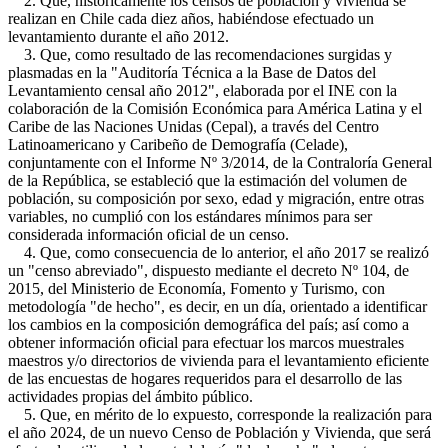
2. Que, históricamente los censos de población y vivienda se
realizan en Chile cada diez años, habiéndose efectuado un
levantamiento durante el año 2012.
3. Que, como resultado de las recomendaciones surgidas y
plasmadas en la "Auditoría Técnica a la Base de Datos del
Levantamiento censal año 2012", elaborada por el INE con la
colaboración de la Comisión Económica para América Latina y el
Caribe de las Naciones Unidas (Cepal), a través del Centro
Latinoamericano y Caribeño de Demografía (Celade),
conjuntamente con el Informe Nº 3/2014, de la Contraloría General
de la República, se estableció que la estimación del volumen de
población, su composición por sexo, edad y migración, entre otras
variables, no cumplió con los estándares mínimos para ser
considerada información oficial de un censo.
4. Que, como consecuencia de lo anterior, el año 2017 se realizó
un "censo abreviado", dispuesto mediante el decreto Nº 104, de
2015, del Ministerio de Economía, Fomento y Turismo, con
metodología "de hecho", es decir, en un día, orientado a identificar
los cambios en la composición demográfica del país; así como a
obtener información oficial para efectuar los marcos muestrales
maestros y/o directorios de vivienda para el levantamiento eficiente
de las encuestas de hogares requeridos para el desarrollo de las
actividades propias del ámbito público.
5. Que, en mérito de lo expuesto, corresponde la realización para
el año 2024, de un nuevo Censo de Población y Vivienda, que será