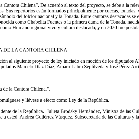
 Cantora Chilena”. De acuerdo al texto del proyecto, se debe a la releva
s. Sus repertorios están formados principalmente por cuecas, tonadas, val
 símbolo del folclor nacional y la Tonada. Entre cantoras destacadas se
conocida como Chabelita Fuentes o la primera dama de la Tonada, nacida
rimonio Humano regional vivo y cultora destacada, y en 2020 fue postu
ÍA DE LA CANTORA CHILENA
n al siguiente proyecto de ley iniciado en moción de los diputados A
diputados Marcelo Díaz Díaz, Amaro Labra Sepúlveda y José Pérez Arr
 de la Cantora Chilena.".
romúlguese y llévese a efecto como Ley de la República.
de la República.- Julieta Brodsky Hernández, Ministra de las Cultur
a usted, Andrea Gutiérrez Vásquez, Subsecretaria de las Culturas y la