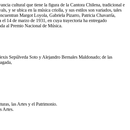
ncia cultural que tiene la figura de la Cantora Chilena, tradicional e
s, y se ubica en la música criolla, y sus estilos son variados, tales
 encuentran Margot Loyola, Gabriela Pizarro, Patricia Chavarría,
 el 14 de marzo de 1931, en cuya trayectoria ha entregado
lada al Premio Nacional de Música.
lexis Sepúlveda Soto y Alejandro Bernales Maldonado; de las
iagada,
as, las Artes y el Patrimonio.
s Artes.