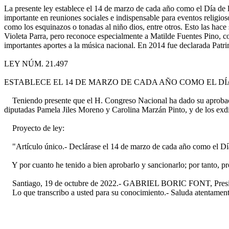
La presente ley establece el 14 de marzo de cada año como el Día de la
importante en reuniones sociales e indispensable para eventos religioso
como los esquinazos o tonadas al niño dios, entre otros. Esto las hace
Violeta Parra, pero reconoce especialmente a Matilde Fuentes Pino, 
importantes aportes a la música nacional. En 2014 fue declarada Pat
LEY NÚM. 21.497
ESTABLECE EL 14 DE MARZO DE CADA AÑO COMO EL D
Teniendo presente que el H. Congreso Nacional ha dado su aprobació
diputadas Pamela Jiles Moreno y Carolina Marzán Pinto, y de los ex
Proyecto de ley:
"Artículo único.- Declárase el 14 de marzo de cada año como el Día
Y por cuanto he tenido a bien aprobarlo y sancionarlo; por tanto, p
Santiago, 19 de octubre de 2022.- GABRIEL BORIC FONT, Presidente 
Lo que transcribo a usted para su conocimiento.- Saluda atentamente 