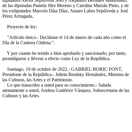
diputados Alexis Sepúlveda Soto y Alejandro Bernales Maldonado;
de las diputadas Pamela Jiles Moreno y Carolina Marzán Pinto, y de
los exdiputados Marcelo Díaz Díaz, Amaro Labra Sepúlveda y José
Pérez Arriagada,
Proyecto de ley:
"Artículo único.- Declárase el 14 de marzo de cada año como el
Día de la Cantora Chilena.".
Y por cuanto he tenido a bien aprobarlo y sancionarlo; por tanto,
promúlguese y llévese a efecto como Ley de la República.
Santiago, 19 de octubre de 2022.- GABRIEL BORIC FONT,
Presidente de la República.- Julieta Brodsky Hernández, Ministra de
las Culturas, las Artes y el Patrimonio.
Lo que transcribo a usted para su conocimiento.- Saluda
atentamente a usted, Andrea Gutiérrez Vásquez, Subsecretaria de las
Culturas y las Artes.