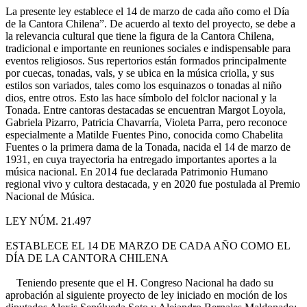
La presente ley establece el 14 de marzo de cada año como el Día
de la Cantora Chilena”. De acuerdo al texto del proyecto, se debe a
la relevancia cultural que tiene la figura de la Cantora Chilena,
tradicional e importante en reuniones sociales e indispensable para
eventos religiosos. Sus repertorios están formados principalmente
por cuecas, tonadas, vals, y se ubica en la música criolla, y sus
estilos son variados, tales como los esquinazos o tonadas al niño
dios, entre otros. Esto las hace símbolo del folclor nacional y la
Tonada. Entre cantoras destacadas se encuentran Margot Loyola,
Gabriela Pizarro, Patricia Chavarría, Violeta Parra, pero reconoce
especialmente a Matilde Fuentes Pino, conocida como Chabelita
Fuentes o la primera dama de la Tonada, nacida el 14 de marzo de
1931, en cuya trayectoria ha entregado importantes aportes a la
música nacional. En 2014 fue declarada Patrimonio Humano
regional vivo y cultora destacada, y en 2020 fue postulada al Premio
Nacional de Música.
LEY NÚM. 21.497
ESTABLECE EL 14 DE MARZO DE CADA AÑO COMO EL
DÍA DE LA CANTORA CHILENA
Teniendo presente que el H. Congreso Nacional ha dado su
aprobación al siguiente proyecto de ley iniciado en moción de los