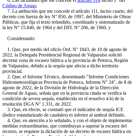
6. Las facultades que me concede el
artículo 314
inciso 1° del
Código de Aguas
;
7. La atribución que me concede el artículo 111, inciso cuarto, del
decreto con fuerza de ley N° 850, de 1997, del Ministerio de Obras
Públicas, que fija el texto refundido, coordinado y sistematizado de
la ley N° 15.840, de 1964 y del DFL N° 206, de 1960, y
Considerando:
1. Que, por medio del oficio Ord. N° 1843, de 10 de agosto de
2022, la Delegada Presidencial Regional de Valparaíso solicitó
decretar zona de escasez hídrica a la provincia de Petorca, Región
de Valparaíso, debido a la sequía que afecta a dicho territorio
provincial.
2. Que, el Informe Técnico, denominado "Informe Condiciones
Hidrometeorológicas Provincia de Petorca, Informe N° 24", de 8 de
agosto de 2022, de la División de Hidrología de la Dirección
General de Aguas, señala que en la provincia citada se verifica la
condición de severa sequía, establecida en el resuelvo 4.b) de la
resolución DGA N° 1.331, de 2022.
3. Que, en efecto, se constató que el indicador de sequía ICE
(índice estandarizado de caudales) es inferior al umbral definido.
4. Que, en atención a lo señalado, y con el objeto de implementar
medidas extraordinarias, que contribuyan a superar la escasez del
recurso, se requiere la dictación de un decreto de escasez hídrica en