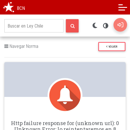
Modo oscuro
Alto contraste
BCN
Navegar Norma
VOLVER
Http failure response for (unknown url): 0
Unknown Error: lo reintentaremos en 8