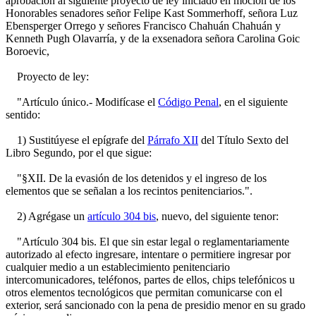
aprobación al siguiente proyecto de ley iniciado en moción de los
Honorables senadores señor Felipe Kast Sommerhoff, señora Luz
Ebensperger Orrego y señores Francisco Chahuán Chahuán y
Kenneth Pugh Olavarría, y de la exsenadora señora Carolina Goic
Boroevic,
Proyecto de ley:
"Artículo único.- Modifícase el
Código Penal
, en el siguiente
sentido:
1) Sustitúyese el epígrafe del
Párrafo XII
del Título Sexto del
Libro Segundo, por el que sigue:
"§XII. De la evasión de los detenidos y el ingreso de los
elementos que se señalan a los recintos penitenciarios.".
2) Agrégase un
artículo 304 bis
, nuevo, del siguiente tenor:
"Artículo 304 bis. El que sin estar legal o reglamentariamente
autorizado al efecto ingresare, intentare o permitiere ingresar por
cualquier medio a un establecimiento penitenciario
intercomunicadores, teléfonos, partes de ellos, chips telefónicos u
otros elementos tecnológicos que permitan comunicarse con el
exterior, será sancionado con la pena de presidio menor en su grado