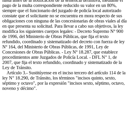
hasta antes de la notificación de la sentencia definitiva, mediante el
pago de la multa correspondiente reducido su valor en un 80%,
siempre que el funcionario del juzgado de policía local autorizado
constate que el solicitante no se encuentra en mora respecto de sus
obligaciones con ninguna de las concesionarias de obras viales al día
en que presenta su solicitud. Para llevar a cabo sus objetivos, la ley
modifica los siguientes cuerpos legales: - Decreto Supremo Nº 900
de 1996, del Ministerio de Obras Públicas, que fija el texto
refundido, coordinado y sistematizado del decreto con fuerza de ley
Nº 164, del Ministerio de Obras Públicas, de 1991, Ley de
Concesiones de Obras Públicas. - Ley Nº 18.287, que establece
procedimientos ante Juzgados de Policía Local. - DFL N° 1, de
2007, que fija el texto refundido, coordinado y sistematizado de la
Ley de Tránsito.
Artículo 3.- Sustitúyense en el inciso tercero del artículo 114 de la
ley N° 18.290, de Tránsito, los términos "incisos quinto, sexto,
séptimo y octavo", por la expresión "incisos sexto, séptimo, octavo,
noveno y décimo".