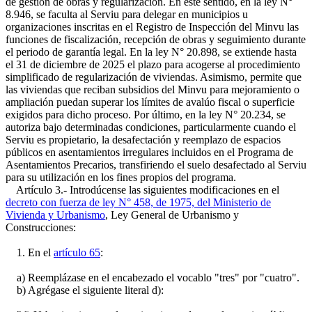
de gestión de obras y regularización. En este sentido, en la ley N°
8.946, se faculta al Serviu para delegar en municipios u
organizaciones inscritas en el Registro de Inspección del Minvu las
funciones de fiscalización, recepción de obras y seguimiento durante
el periodo de garantía legal. En la ley N° 20.898, se extiende hasta
el 31 de diciembre de 2025 el plazo para acogerse al procedimiento
simplificado de regularización de viviendas. Asimismo, permite que
las viviendas que reciban subsidios del Minvu para mejoramiento o
ampliación puedan superar los límites de avalúo fiscal o superficie
exigidos para dicho proceso. Por último, en la ley N° 20.234, se
autoriza bajo determinadas condiciones, particularmente cuando el
Serviu es propietario, la desafectación y reemplazo de espacios
públicos en asentamientos irregulares incluidos en el Programa de
Asentamientos Precarios, transfiriendo el suelo desafectado al Serviu
para su utilización en los fines propios del programa.
Artículo 3.- Introdúcense las siguientes modificaciones en el
decreto con fuerza de ley N° 458, de 1975, del Ministerio de
Vivienda y Urbanismo
, Ley General de Urbanismo y
Construcciones:
1. En el
artículo 65
:
a) Reemplázase en el encabezado el vocablo "tres" por "cuatro".
b) Agrégase el siguiente literal d):