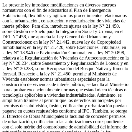
La presente ley introduce modificaciones en diversos cuerpos
normativos con el fin de adecuarlos al Plan de Emergencia
Habitacional, flexibilizar y agilizar los procedimientos relacionados
con la urbanización, construcción y regularización de viviendas de
interés público. Para ello, introduce ajustes en la ley N° 21.450,
sobre Gestión de Suelo para la Integración Social y Urbana; en el
DFL N° 458, que aprueba la Ley General de Urbanismo y
Construcciones; en la ley N° 21.442, nueva ley de Copropiedad
Inmobiliaria; en la ley N° 21.420, sobre Exenciones Tributarias; en
la ley N° 18.946 de Pavimentación Comunal; en la ley N° 20.898,
relativa a la Regularización de Viviendas de Autoconstrucción; en la
ley N° 20.234, sobre Saneamiento y Regularización de Loteos; y en
la ley N° 20.283, sobre Recuperación del Bosque Nativo y fomento
forestal. Respecto a la ley N° 21.450, permite al Ministerio de
Vivienda establecer normas urbanísticas especiales para la
construcción de viviendas de interés público, se faculta al Ministerio
para aprobar excepcionalmente normas que estandaricen técnicas o
tecnologías aplicables a viviendas industrializadas. Asimismo, se
simplifican trámites al permitir que los derechos municipales por
permisos de subdivisión, fusión, edificación y urbanización puedan
pagarse en cuotas reajustables conforme al IPC. También, se otorga
al Director de Obras Municipales la facultad de conceder permisos
de urbanización, edificación o las autorizaciones correspondientes
con el solo mérito del comprobante de admisibilidad del informe de