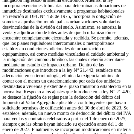
mitigación ingresado al sistema electrónico. Además, la ley
incorpora exenciones tributarias para determinadas donaciones de
inmuebles destinadas exclusivamente a programas habitacionales.
En relación al DFL N° 458 de 1975, incorpora la obligación de
someter a aprobación municipal las urbanizaciones voluntarias
desvinculadas de la división del suelo. Asimismo, se autoriza la
venta y adjudicación de lotes antes de que la urbanización se
encuentre completamente ejecutada y recibida. Se permite, además,
que los planes reguladores intercomunales o metropolitanos
establezcan condiciones adicionales de urbanización o
equipamiento, así como medidas vinculadas al cuidado ambiental y
la mitigación del cambio climático, las cuales deberán acreditarse
mediante un estudio de impacto urbano. Dentro de las
modificaciones que introduce a la ley N° 21.442, establece una
adecuación en su terminología, elimina la exigencia mínima de
contar con al menos un estacionamiento por cada dos unidades
destinadas a vivienda y extiende el plazo transitorio establecido en la
normativa. Respecto a los ajustes que introduce en la ley N° 21.420,
se destaca la fijación de reglas para la deducción del débito del
Impuesto al Valor Agregado aplicable a contribuyentes que hayan
solicitado permisos de edificación antes del 30 de abril de 2023. Se
establece, además, un nuevo monto de deducción del débito del IVA
para ventas y contratos celebrados a partir del 1 de enero de 2025,
siempre que las obras hayan iniciado su ejecución antes del 1 de
enero de 2027. Finalmente, se incorporan modificaciones en materia