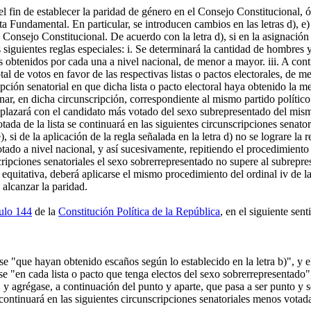
el fin de establecer la paridad de género en el Consejo Constitucional, 
a Fundamental. En particular, se introducen cambios en las letras d), e) 
 Consejo Constitucional. De acuerdo con la letra d), si en la asignación
 siguientes reglas especiales: i. Se determinará la cantidad de hombres
s obtenidos por cada una a nivel nacional, de menor a mayor. iii. A conti
tal de votos en favor de las respectivas listas o pactos electorales, de
cripción senatorial en que dicha lista o pacto electoral haya obtenido l
nar, en dicha circunscripción, correspondiente al mismo partido político
plazará con el candidato más votado del sexo subrepresentado del mismo
tada de la lista se continuará en las siguientes circunscripciones senator
 si de la aplicación de la regla señalada en la letra d) no se lograre la
votado a nivel nacional, y así sucesivamente, repitiendo el procedimiento 
scripciones senatoriales el sexo sobrerrepresentado no supere al subrepre
n equitativa, deberá aplicarse el mismo procedimiento del ordinal iv de la
alcanzar la paridad.
culo 144
de la
Constitución Política de la República
, en el siguiente sent
rase "que hayan obtenido escaños según lo establecido en la letra b)", y
rase "en cada lista o pacto que tenga electos del sexo sobrerrepresentad
y agrégase, a continuación del punto y aparte, que pasa a ser punto y seg
 continuará en las siguientes circunscripciones senatoriales menos votada