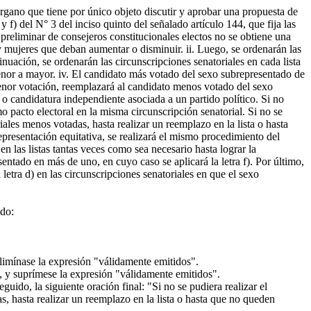
órgano que tiene por único objeto discutir y aprobar una propuesta de
y f) del N° 3 del inciso quinto del señalado artículo 144, que fija las
 preliminar de consejeros constitucionales electos no se obtiene una
 y mujeres que deban aumentar o disminuir. ii. Luego, se ordenarán las
nuación, se ordenarán las circunscripciones senatoriales en cada lista
 menor a mayor. iv. El candidato más votado del sexo subrepresentado de
a menor votación, reemplazará al candidato menos votado del sexo
 o candidatura independiente asociada a un partido político. Si no
 pacto electoral en la misma circunscripción senatorial. Si no se
iales menos votadas, hasta realizar un reemplazo en la lista o hasta
 representación equitativa, se realizará el mismo procedimiento del
en las listas tantas veces como sea necesario hasta lograr la
sentado en más de uno, en cuyo caso se aplicará la letra f). Por último,
 letra d) en las circunscripciones senatoriales en que el sexo
ido:
 elimínase la expresión "válidamente emitidos".
o", y suprímese la expresión "válidamente emitidos".
uido, la siguiente oración final: "Si no se pudiera realizar el
s, hasta realizar un reemplazo en la lista o hasta que no queden