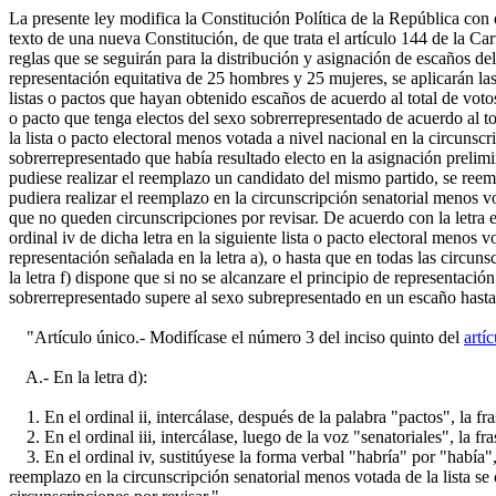
La presente ley modifica la Constitución Política de la República con 
texto de una nueva Constitución, de que trata el artículo 144 de la Cart
reglas que se seguirán para la distribución y asignación de escaños del
representación equitativa de 25 hombres y 25 mujeres, se aplicarán las
listas o pactos que hayan obtenido escaños de acuerdo al total de voto
o pacto que tenga electos del sexo sobrerrepresentado de acuerdo al to
la lista o pacto electoral menos votada a nivel nacional en la circuns
sobrerrepresentado que había resultado electo en la asignación prelimi
pudiese realizar el reemplazo un candidato del mismo partido, se reem
pudiera realizar el reemplazo en la circunscripción senatorial menos vo
que no queden circunscripciones por revisar. De acuerdo con la letra e),
ordinal iv de dicha letra en la siguiente lista o pacto electoral menos 
representación señalada en la letra a), o hasta que en todas las circun
la letra f) dispone que si no se alcanzare el principio de representació
sobrerrepresentado supere al sexo subrepresentado en un escaño hasta 
"Artículo único.- Modifícase el número 3 del inciso quinto del
artí
A.- En la letra d):
1. En el ordinal ii, intercálase, después de la palabra "pactos", la f
2. En el ordinal iii, intercálase, luego de la voz "senatoriales", la f
3. En el ordinal iv, sustitúyese la forma verbal "habría" por "había", 
reemplazo en la circunscripción senatorial menos votada de la lista se