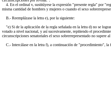
circunscripciones por revisar.".
4. En el ordinal v, sustitúyese la expresión "presente regla" por "regl
misma cantidad de hombres y mujeres o cuando el sexo sobrerreprese
B.- Reemplázase la letra e), por la siguiente:
"e) Si de la aplicación de la regla señalada en la letra d) no se lograr
votado a nivel nacional, y así sucesivamente, repitiendo el procedimient
circunscripciones senatoriales el sexo sobrerrepresentado no supere al 
C.- Intercálase en la letra f), a continuación de "procedimiento", la fr