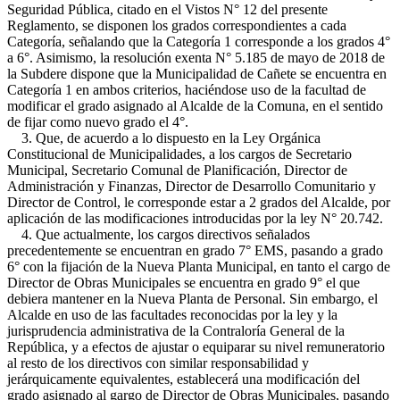
Seguridad Pública, citado en el Vistos N° 12 del presente
Reglamento, se disponen los grados correspondientes a cada
Categoría, señalando que la Categoría 1 corresponde a los grados 4°
a 6°. Asimismo, la resolución exenta N° 5.185 de mayo de 2018 de
la Subdere dispone que la Municipalidad de Cañete se encuentra en
Categoría 1 en ambos criterios, haciéndose uso de la facultad de
modificar el grado asignado al Alcalde de la Comuna, en el sentido
de fijar como nuevo grado el 4°.
3. Que, de acuerdo a lo dispuesto en la Ley Orgánica
Constitucional de Municipalidades, a los cargos de Secretario
Municipal, Secretario Comunal de Planificación, Director de
Administración y Finanzas, Director de Desarrollo Comunitario y
Director de Control, le corresponde estar a 2 grados del Alcalde, por
aplicación de las modificaciones introducidas por la ley N° 20.742.
4. Que actualmente, los cargos directivos señalados
precedentemente se encuentran en grado 7° EMS, pasando a grado
6° con la fijación de la Nueva Planta Municipal, en tanto el cargo de
Director de Obras Municipales se encuentra en grado 9° el que
debiera mantener en la Nueva Planta de Personal. Sin embargo, el
Alcalde en uso de las facultades reconocidas por la ley y la
jurisprudencia administrativa de la Contraloría General de la
República, y a efectos de ajustar o equiparar su nivel remuneratorio
al resto de los directivos con similar responsabilidad y
jerárquicamente equivalentes, establecerá una modificación del
grado asignado al gargo de Director de Obras Municipales, pasando