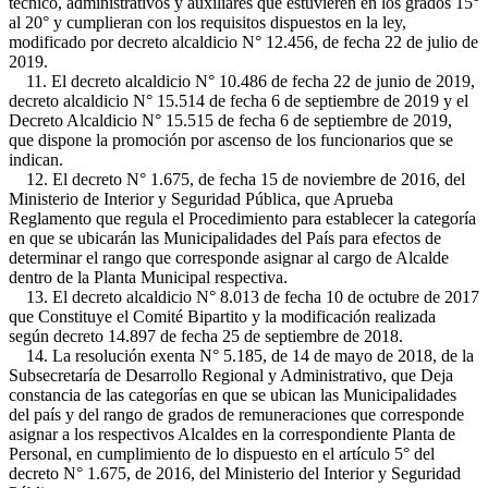
técnico, administrativos y auxiliares que estuvieren en los grados 15°
al 20° y cumplieran con los requisitos dispuestos en la ley,
modificado por decreto alcaldicio N° 12.456, de fecha 22 de julio de
2019.
11. El decreto alcaldicio N° 10.486 de fecha 22 de junio de 2019,
decreto alcaldicio N° 15.514 de fecha 6 de septiembre de 2019 y el
Decreto Alcaldicio N° 15.515 de fecha 6 de septiembre de 2019,
que dispone la promoción por ascenso de los funcionarios que se
indican.
12. El decreto N° 1.675, de fecha 15 de noviembre de 2016, del
Ministerio de Interior y Seguridad Pública, que Aprueba
Reglamento que regula el Procedimiento para establecer la categoría
en que se ubicarán las Municipalidades del País para efectos de
determinar el rango que corresponde asignar al cargo de Alcalde
dentro de la Planta Municipal respectiva.
13. El decreto alcaldicio N° 8.013 de fecha 10 de octubre de 2017
que Constituye el Comité Bipartito y la modificación realizada
según decreto 14.897 de fecha 25 de septiembre de 2018.
14. La resolución exenta N° 5.185, de 14 de mayo de 2018, de la
Subsecretaría de Desarrollo Regional y Administrativo, que Deja
constancia de las categorías en que se ubican las Municipalidades
del país y del rango de grados de remuneraciones que corresponde
asignar a los respectivos Alcaldes en la correspondiente Planta de
Personal, en cumplimiento de lo dispuesto en el artículo 5° del
decreto N° 1.675, de 2016, del Ministerio del Interior y Seguridad