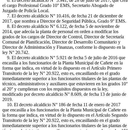
6. El decreto alcaldicio N° 5.941, de 28 de julio de 2017, que crea
el cargo Profesional Grado 10° EMS, Secretario Abogado de
Juzgado de Policía Local.
7. El decreto alcaldicio N° 10.416, de fecha 21 de diciembre de
2017, que nombra a Director de Seguridad Pública, Grado 9° EMS.
8. El decreto alcaldicio N° 6.122, de fecha 5 de noviembre de
2014, que adecúa la planta de personal en orden a modificar los
grados de los cargos de Director de Control, Director de Secretaría
Comunal de Planificación, Director de Desarrollo Comunitario y
Director de Administración y Finanzas, conforme lo dispuesto en la
ley N° 20.742.
9. El decreto alcaldicio N° 5.921 de fecha 5 de julio de 2016 que
encasilla a los funcionarios de la Planta Municipal de Cañete en la
forma que indica, en virtud de lo dispuesto en el Artículo Primero
Transitorio de la ley N° 20.922, esto es, encasillando en el grado
inmediatamente superior a los funcionarios titulares de las plantas de
técnico, administrativos y auxiliares que estuvieren en los grados 10°
al 20° y cumplieran con los requisitos dispuestos en la ley,
modificado por decreto alcaldicio N° 8.609, de fecha 13 de junio de
2019.
10. El decreto alcaldicio N° 186 de fecha 11 de enero de 2017
que encasilla a los funcionarios de la Planta Municipal de Cañete en
la forma que indica, en virtud de lo dispuesto en el Artículo Segundo
Transitorio de la ley N° 20.922, esto es, encasillando en el grado
inmediatamente superior a los funcionarios titulares de las plantas de