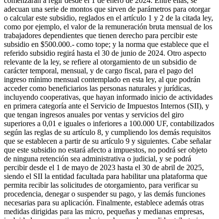
comenzarán a regir desde el 1 de enero de 2024. Entre ellas, se
adecuan una serie de montos que sirven de parámetros para otorgar
o calcular este subsidio, reglados en el artículo 1 y 2 de la citada ley,
como por ejemplo, el valor de la remuneración bruta mensual de los
trabajadores dependientes que tienen derecho para percibir este
subsidio en $500.000.- como tope; y la norma que establece que el
referido subsidio regirá hasta el 30 de junio de 2024. Otro aspecto
relevante de la ley, se refiere al otorgamiento de un subsidio de
carácter temporal, mensual, y de cargo fiscal, para el pago del
ingreso mínimo mensual contemplado en esta ley, al que podrán
acceder como beneficiarios las personas naturales y jurídicas,
incluyendo cooperativas, que hayan informado inicio de actividades
en primera categoría ante el Servicio de Impuestos Internos (SII), y
que tengan ingresos anuales por ventas y servicios del giro
superiores a 0,01 e iguales o inferiores a 100.000 UF, contabilizados
según las reglas de su artículo 8, y cumpliendo los demás requisitos
que se establecen a partir de su artículo 9 y siguientes. Cabe señalar
que este subsidio no estará afecto a impuestos, no podrá ser objeto
de ninguna retención sea administrativa o judicial, y se podrá
percibir desde el 1 de mayo de 2023 hasta el 30 de abril de 2025,
siendo el SII la entidad facultada para habilitar una plataforma que
permita recibir las solicitudes de otorgamiento, para verificar su
procedencia, denegar o suspender su pago, y las demás funciones
necesarias para su aplicación. Finalmente, establece además otras
medidas dirigidas para las micro, pequeñas y medianas empresas,