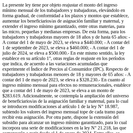
La presente ley tiene por objeto reajustar el monto del ingreso
mínimo mensual de los trabajadores y trabajadoras, elevándolo en
forma gradual, de conformidad a los plazos y montos que establece,
aumentar los beneficiarios/as de asignación familiar y maternal, y
extender el ingreso mínimo garantizado, entre otras materias, para
las micro, pequeñas y medianas empresas. De esta forma, para los
trabajadores y trabajadoras mayores de 18 años y de hasta 65 años: -
A contar del 1 de mayo de 2023, se eleva a $440.000; - A contar del
1 de septiembre de 2023, se eleva a $460.000; - A contar del 1 de
julio de 2024, se eleva a $500.000.- En este mismo sentido, la ley
establece en su artículo 1°, otras reglas de reajuste en los períodos
que indica, de acuerdo a las variaciones acumuladas que
experimente el Índice de Precios al Consumidor (IPC). Respecto de
trabajadores y trabajadoras menores de 18 y mayores de 65 años: - A
contar del 1 de mayo de 2023, se eleva a $328.230.- En cuanto al
ingreso mínimo mensual para efectos no remuneracionales, establece
que a contar del 1 de mayo de 2023, se eleva a un monto de
$283.619. Adicionalmente, se contempla la ampliación del universo
de beneficiarios/as de la asignación familiar y maternal, para lo cual
se introducen modificaciones al artículo 1 de la ley N° 18.987,
subiendo los valores del ingreso mensual tope de cada tramo para
recibir esta asignación. Por otra parte, dispone la extensión del
subsidio para alcanzar un ingreso mínimo garantizado, para lo cual
incorpora una serie de modificaciones en la ley N° 21.218, las que