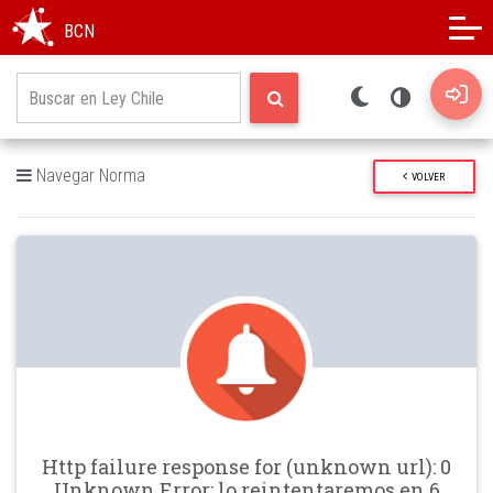
Modo oscuro
Alto contraste
BCN
Navegar Norma
VOLVER
Http failure response for (unknown url): 0
Unknown Error: lo reintentaremos en 6