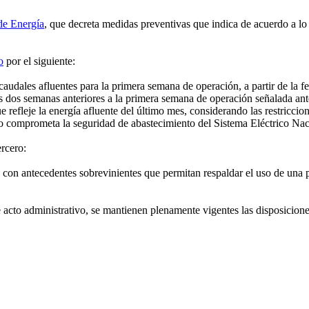
de Energía
, que decreta medidas preventivas que indica de acuerdo a lo 
o
por el siguiente:
dales afluentes para la primera semana de operación, a partir de la fec
as dos semanas anteriores a la primera semana de operación señalada an
 refleje la energía afluente del último mes, considerando las restricci
no comprometa la seguridad de abastecimiento del Sistema Eléctrico Nac
rcero:
con antecedentes sobrevinientes que permitan respaldar el uso de una pr
acto administrativo, se mantienen plenamente vigentes las disposicione