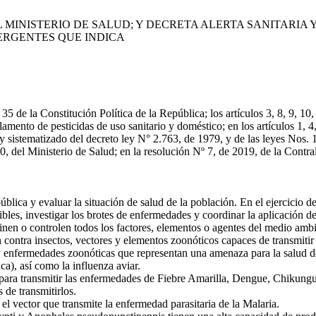
DEL MINISTERIO DE SALUD; Y DECRETA ALERTA SANITAR
ERGENTES QUE INDICA
 de la Constitución Política de la República; los artículos 3, 8, 9, 10,
ento de pesticidas de uso sanitario y doméstico; en los artículos 1, 4, 
o y sistematizado del decreto ley N° 2.763, de 1979, y de las leyes No
, del Ministerio de Salud; en la resolución Nº 7, de 2019, de la Contra
blica y evaluar la situación de salud de la población. En el ejercicio 
bles, investigar los brotes de enfermedades y coordinar la aplicación d
en o controlen todos los factores, elementos o agentes del medio ambien
contra insectos, vectores y elementos zoonóticos capaces de transmitir
y enfermedades zoonóticas que representan una amenaza para la salud de
a), así como la influenza aviar.
para transmitir las enfermedades de Fiebre Amarilla, Dengue, Chikung
 de transmitirlos.
 vector que transmite la enfermedad parasitaria de la Malaria.