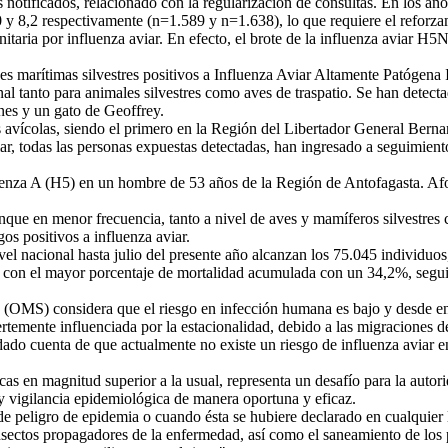
os notificados, relacionado con la regularización de consultas. En los
 8,2 respectivamente (n=1.589 y n=1.638), lo que requiere el reforzamie
aria por influenza aviar. En efecto, el brote de la influenza aviar H
es marítimas silvestres positivos a Influenza Aviar Altamente Patógen
onal tanto para animales silvestres como aves de traspatio. Se han detec
nes y un gato de Geoffrey.
vícolas, siendo el primero en la Región del Libertador General Bernar
ar, todas las personas expuestas detectadas, han ingresado a seguimien
uenza A (H5) en un hombre de 53 años de la Región de Antofagasta. Af
aunque en menor frecuencia, tanto a nivel de aves y mamíferos silvestr
os positivos a influenza aviar.
el nacional hasta julio del presente año alcanzan los 75.045 individu
ota con el mayor porcentaje de mortalidad acumulada con un 34,2%, seg
 (OMS) considera que el riesgo en infección humana es bajo y desde en
 fuertemente influenciada por la estacionalidad, debido a las migracione
a dado cuenta de que actualmente no existe un riesgo de influenza aviar e
 en magnitud superior a la usual, representa un desafío para la autorid
y vigilancia epidemiológica de manera oportuna y eficaz.
 peligro de epidemia o cuando ésta se hubiere declarado en cualquier lu
s insectos propagadores de la enfermedad, así como el saneamiento de los