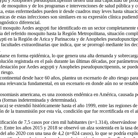
ti y Anopheles pseudopunctipennis tienen una alta capacidad de produc
de mosquitos y de los programas e intervenciones de salud pública y co
 estas enfermedades pueden ir desde cuadros muy leves hasta situacio
nicas de estas infecciones son similares en su expresión clínica pudiend
iagnóstico diferencial.
l mosquito Aedes aegypti fue identificado en un sector completamente 
ia del referido mosquito hasta la Región Metropolitana, situación compl
i en la Región de Arica y Parinacota y de Anopheles pseudopunctipenn
ga facultades extraordinarias que indica, que se prorrogó mediante los 
.
arse en forma epidémica, lo que genera una alta demanda y sobrecarga 
ución registrada en el país durante las últimas décadas, por parámetros
infestación por Aedes aegypti y Anopheles pseudopunctipennis, se puede 
 riesgo.
continental desde hace 60 años, plantea un escenario de alto riesgo par
 una relevancia fundamental, en un escenario en donde aún no se restabl
iasis americana, es una zoonosis endémica en América, causada por e
a (formas indeterminada y determinada).
uca) se extendió históricamente hasta el año 1999, entre las regiones 
ción de la transmisión por esta vía, condición que fue recertificada en e
icación de 7,5 casos por cien mil habitantes (n=1.314), observándose u
 Entre los años 2015 y 2018 se observó un alza sostenida en la tasa de 
a del año 2020 con una tasa de 4,2 (n=824 casos), lo que se podría exp