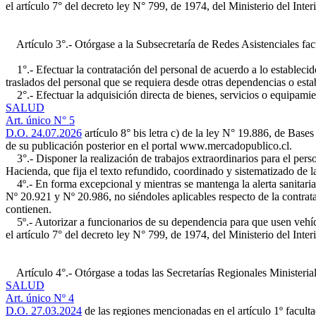
el artículo 7° del decreto ley N° 799, de 1974, del Ministerio del Interi
Artículo 3°.- Otórgase a la Subsecretaría de Redes Asistenciales facu
1°.- Efectuar la contratación del personal de acuerdo a lo establecido
traslados del personal que se requiera desde otras dependencias o est
2°.- Efectuar la adquisición directa de bienes, servicios o equipamien
SALUD
Art. único N° 5
D.O. 24.07.2026
artículo 8° bis letra c) de la ley N° 19.886, de Base
de su publicación posterior en el portal www.mercadopublico.cl.
3°.- Disponer la realización de trabajos extraordinarios para el perso
Hacienda, que fija el texto refundido, coordinado y sistematizado de l
4º.- En forma excepcional y mientras se mantenga la alerta sanitaria,
Nº 20.921 y Nº 20.986, no siéndoles aplicables respecto de la contratac
contienen.
5º.- Autorizar a funcionarios de su dependencia para que usen vehícul
el artículo 7° del decreto ley N° 799, de 1974, del Ministerio del Interi
Artículo 4°.- Otórgase a todas las Secretarías Regionales Ministeria
SALUD
Art. único Nº 4
D.O. 27.03.2024
de las regiones mencionadas en el artículo 1º faculta