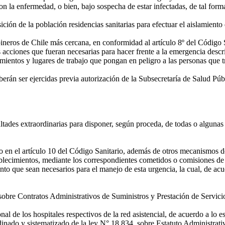
n la enfermedad, o bien, bajo sospecha de estar infectadas, de tal form
ión de la población residencias sanitarias para efectuar el aislamiento 
eros de Chile más cercana, en conformidad al artículo 8º del Código Sani
s acciones que fueran necesarias para hacer frente a la emergencia descr
entos y lugares de trabajo que pongan en peligro a las personas que tra
berán ser ejercidas previa autorización de la Subsecretaría de Salud 
ultades extraordinarias para disponer, según proceda, de todas o algunas
 en el artículo 10 del Código Sanitario, además de otros mecanismos de c
ablecimientos, mediante los correspondientes cometidos o comisiones de 
to que sean necesarios para el manejo de esta urgencia, la cual, de acu
s sobre Contratos Administrativos de Suministros y Prestación de Servicio
al de los hospitales respectivos de la red asistencial, de acuerdo a lo e
dinado y sistematizado de la ley N° 18.834, sobre Estatuto Administrati