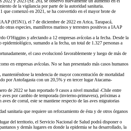
 años 2022 y 2023 (SE 26), se observó nuevamente un aumento en el
nto de la vigilancia por parte de la autoridad sanitaria.
5N1 que comenzó en 2021, se ha convertido en el mayor brote de
a IAAP (H5N1), el 7 de diciembre de 2022 en Arica, Tarapacá,
tado otras especies, mamíferos marinos y terrestres positivos a IAAP
do O'Higgins y afectando a 12 empresas avícolas a la fecha. Desde la
to epidemiológico, sumando a la fecha, un total de 1.327 personas a
ortunadamente, el caso evolucionó favorablemente y luego de más de
es como en empresas avícolas. No se han presentado más casos humanos
os, manteniéndose la tendencia de mayor concentración de mortalidad
uido por Antofagasta con un 20,5% y en tercer lugar Atacama-
ero de 2022 se han reportado 9 casos a nivel mundial -Chile entre
s de aves por cambio de temporada (invierno-primavera), próximas a
n aves de corral, este se mantiene respecto de las aves migratorias
ad sanitaria que requiere un reforzamiento de ésta y de otros órganos
gar del territorio, el Servicio Nacional de Salud podrá disponer o
 pantanos y demás lugares en donde la epidemia se ha desarrollado, la