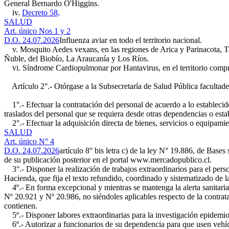
General Bernardo O'Higgins.
iv.
Decreto 58,
SALUD
Art. único Nos 1 y 2
D.O. 24.07.2026
Influenza aviar en todo el territorio nacional.
v. Mosquito Aedes vexans, en las regiones de Arica y Parinacota, T
Ñuble, del Biobío, La Araucanía y Los Ríos.
vi. Síndrome Cardiopulmonar por Hantavirus, en el territorio compre
Artículo 2°.- Otórgase a la Subsecretaría de Salud Pública facultades
1°.- Efectuar la contratación del personal de acuerdo a lo establecido
traslados del personal que se requiera desde otras dependencias o est
2°.- Efectuar la adquisición directa de bienes, servicios o equipamien
SALUD
Art. único N° 4
D.O. 24.07.2026
artículo 8° bis letra c) de la ley N° 19.886, de Base
de su publicación posterior en el portal www.mercadopublico.cl.
3°.- Disponer la realización de trabajos extraordinarios para el perso
Hacienda, que fija el texto refundido, coordinado y sistematizado de l
4º.- En forma excepcional y mientras se mantenga la alerta sanitaria,
Nº 20.921 y Nº 20.986, no siéndoles aplicables respecto de la contratac
contienen.
5º.- Disponer labores extraordinarias para la investigación epidemioló
6º.- Autorizar a funcionarios de su dependencia para que usen vehícul