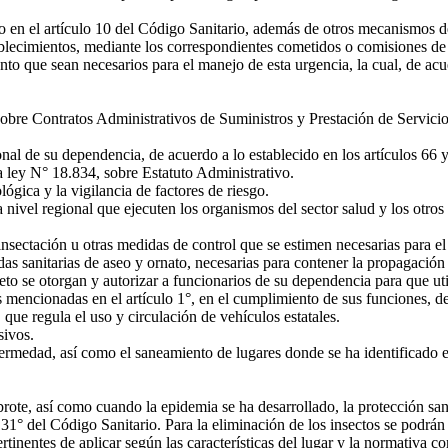
 en el artículo 10 del Código Sanitario, además de otros mecanismos de c
ablecimientos, mediante los correspondientes cometidos o comisiones de 
to que sean necesarios para el manejo de esta urgencia, la cual, de acu
 sobre Contratos Administrativos de Suministros y Prestación de Servicio
nal de su dependencia, de acuerdo a lo establecido en los artículos 66 
a ley N° 18.834, sobre Estatuto Administrativo.
gica y la vigilancia de factores de riesgo.
a nivel regional que ejecuten los organismos del sector salud y los otr
insectación u otras medidas de control que se estimen necesarias para el 
 sanitarias de aseo y ornato, necesarias para contener la propagación 
eto se otorgan y autorizar a funcionarios de su dependencia para que ut
s mencionadas en el artículo 1°, en el cumplimiento de sus funciones, de
, que regula el uso y circulación de vehículos estatales.
sivos.
ermedad, así como el saneamiento de lugares donde se ha identificado el
rote, así como cuando la epidemia se ha desarrollado, la protección san
o 31° del Código Sanitario. Para la eliminación de los insectos se podrán 
tinentes de aplicar según las características del lugar y la normativa c