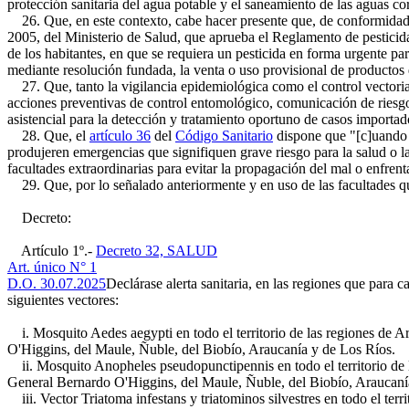
protección sanitaria del agua potable y el saneamiento de las aguas corr
26. Que, en este contexto, cabe hacer presente que, de conformidad a l
2005, del Ministerio de Salud, que aprueba el Reglamento de pesticidas
de los habitantes, en que se requiera un pesticida en forma urgente par
mediante resolución fundada, la venta o uso provisional de productos d
27. Que, tanto la vigilancia epidemiológica como el control vectorial 
acciones preventivas de control entomológico, comunicación de riesgo
asistencial para la detección y tratamiento oportuno de casos importad
28. Que, el
artículo 36
del
Código Sanitario
dispone que "[c]uando 
produjeren emergencias que signifiquen grave riesgo para la salud o la
facultades extraordinarias para evitar la propagación del mal o enfrent
29. Que, por lo señalado anteriormente y en uso de las facultades qu
Decreto:
Artículo 1º.-
Decreto 32, SALUD
Art. único N° 1
D.O. 30.07.2025
Declárase alerta sanitaria, en las regiones que para c
siguientes vectores:
i. Mosquito Aedes aegypti en todo el territorio de las regiones de 
O'Higgins, del Maule, Ñuble, del Biobío, Araucanía y de Los Ríos.
ii. Mosquito Anopheles pseudopunctipennis en todo el territorio de 
General Bernardo O'Higgins, del Maule, Ñuble, del Biobío, Araucaní
iii. Vector Triatoma infestans y triatominos silvestres en todo el te