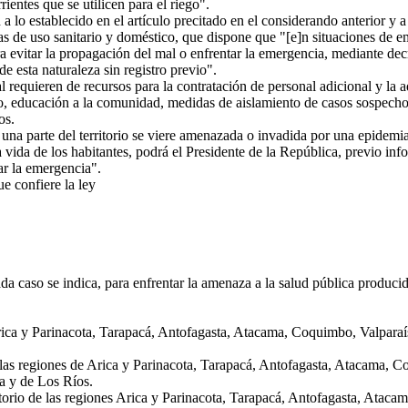
ientes que se utilicen para el riego".
o establecido en el artículo precitado en el considerando anterior y a 
 de uso sanitario y doméstico, que dispone que "[e]n situaciones de eme
a evitar la propagación del mal o enfrentar la emergencia, mediante decr
e esta naturaleza sin registro previo".
requieren de recursos para la contratación de personal adicional y la ad
, educación a la comunidad, medidas de aislamiento de casos sospechoso
os.
una parte del territorio se viere amenazada o invadida por una epidem
 vida de los habitantes, podrá el Presidente de la República, previo in
ar la emergencia".
e confiere la ley
ada caso se indica, para enfrentar la amenaza a la salud pública produci
Arica y Parinacota, Tarapacá, Antofagasta, Atacama, Coquimbo, Valparaí
las regiones de Arica y Parinacota, Tarapacá, Antofagasta, Atacama, Co
a y de Los Ríos.
rritorio de las regiones Arica y Parinacota, Tarapacá, Antofagasta, Ata