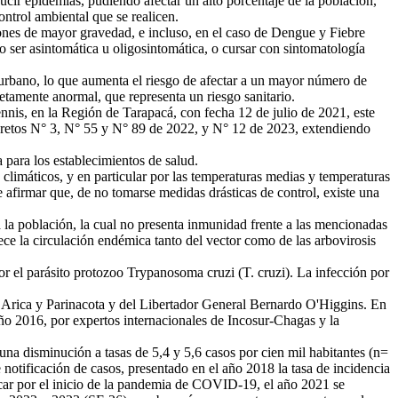
ir epidemias, pudiendo afectar un alto porcentaje de la población,
ntrol ambiental que se realicen.
nes de mayor gravedad, e incluso, en el caso de Dengue y Fiebre
o ser asintomática u oligosintomática, o cursar con sintomatología
urbano, lo que aumenta el riesgo de afectar a un mayor número de
etamente anormal, que representa un riesgo sanitario.
is, en la Región de Tarapacá, con fecha 12 de julio de 2021, este
decretos N° 3, N° 55 y N° 89 de 2022, y N° 12 de 2023, extendiendo
para los establecimientos de salud.
 climáticos, y en particular por las temperaturas medias y temperaturas
afirmar que, de no tomarse medidas drásticas de control, existe una
a la población, la cual no presenta inmunidad frente a las mencionadas
ece la circulación endémica tanto del vector como de las arbovirosis
l parásito protozoo Trypanosoma cruzi (T. cruzi). La infección por
de Arica y Parinacota y del Libertador General Bernardo O'Higgins. En
l año 2016, por expertos internacionales de Incosur-Chagas y la
na disminución a tasas de 5,4 y 5,6 casos por cien mil habitantes (n=
notificación de casos, presentado en el año 2018 la tasa de incidencia
licar por el inicio de la pandemia de COVID-19, el año 2021 se