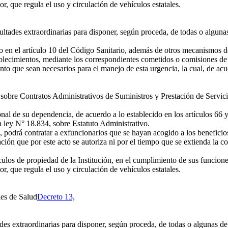
or, que regula el uso y circulación de vehículos estatales.
ltades extraordinarias para disponer, según proceda, de todas o algunas
 en el artículo 10 del Código Sanitario, además de otros mecanismos de c
ablecimientos, mediante los correspondientes cometidos o comisiones de 
to que sean necesarios para el manejo de esta urgencia, la cual, de acu
s sobre Contratos Administrativos de Suministros y Prestación de Servicio
nal de su dependencia, de acuerdo a lo establecido en los artículos 66 
a ley N° 18.834, sobre Estatuto Administrativo.
 podrá contratar a exfuncionarios que se hayan acogido a los beneficios 
ión que por este acto se autoriza ni por el tiempo que se extienda la co
os de propiedad de la Institución, en el cumplimiento de sus funciones
or, que regula el uso y circulación de vehículos estatales.
les de Salud
Decreto 13,
des extraordinarias para disponer, según proceda, de todas o algunas de