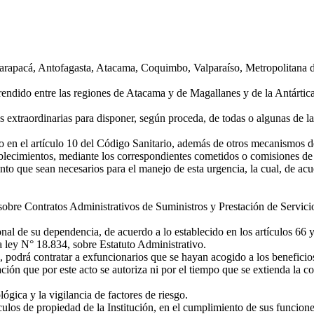
arapacá, Antofagasta, Atacama, Coquimbo, Valparaíso, Metropolitana d
ndido entre las regiones de Atacama y de Magallanes y de la Antártica 
 extraordinarias para disponer, según proceda, de todas o algunas de la
 en el artículo 10 del Código Sanitario, además de otros mecanismos de c
ablecimientos, mediante los correspondientes cometidos o comisiones de 
to que sean necesarios para el manejo de esta urgencia, la cual, de acu
s sobre Contratos Administrativos de Suministros y Prestación de Servicio
nal de su dependencia, de acuerdo a lo establecido en los artículos 66 
a ley N° 18.834, sobre Estatuto Administrativo.
 podrá contratar a exfuncionarios que se hayan acogido a los beneficios 
ión que por este acto se autoriza ni por el tiempo que se extienda la co
gica y la vigilancia de factores de riesgo.
os de propiedad de la Institución, en el cumplimiento de sus funciones