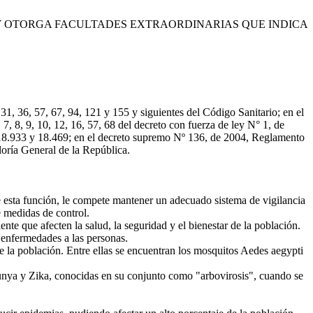
IA Y OTORGA FACULTADES EXTRAORDINARIAS QUE INDICA
 31, 36, 57, 67, 94, 121 y 155 y siguientes del Código Sanitario; en el
7, 8, 9, 10, 12, 16, 57, 68 del decreto con fuerza de ley N° 1, de
s. 18.933 y 18.469; en el decreto supremo Nº 136, de 2004, Reglamento
loría General de la República.
de esta función, le compete mantener un adecuado sistema de vigilancia
e medidas de control.
te que afecten la salud, la seguridad y el bienestar de la población.
 enfermedades a las personas.
 la población. Entre ellas se encuentran los mosquitos Aedes aegypti
unya y Zika, conocidas en su conjunto como "arbovirosis", cuando se