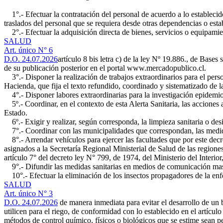
1°.- Efectuar la contratación del personal de acuerdo a lo establecido
traslados del personal que se requiera desde otras dependencias o est
2°.- Efectuar la adquisición directa de bienes, servicios o equipamien
SALUD
Art. único N° 6
D.O. 24.07.2026
artículo 8 bis letra c) de la ley Nº 19.886., de Bases
de su publicación posterior en el portal www.mercadopublico.cl.
3°.- Disponer la realización de trabajos extraordinarios para el perso
Hacienda, que fija el texto refundido, coordinado y sistematizado de l
4°.- Disponer labores extraordinarias para la investigación epidemioló
5º.- Coordinar, en el contexto de esta Alerta Sanitaria, las acciones 
Estado.
6º.- Exigir y realizar, según corresponda, la limpieza sanitaria o des
7°.- Coordinar con las municipalidades que correspondan, las medidas
8°.- Arrendar vehículos para ejercer las facultades que por este decr
asignados a la Secretaría Regional Ministerial de Salud de las regione
artículo 7° del decreto ley N° 799, de 1974, del Ministerio del Interior
9°.- Difundir las medidas sanitarias en medios de comunicación ma
10°.- Efectuar la eliminación de los insectos propagadores de la enf
SALUD
Art. único N° 3
D.O. 24.07.2026
de manera inmediata para evitar el desarrollo de un b
utilicen para el riego, de conformidad con lo establecido en el artícul
métodos de control químico, físicos o biológicos que se estime sean per