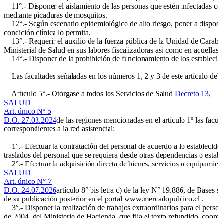
11°.- Disponer el aislamiento de las personas que estén infectadas co
mediante picaduras de mosquitos.
12°.- Según escenario epidemiológico de alto riesgo, poner a disposic
condición clínica lo permita.
13°.- Requerir el auxilio de la fuerza pública de la Unidad de Carabin
Ministerial de Salud en sus labores fiscalizadoras así como en aquella
14°.- Disponer de la prohibición de funcionamiento de los establecimi
Las facultades señaladas en los números 1, 2 y 3 de este artículo de
Artículo 5°.- Otórgase a todos los Servicios de Salud
Decreto 13,
SALUD
Art. único Nº 5
D.O. 27.03.2024
de las regiones mencionadas en el artículo 1º las fac
correspondientes a la red asistencial:
1°.- Efectuar la contratación del personal de acuerdo a lo establecido
traslados del personal que se requiera desde otras dependencias o est
2°.- Efectuar la adquisición directa de bienes, servicios o equipamien
SALUD
Art. único N° 7
D.O. 24.07.2026
artículo 8° bis letra c) de la ley N° 19.886, de Base
de su publicación posterior en el portal www.mercadopublico.cl .
3°.- Disponer la realización de trabajos extraordinarios para el person
de 2004, del Ministerio de Hacienda, que fija el texto refundido, coor