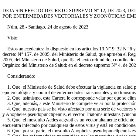
DEJA SIN EFECTO DECRETO SUPREMO N° 12, DE 2023, 
POR ENFERMEDADES VECTORIALES Y ZOONÓTICAS EM
Núm. 28.- Santiago, 24 de agosto de 2023.
Visto:
Estos antecedentes; lo dispuesto en los artículos 19 N° 9, 32 N° 6 y 35
decreto N° 157, de 2005, del Ministerio de Salud, que aprueba el Reglam
2005, del Ministerio de Salud, que fija el texto refundido, coordinad
Orgánico del Ministerio de Salud; en el decreto supremo N° 4, de 2020
Considerando:
1. Que, el Ministerio de Salud debe efectuar la vigilancia en salud pú
epidemiológica y control de enfermedades transmisibles y no transmisi
2. Que, asimismo, esta Cartera le corresponde velar por que se elimin
3. Que, además, a este Ministerio le compete velar por la protección 
4. Que, nuestro país se ha visto afectado por una serie de vectores 
y Anopheles pseudopunctipennis, el vector Triatoma infestans (vinchuc
5. Que, el mosquito Aedes aegypti es un vector altamente eficiente 
encuentra infectado por cualquiera de estos virus y está en condiciones
6. Que, por su parte, el mosquito Anopheles pseudopunctipennis es el