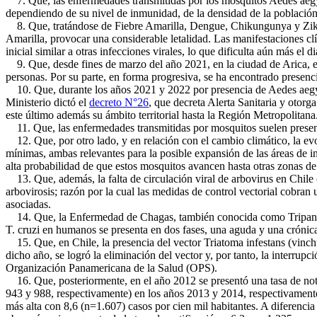
7. Que, las enfermedades transmitidas por los mosquitos Aedes aegyp
dependiendo de su nivel de inmunidad, de la densidad de la población 
8. Que, tratándose de Fiebre Amarilla, Dengue, Chikungunya y Zika,
Amarilla, provocar una considerable letalidad. Las manifestaciones clí
inicial similar a otras infecciones virales, lo que dificulta aún más el d
9. Que, desde fines de marzo del año 2021, en la ciudad de Arica, e
personas. Por su parte, en forma progresiva, se ha encontrado presenc
10. Que, durante los años 2021 y 2022 por presencia de Aedes aegypt
Ministerio dictó el
decreto N°26
, que decreta Alerta Sanitaria y otor
este último además su ámbito territorial hasta la Región Metropolitana
11. Que, las enfermedades transmitidas por mosquitos suelen present
12. Que, por otro lado, y en relación con el cambio climático, la evol
mínimas, ambas relevantes para la posible expansión de las áreas de 
alta probabilidad de que estos mosquitos avancen hasta otras zonas de
13. Que, además, la falta de circulación viral de arbovirus en Chile 
arbovirosis; razón por la cual las medidas de control vectorial cobran
asociadas.
14. Que, la Enfermedad de Chagas, también conocida como Tripanosom
T. cruzi en humanos se presenta en dos fases, una aguda y una crónic
15. Que, en Chile, la presencia del vector Triatoma infestans (vinch
dicho año, se logró la eliminación del vector y, por tanto, la interrup
Organización Panamericana de la Salud (OPS).
16. Que, posteriormente, en el año 2012 se presentó una tasa de notif
943 y 988, respectivamente) en los años 2013 y 2014, respectivamente.
más alta con 8,6 (n=1.607) casos por cien mil habitantes. A diferenci