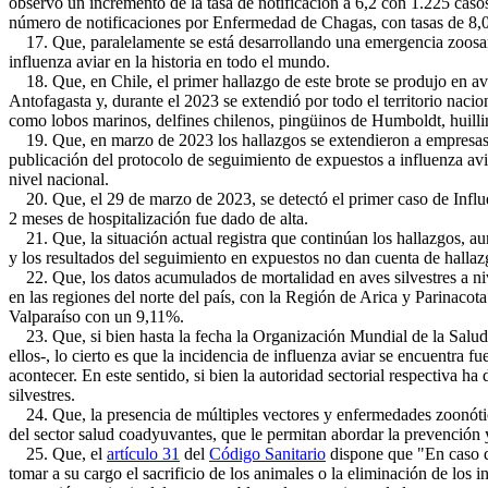
observó un incremento de la tasa de notificación a 6,2 con 1.225 cas
número de notificaciones por Enfermedad de Chagas, con tasas de 8,0 y
17. Que, paralelamente se está desarrollando una emergencia zoosanit
influenza aviar en la historia en todo el mundo.
18. Que, en Chile, el primer hallazgo de este brote se produjo en av
Antofagasta y, durante el 2023 se extendió por todo el territorio naci
como lobos marinos, delfines chilenos, pingüinos de Humboldt, huilli
19. Que, en marzo de 2023 los hallazgos se extendieron a empresas a
publicación del protocolo de seguimiento de expuestos a influenza avi
nivel nacional.
20. Que, el 29 de marzo de 2023, se detectó el primer caso de Infl
2 meses de hospitalización fue dado de alta.
21. Que, la situación actual registra que continúan los hallazgos, 
y los resultados del seguimiento en expuestos no dan cuenta de hallazg
22. Que, los datos acumulados de mortalidad en aves silvestres a niv
en las regiones del norte del país, con la Región de Arica y Parinac
Valparaíso con un 9,11%.
23. Que, si bien hasta la fecha la Organización Mundial de la Salud
ellos-, lo cierto es que la incidencia de influenza aviar se encuentra
acontecer. En este sentido, si bien la autoridad sectorial respectiva h
silvestres.
24. Que, la presencia de múltiples vectores y enfermedades zoonóticas
del sector salud coadyuvantes, que le permitan abordar la prevención 
25. Que, el
artículo 31
del
Código Sanitario
dispone que "En caso de
tomar a su cargo el sacrificio de los animales o la eliminación de lo