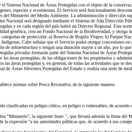
 el Sistema Nacional de Áreas Protegidas con el objeto de la conservaci
de genes, especies y ecosistemas. El Servicio será funcionalmente descent
avés del Ministerio del Medio Ambiente. La administración y dirección su
ector Nacional será designado mediante el Sistema de Alta Dirección Públ
egidas y en cada región del país habrá un Director Regional. Esta norm
ilidad genética, crea un Fondo Nacional de la Biodiversidad, y otorga 
s categorías de protección: a) Reserva de Región Virgen; b) Parque Na
dígenas. Cabe señalar que el Servicio podrá otorgar concesiones en áre
ción de infraestructura y tengan una duración mayor a un año, por lo qu
tegidas privadas formarán parte del Sistema Nacional de Áreas Protegid
e las áreas protegidas, de las obligaciones de los propietarios y adminis
n las áreas protegidas y, en general, de todas las actividades que se des
nal de Áreas Silvestres Protegidas del Estado y realiza una serie de mo
tablece normas sobre Pesca Recreativa, de la siguiente manera:
 clasificadas en peligro crítico, en peligro o vulnerables, de acuerdo c
abra "Ministerio", la siguiente frase: ", que llevará además la firma del
de la expresión "a las autoridades públicas que, de acuerdo a sus compe