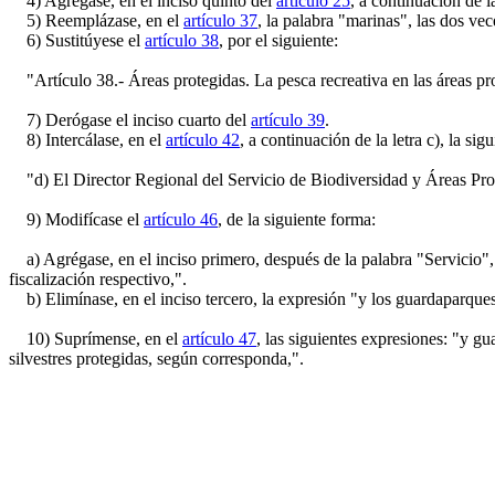
4) Agrégase, en el inciso quinto del
artículo 25
, a continuación de l
5) Reemplázase, en el
artículo 37
, la palabra "marinas", las dos ve
6) Sustitúyese el
artículo 38
, por el siguiente:
"Artículo 38.- Áreas protegidas. La pesca recreativa en las áreas prot
7) Derógase el inciso cuarto del
artículo 39
.
8) Intercálase, en el
artículo 42
, a continuación de la letra c), la si
"d) El Director Regional del Servicio de Biodiversidad y Áreas Prot
9) Modifícase el
artículo 46
, de la siguiente forma:
a) Agrégase, en el inciso primero, después de la palabra "Servicio",
fiscalización respectivo,".
b) Elimínase, en el inciso tercero, la expresión "y los guardaparque
10) Suprímense, en el
artículo 47
, las siguientes expresiones: "y 
silvestres protegidas, según corresponda,".