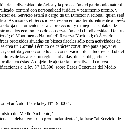
ón de la diversidad biológica y la protección del patrimonio natural
ralizado, contará con personalidad jurídica y patrimonio propio, y
perior del Servicio estará a cargo de un Director Nacional, quien será
ica. Asimismo, el Servicio se desconcentrará territorialmente a través
a otorga instrumentos para la protección y manejo sustentable de
instrumentos económicos de conservación de la biodiversidad. Dentro
cional; c) Monumento Natural; d) Reserva Nacional; e) Área de
as protegidas situadas en bienes fiscales sólo para actividades de
e se crea un Comité Técnico de carácter consultivo para apoyar el
as, contribuyendo con ello a la conservación de la biodiversidad del
tradores de las áreas protegidas privadas, de las obligaciones
arrollen en éstas. A objeto de ajustar la normativa a la nueva
dificaciones a la ley Nº 19.300, sobre Bases Generales del Medio
on el artículo 37 de la ley Nº 19.300.".
 Ministro del Medio Ambiente,".
tencias, deban emitir un pronunciamiento,", la frase "al Servicio de