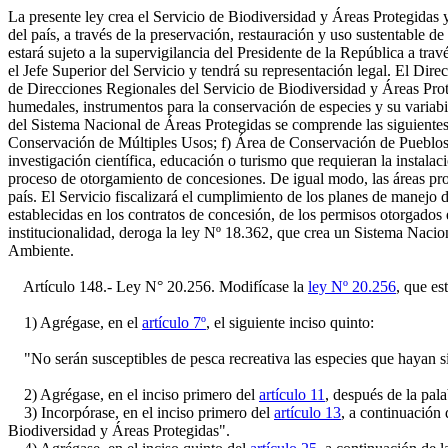
La presente ley crea el Servicio de Biodiversidad y Áreas Protegidas y
del país, a través de la preservación, restauración y uso sustentable 
estará sujeto a la supervigilancia del Presidente de la República a tr
el Jefe Superior del Servicio y tendrá su representación legal. El Dir
de Direcciones Regionales del Servicio de Biodiversidad y Áreas Prot
humedales, instrumentos para la conservación de especies y su variab
del Sistema Nacional de Áreas Protegidas se comprende las siguiente
Conservación de Múltiples Usos; f) Área de Conservación de Pueblos In
investigación científica, educación o turismo que requieran la instala
proceso de otorgamiento de concesiones. De igual modo, las áreas pro
país. El Servicio fiscalizará el cumplimiento de los planes de manejo d
establecidas en los contratos de concesión, de los permisos otorgados e
institucionalidad, deroga la ley Nº 18.362, que crea un Sistema Nacio
Ambiente.
Artículo 148.- Ley N° 20.256. Modifícase la
ley Nº 20.256
, que es
1) Agrégase, en el
artículo 7º
, el siguiente inciso quinto:
"No serán susceptibles de pesca recreativa las especies que hayan sido
2) Agrégase, en el inciso primero del
artículo 11
, después de la pal
3) Incorpórase, en el inciso primero del
artículo 13
, a continuación 
Biodiversidad y Áreas Protegidas".