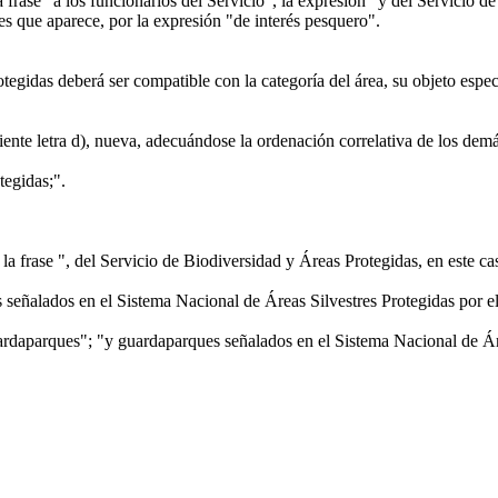
a frase "a los funcionarios del Servicio", la expresión "y del Servicio 
ces que aparece, por la expresión "de interés pesquero".
egidas deberá ser compatible con la categoría del área, su objeto especí
guiente letra d), nueva, adecuándose la ordenación correlativa de los demás
egidas;".
 la frase ", del Servicio de Biodiversidad y Áreas Protegidas, en este
s señalados en el Sistema Nacional de Áreas Silvestres Protegidas por
guardaparques"; "y guardaparques señalados en el Sistema Nacional de Á