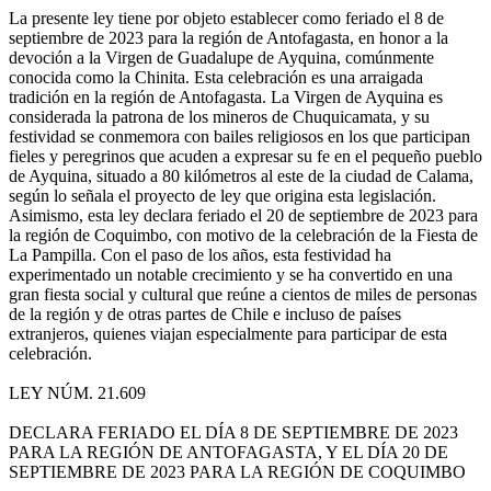
La presente ley tiene por objeto establecer como feriado el 8 de
septiembre de 2023 para la región de Antofagasta, en honor a la
devoción a la Virgen de Guadalupe de Ayquina, comúnmente
conocida como la Chinita. Esta celebración es una arraigada
tradición en la región de Antofagasta. La Virgen de Ayquina es
considerada la patrona de los mineros de Chuquicamata, y su
festividad se conmemora con bailes religiosos en los que participan
fieles y peregrinos que acuden a expresar su fe en el pequeño pueblo
de Ayquina, situado a 80 kilómetros al este de la ciudad de Calama,
según lo señala el proyecto de ley que origina esta legislación.
Asimismo, esta ley declara feriado el 20 de septiembre de 2023 para
la región de Coquimbo, con motivo de la celebración de la Fiesta de
La Pampilla. Con el paso de los años, esta festividad ha
experimentado un notable crecimiento y se ha convertido en una
gran fiesta social y cultural que reúne a cientos de miles de personas
de la región y de otras partes de Chile e incluso de países
extranjeros, quienes viajan especialmente para participar de esta
celebración.
LEY NÚM. 21.609
DECLARA FERIADO EL DÍA 8 DE SEPTIEMBRE DE 2023
PARA LA REGIÓN DE ANTOFAGASTA, Y EL DÍA 20 DE
SEPTIEMBRE DE 2023 PARA LA REGIÓN DE COQUIMBO