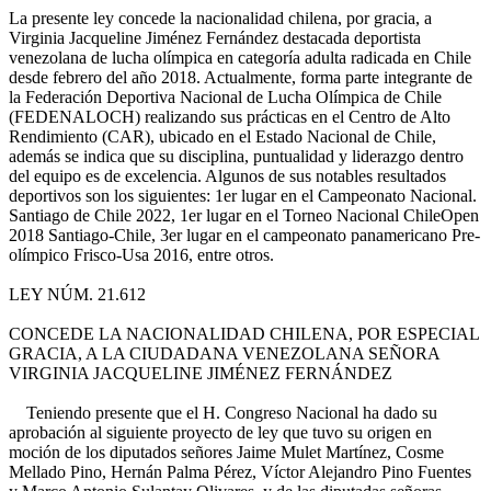
La presente ley concede la nacionalidad chilena, por gracia, a
Virginia Jacqueline Jiménez Fernández destacada deportista
venezolana de lucha olímpica en categoría adulta radicada en Chile
desde febrero del año 2018. Actualmente, forma parte integrante de
la Federación Deportiva Nacional de Lucha Olímpica de Chile
(FEDENALOCH) realizando sus prácticas en el Centro de Alto
Rendimiento (CAR), ubicado en el Estado Nacional de Chile,
además se indica que su disciplina, puntualidad y liderazgo dentro
del equipo es de excelencia. Algunos de sus notables resultados
deportivos son los siguientes: 1er lugar en el Campeonato Nacional.
Santiago de Chile 2022, 1er lugar en el Torneo Nacional ChileOpen
2018 Santiago-Chile, 3er lugar en el campeonato panamericano Pre-
olímpico Frisco-Usa 2016, entre otros.
LEY NÚM. 21.612
CONCEDE LA NACIONALIDAD CHILENA, POR ESPECIAL
GRACIA, A LA CIUDADANA VENEZOLANA SEÑORA
VIRGINIA JACQUELINE JIMÉNEZ FERNÁNDEZ
Teniendo presente que el H. Congreso Nacional ha dado su
aprobación al siguiente proyecto de ley que tuvo su origen en
moción de los diputados señores Jaime Mulet Martínez, Cosme
Mellado Pino, Hernán Palma Pérez, Víctor Alejandro Pino Fuentes