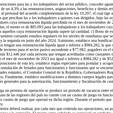
uneraciones para las y los trabajadores del sector público, conceder agu
e de un 4,3% a las remuneraciones, asignaciones, beneficios y demás ret
y al personal del acuerdo complementario de la ley 19.297, el cual rige a
ue perciban las y los trabajadores a quienes van dirigidos, bajo las re
jadores cuya remuneración líquida percibida en el mes de noviembre de 
ias, el monto es de $85.093 para las trabajadoras y los trabajadores cu
a aquellos cuya remuneración líquida supere tal cantidad. c) Bono de es
ncuentren cursando estudios regulares en los niveles de enseñanza que s
y la segunda en junio del año 2024. Asimismo, establece una bonificac
os tengan una remuneración líquida igual o inferior a $984.282, la que 
o de invierno para el sector pasivo ascendente a $77.982, pagadero en 
 más $12.446 por cada persona que tengan acreditadas como causantes d
n el mes de noviembre de 2023 sea igual o inferior a $984.282 y de $52
ciones de esta ley, establece reglas especiales para postular y acogerse
cumulación de feriados para funcionarios y funcionarias que se encuentr
ades estatales, el Contralor General de la República, Gobernadores Regi
s. Finalmente, establece modificaciones a distintos cuerpos legales par
ses generales para la autorización, funcionamiento y fiscalización de cas
a un permiso de operación se produce un periodo de vacancia entre el
guna de las regiones del país no cuente con un casino de juego en funci
vo casino de juego que operará en dicha región. Durante el periodo que
ey.
erior deberá realizar, por cada mes que extienda sus operaciones, un p