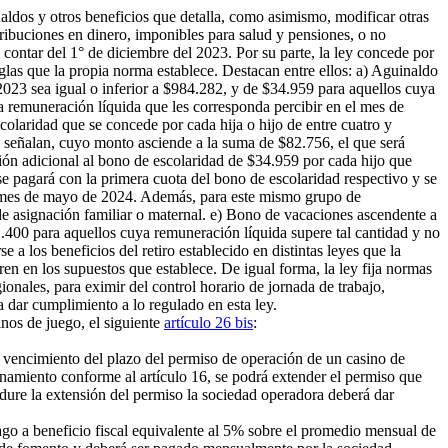
inaldos y otros beneficios que detalla, como asimismo, modificar otras
ribuciones en dinero, imponibles para salud y pensiones, o no
 contar del 1° de diciembre del 2023. Por su parte, la ley concede por
glas que la propia norma establece. Destacan entre ellos: a) Aguinaldo
2023 sea igual o inferior a $984.282, y de $34.959 para aquellos cuya
ya remuneración líquida que les corresponda percibir en el mes de
colaridad que se concede por cada hija o hijo de entre cuatro y
e señalan, cuyo monto asciende a la suma de $82.756, el que será
ión adicional al bono de escolaridad de $34.959 por cada hijo que
se pagará con la primera cuota del bono de escolaridad respectivo y se
el mes de mayo de 2024. Además, para este mismo grupo de
e asignación familiar o maternal. e) Bono de vacaciones ascendente a
.400 para aquellos cuya remuneración líquida supere tal cantidad y no
 a los beneficios del retiro establecido en distintas leyes que la
en en los supuestos que establece. De igual forma, la ley fija normas
onales, para eximir del control horario de jornada de trabajo,
a dar cumplimiento a lo regulado en esta ley.
inos de juego, el siguiente
artículo 26 bis
:
 vencimiento del plazo del permiso de operación de un casino de
onamiento conforme al artículo 16, se podrá extender el permiso que
 dure la extensión del permiso la sociedad operadora deberá dar
ago a beneficio fiscal equivalente al 5% sobre el promedio mensual de