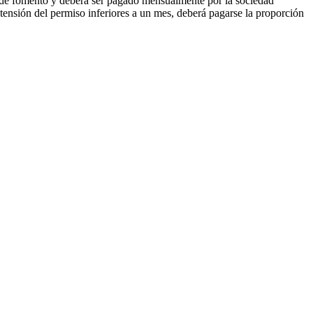
es de fomento y deberá ser pagado mensualmente por la sociedad
xtensión del permiso inferiores a un mes, deberá pagarse la proporción