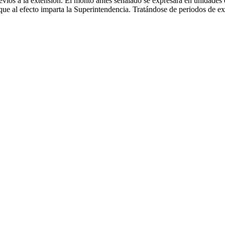
previos a la extensión. El monto antes señalado se expresará en unidad
 que al efecto imparta la Superintendencia. Tratándose de periodos de e