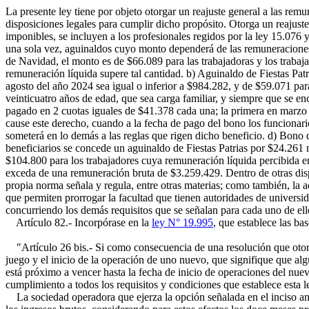
La presente ley tiene por objeto otorgar un reajuste general a las rem
disposiciones legales para cumplir dicho propósito. Otorga un reajust
imponibles, se incluyen a los profesionales regidos por la ley 15.076 
una sola vez, aguinaldos cuyo monto dependerá de las remuneraciones q
de Navidad, el monto es de $66.089 para las trabajadoras y los traba
remuneración líquida supere tal cantidad. b) Aguinaldo de Fiestas Patr
agosto del año 2024 sea igual o inferior a $984.282, y de $59.071 par
veinticuatro años de edad, que sea carga familiar, y siempre que se e
pagado en 2 cuotas iguales de $41.378 cada una; la primera en marzo 
cause este derecho, cuando a la fecha de pago del bono los funcionari
someterá en lo demás a las reglas que rigen dicho beneficio. d) Bon
beneficiarios se concede un aguinaldo de Fiestas Patrias por $24.261
$104.800 para los trabajadores cuya remuneración líquida percibida e
exceda de una remuneración bruta de $3.259.429. Dentro de otras disposi
propia norma señala y regula, entre otras materias; como también, la a
que permiten prorrogar la facultad que tienen autoridades de universid
concurriendo los demás requisitos que se señalan para cada uno de ello
Artículo 82.- Incorpórase en la
ley N° 19.995
, que establece las ba
"Artículo 26 bis.- Si como consecuencia de una resolución que otorg
juego y el inicio de la operación de uno nuevo, que signifique que al
está próximo a vencer hasta la fecha de inicio de operaciones del nue
cumplimiento a todos los requisitos y condiciones que establece esta l
La sociedad operadora que ejerza la opción señalada en el inciso ant