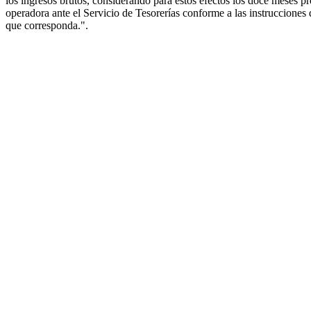
los ingresos brutos, considerando para estos efectos los doce meses 
operadora ante el Servicio de Tesorerías conforme a las instrucciones
que corresponda.".