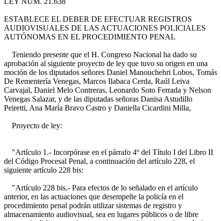
LEY NÚM. 21.638
ESTABLECE EL DEBER DE EFECTUAR REGISTROS
AUDIOVISUALES DE LAS ACTUACIONES POLICIALES
AUTÓNOMAS EN EL PROCEDIMIENTO PENAL
Teniendo presente que el H. Congreso Nacional ha dado su
aprobación al siguiente proyecto de ley que tuvo su origen en una
moción de los diputados señores Daniel Manouchehri Lobos, Tomás
De Rementería Venegas, Marcos Ilabaca Cerda, Raúl Leiva
Carvajal, Daniel Melo Contreras, Leonardo Soto Ferrada y Nelson
Venegas Salazar, y de las diputadas señoras Danisa Astudillo
Peiretti, Ana María Bravo Castro y Daniella Cicardini Milla,
Proyecto de ley:
"Artículo 1.- Incorpórase en el párrafo 4º del Título I del Libro II
del Código Procesal Penal, a continuación del artículo 228, el
siguiente artículo 228 bis:
"Artículo 228 bis.- Para efectos de lo señalado en el artículo
anterior, en las actuaciones que desempeñe la policía en el
procedimiento penal podrán utilizar sistemas de registro y
almacenamiento audiovisual, sea en lugares públicos o de libre