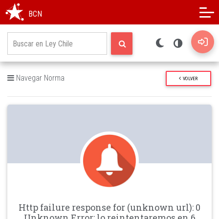
Modo oscuro
Alto contraste
BCN
Navegar Norma
VOLVER
Http failure response for (unknown url): 0
Unknown Error: lo reintentaremos en 6