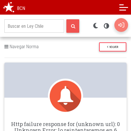
Modo oscuro
Alto contraste
BCN
Navegar Norma
VOLVER
Http failure response for (unknown url): 0
Unknown Error: lo reintentaremos en 6