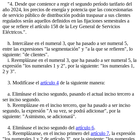
"4. Desde que comience a regir el segundo período tarifario del
año 2024, los precios de energía y potencia que las concesionarias
de servicio público de distribución podrán traspasar a sus clientes
regulados serán aquellos definidos en las fijaciones semestrales a
que se refiere el artículo 158 de la Ley General de Servicios
Eléctricos.".
h. Intercálase en el numeral 3, que ha pasado a ser numeral 5,
entre las expresiones "la segmentación" y "a la que se refieren", lo
siguiente: "de clientes".
i. Reemplázase en el numeral 3, que ha pasado a ser numeral 5, la
expresión "los numerales 1 y 2", por la siguiente: "los numerales 1,
2 y 3".
3. Modifícase el
artículo 4
de la siguiente manera:
a. Elimínase el inciso segundo, pasando el actual inciso tercero a
ser inciso segundo.
b. Reemplázase en el inciso tercero, que ha pasado a ser inciso
segundo, la expresión "A su vez, se podrá adicionar", por la
siguiente: "Asimismo, se adicionará".
4. Elimínase el inciso segundo del
artículo 6
.
5. Reemplázanse, en el inciso primero del
artículo 7
, la expresión
"los numerales 1 y 2 de artículo 3", por la siguiente: "los numerales