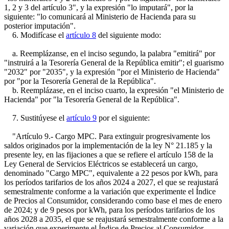
1, 2 y 3 del artículo 3", y la expresión "lo imputará", por la
siguiente: "lo comunicará al Ministerio de Hacienda para su
posterior imputación".
6. Modifícase el
artículo 8
del siguiente modo:
a. Reemplázanse, en el inciso segundo, la palabra "emitirá" por
"instruirá a la Tesorería General de la República emitir"; el guarismo
"2032" por "2035", y la expresión "por el Ministerio de Hacienda"
por "por la Tesorería General de la República".
b. Reemplázase, en el inciso cuarto, la expresión "el Ministerio de
Hacienda" por "la Tesorería General de la República".
7. Sustitúyese el
artículo 9
por el siguiente:
"Artículo 9.- Cargo MPC. Para extinguir progresivamente los
saldos originados por la implementación de la ley N° 21.185 y la
presente ley, en las fijaciones a que se refiere el artículo 158 de la
Ley General de Servicios Eléctricos se establecerá un cargo,
denominado "Cargo MPC", equivalente a 22 pesos por kWh, para
los períodos tarifarios de los años 2024 a 2027, el que se reajustará
semestralmente conforme a la variación que experimente el Índice
de Precios al Consumidor, considerando como base el mes de enero
de 2024; y de 9 pesos por kWh, para los períodos tarifarios de los
años 2028 a 2035, el que se reajustará semestralmente conforme a la
variación que experimente el Índice de Precios al Consumidor,