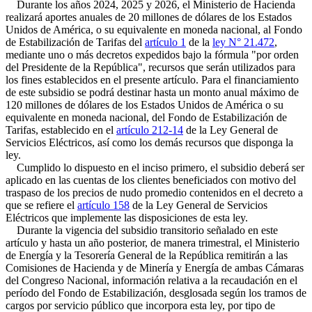
Durante los años 2024, 2025 y 2026, el Ministerio de Hacienda
realizará aportes anuales de 20 millones de dólares de los Estados
Unidos de América, o su equivalente en moneda nacional, al Fondo
de Estabilización de Tarifas del
artículo 1
de la
ley N° 21.472
,
mediante uno o más decretos expedidos bajo la fórmula "por orden
del Presidente de la República", recursos que serán utilizados para
los fines establecidos en el presente artículo. Para el financiamiento
de este subsidio se podrá destinar hasta un monto anual máximo de
120 millones de dólares de los Estados Unidos de América o su
equivalente en moneda nacional, del Fondo de Estabilización de
Tarifas, establecido en el
artículo 212-14
de la Ley General de
Servicios Eléctricos, así como los demás recursos que disponga la
ley.
Cumplido lo dispuesto en el inciso primero, el subsidio deberá ser
aplicado en las cuentas de los clientes beneficiados con motivo del
traspaso de los precios de nudo promedio contenidos en el decreto a
que se refiere el
artículo 158
de la Ley General de Servicios
Eléctricos que implemente las disposiciones de esta ley.
Durante la vigencia del subsidio transitorio señalado en este
artículo y hasta un año posterior, de manera trimestral, el Ministerio
de Energía y la Tesorería General de la República remitirán a las
Comisiones de Hacienda y de Minería y Energía de ambas Cámaras
del Congreso Nacional, información relativa a la recaudación en el
período del Fondo de Estabilización, desglosada según los tramos de
cargos por servicio público que incorpora esta ley, por tipo de