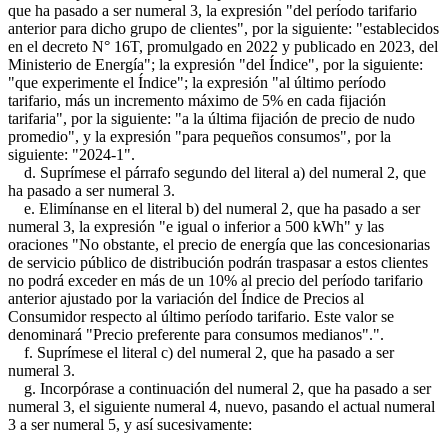
que ha pasado a ser numeral 3, la expresión "del período tarifario
anterior para dicho grupo de clientes", por la siguiente: "establecidos
en el decreto N° 16T, promulgado en 2022 y publicado en 2023, del
Ministerio de Energía"; la expresión "del Índice", por la siguiente:
"que experimente el Índice"; la expresión "al último período
tarifario, más un incremento máximo de 5% en cada fijación
tarifaria", por la siguiente: "a la última fijación de precio de nudo
promedio", y la expresión "para pequeños consumos", por la
siguiente: "2024-1".
d. Suprímese el párrafo segundo del literal a) del numeral 2, que
ha pasado a ser numeral 3.
e. Elimínanse en el literal b) del numeral 2, que ha pasado a ser
numeral 3, la expresión "e igual o inferior a 500 kWh" y las
oraciones "No obstante, el precio de energía que las concesionarias
de servicio público de distribución podrán traspasar a estos clientes
no podrá exceder en más de un 10% al precio del período tarifario
anterior ajustado por la variación del Índice de Precios al
Consumidor respecto al último período tarifario. Este valor se
denominará "Precio preferente para consumos medianos".".
f. Suprímese el literal c) del numeral 2, que ha pasado a ser
numeral 3.
g. Incorpórase a continuación del numeral 2, que ha pasado a ser
numeral 3, el siguiente numeral 4, nuevo, pasando el actual numeral
3 a ser numeral 5, y así sucesivamente: