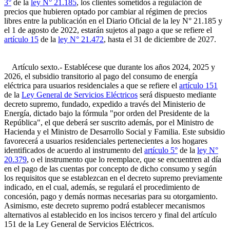
3°
de la
ley N° 21.185
, los clientes sometidos a regulación de
precios que hubieren optado por cambiar al régimen de precios
libres entre la publicación en el Diario Oficial de la ley N° 21.185 y
el 1 de agosto de 2022, estarán sujetos al pago a que se refiere el
artículo 15
de la
ley N° 21.472
, hasta el 31 de diciembre de 2027.
Artículo sexto.- Establécese que durante los años 2024, 2025 y
2026, el subsidio transitorio al pago del consumo de energía
eléctrica para usuarios residenciales a que se refiere el
artículo 151
de la
Ley General de Servicios Eléctricos
será dispuesto mediante
decreto supremo, fundado, expedido a través del Ministerio de
Energía, dictado bajo la fórmula "por orden del Presidente de la
República", el que deberá ser suscrito además, por el Ministro de
Hacienda y el Ministro de Desarrollo Social y Familia. Este subsidio
favorecerá a usuarios residenciales pertenecientes a los hogares
identificados de acuerdo al instrumento del
artículo 5°
de la
ley N°
20.379
, o el instrumento que lo reemplace, que se encuentren al día
en el pago de las cuentas por concepto de dicho consumo y según
los requisitos que se establezcan en el decreto supremo previamente
indicado, en el cual, además, se regulará el procedimiento de
concesión, pago y demás normas necesarias para su otorgamiento.
Asimismo, este decreto supremo podrá establecer mecanismos
alternativos al establecido en los incisos tercero y final del artículo
151 de la Ley General de Servicios Eléctricos.