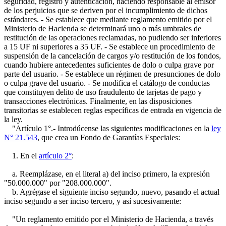
seguridad, registro y autenticación, haciendo responsable al emisor
de los perjuicios que se deriven por el incumplimiento de dichos
estándares. - Se establece que mediante reglamento emitido por el
Ministerio de Hacienda se determinará uno o más umbrales de
restitución de las operaciones reclamadas, no pudiendo ser inferiores
a 15 UF ni superiores a 35 UF. - Se establece un procedimiento de
suspensión de la cancelación de cargos y/o restitución de los fondos,
cuando hubiere antecedentes suficientes de dolo o culpa grave por
parte del usuario. - Se establece un régimen de presunciones de dolo
o culpa grave del usuario. - Se modifica el catálogo de conductas
que constituyen delito de uso fraudulento de tarjetas de pago y
transacciones electrónicas. Finalmente, en las disposiciones
transitorias se establecen reglas específicas de entrada en vigencia de
la ley.
"Artículo 1°.- Introdúcense las siguientes modificaciones en la
ley
N° 21.543
, que crea un Fondo de Garantías Especiales:
1. En el
artículo 2°
:
a. Reemplázase, en el literal a) del inciso primero, la expresión
"50.000.000" por "208.000.000".
b. Agrégase el siguiente inciso segundo, nuevo, pasando el actual
inciso segundo a ser inciso tercero, y así sucesivamente:
"Un reglamento emitido por el Ministerio de Hacienda, a través