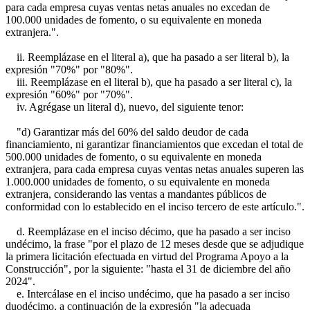
para cada empresa cuyas ventas netas anuales no excedan de
100.000 unidades de fomento, o su equivalente en moneda
extranjera.".
ii. Reemplázase en el literal a), que ha pasado a ser literal b), la
expresión "70%" por "80%".
iii. Reemplázase en el literal b), que ha pasado a ser literal c), la
expresión "60%" por "70%".
iv. Agrégase un literal d), nuevo, del siguiente tenor:
"d) Garantizar más del 60% del saldo deudor de cada
financiamiento, ni garantizar financiamientos que excedan el total de
500.000 unidades de fomento, o su equivalente en moneda
extranjera, para cada empresa cuyas ventas netas anuales superen las
1.000.000 unidades de fomento, o su equivalente en moneda
extranjera, considerando las ventas a mandantes públicos de
conformidad con lo establecido en el inciso tercero de este artículo.".
d. Reemplázase en el inciso décimo, que ha pasado a ser inciso
undécimo, la frase "por el plazo de 12 meses desde que se adjudique
la primera licitación efectuada en virtud del Programa Apoyo a la
Construcción", por la siguiente: "hasta el 31 de diciembre del año
2024".
e. Intercálase en el inciso undécimo, que ha pasado a ser inciso
duodécimo, a continuación de la expresión "la adecuada