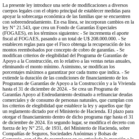
La presente ley introduce una serie de modificaciones a diversos
cuerpos legales con el objeto principal de establecer medidas para
apoyar la sobrecarga económica de las familias que se encuentren
con sobreendeudamiento. En esa línea, se incorporan cambios en la
ley N° 21.543, que crea un Fondo de Garantías Especiales
(FOGAES), en los términos siguientes: - Se incrementa el aporte
fiscal al FOGAES, pasando a un total de U$ 208.000.000. - Se
establecen reglas para que el Fisco obtenga la recuperación de los
montos reembolsados por concepto de cobro de garantías. - Se
modifican criterios de elegibilidad del Programa de Garantías de
Apoyo a la Construcción, en lo relativo a las ventas netas anuales,
eliminando el monto mínimo. Asimismo, se modifican los
porcentajes máximos a garantizar por cada tramo que indica. - Se
extiende la duración de las condiciones de financiamiento de los
Programas de Garantías de Apoyo a la Construcción y a la Vivienda
hasta el 31 de diciembre de 2024. - Se crea un Programa de
Garantías Apoyo al Endeudamiento destinado a refinanciar deudas
comerciales y de consumo de personas naturales, que cumplan con
los criterios de elegibilidad que establece la ley y aquellos que fije
un reglamento dictado por el Ministerio de Hacienda. El plazo para
otorgar el financiamiento dentro de dicho programa rige hasta el 31
de diciembre de 2024. En segundo lugar, se modifica el decreto con
fuerza de ley N° 251, de 1931, del Ministerio de Hacienda, sobre
Compañías de Seguros, Sociedades Anónimas y Bolsas de