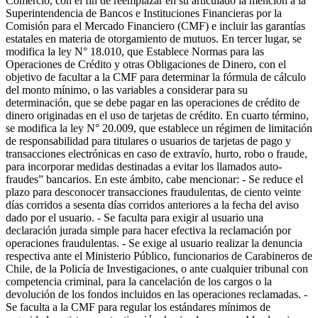
Comercio, con el fin de reemplazar en su articulado la mención a la
Superintendencia de Bancos e Instituciones Financieras por la
Comisión para el Mercado Financiero (CMF) e incluir las garantías
estatales en materia de otorgamiento de mutuos. En tercer lugar, se
modifica la ley N° 18.010, que Establece Normas para las
Operaciones de Crédito y otras Obligaciones de Dinero, con el
objetivo de facultar a la CMF para determinar la fórmula de cálculo
del monto mínimo, o las variables a considerar para su
determinación, que se debe pagar en las operaciones de crédito de
dinero originadas en el uso de tarjetas de crédito. En cuarto término,
se modifica la ley N° 20.009, que establece un régimen de limitación
de responsabilidad para titulares o usuarios de tarjetas de pago y
transacciones electrónicas en caso de extravío, hurto, robo o fraude,
para incorporar medidas destinadas a evitar los llamados auto-
fraudes” bancarios. En este ámbito, cabe mencionar: - Se reduce el
plazo para desconocer transacciones fraudulentas, de ciento veinte
días corridos a sesenta días corridos anteriores a la fecha del aviso
dado por el usuario. - Se faculta para exigir al usuario una
declaración jurada simple para hacer efectiva la reclamación por
operaciones fraudulentas. - Se exige al usuario realizar la denuncia
respectiva ante el Ministerio Público, funcionarios de Carabineros de
Chile, de la Policía de Investigaciones, o ante cualquier tribunal con
competencia criminal, para la cancelación de los cargos o la
devolución de los fondos incluidos en las operaciones reclamadas. -
Se faculta a la CMF para regular los estándares mínimos de