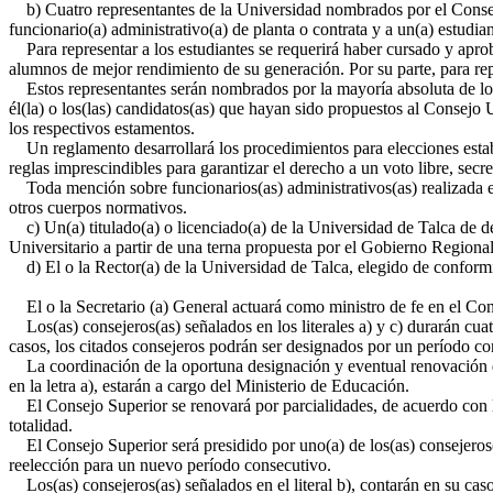
b) Cuatro representantes de la Universidad nombrados por el Consejo 
funcionario(a) administrativo(a) de planta o contrata y a un(a) estudi
Para representar a los estudiantes se requerirá haber cursado y aprob
alumnos de mejor rendimiento de su generación. Por su parte, para repr
Estos representantes serán nombrados por la mayoría absoluta de los
él(la) o los(las) candidatos(as) que hayan sido propuestos al Consejo 
los respectivos estamentos.
Un reglamento desarrollará los procedimientos para elecciones estable
reglas imprescindibles para garantizar el derecho a un voto libre, secr
Toda mención sobre funcionarios(as) administrativos(as) realizada en
otros cuerpos normativos.
c) Un(a) titulado(a) o licenciado(a) de la Universidad de Talca de d
Universitario a partir de una terna propuesta por el Gobierno Regional
d) El o la Rector(a) de la Universidad de Talca, elegido de conformi
El o la Secretario (a) General actuará como ministro de fe en el Con
Los(as) consejeros(as) señalados en los literales a) y c) durarán cuat
casos, los citados consejeros podrán ser designados por un período co
La coordinación de la oportuna designación y eventual renovación de l
en la letra a), estarán a cargo del Ministerio de Educación.
El Consejo Superior se renovará por parcialidades, de acuerdo con l
totalidad.
El Consejo Superior será presidido por uno(a) de los(as) consejeros(a
reelección para un nuevo período consecutivo.
Los(as) consejeros(as) señalados en el literal b), contarán en su caso