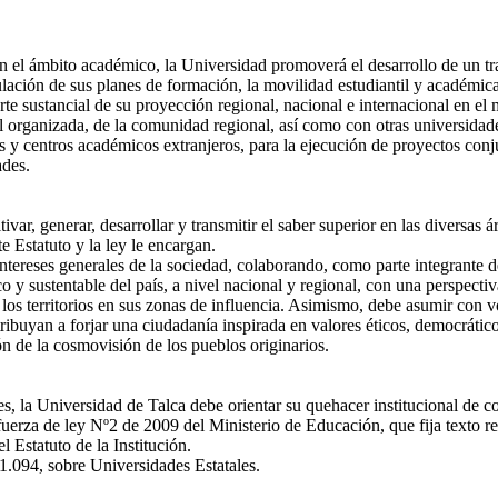
el ámbito académico, la Universidad promoverá el desarrollo de un tra
lación de sus planes de formación, la movilidad estudiantil y académica, 
e sustancial de su proyección regional, nacional e internacional en el
vil organizada, de la comunidad regional, así como con otras universida
y centros académicos extranjeros, para la ejecución de proyectos conjun
ades.
r, generar, desarrollar y transmitir el saber superior en las diversas 
e Estatuto y la ley le encargan.
ntereses generales de la sociedad, colaborando, como parte integrante de
ico y sustentable del país, a nivel nacional y regional, con una perspectiv
s territorios en sus zonas de influencia. Asimismo, debe asumir con vo
ribuyan a forjar una ciudadanía inspirada en valores éticos, democrático
 de la cosmovisión de los pueblos originarios.
la Universidad de Talca debe orientar su quehacer institucional de con
uerza de ley Nº2 de 2009 del Ministerio de Educación, que fija texto r
 Estatuto de la Institución.
21.094, sobre Universidades Estatales.