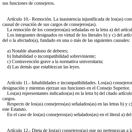
sus funciones de consejeros.
Artículo 10.- Remoción. La inasistencia injustificada de los(as) consej
causal de cesación de sus cargos de consejeros(as).
La remoción de los consejeros(as) señaladas en la letra a) del artícul
Los integrantes designados en virtud de los literales b) y c) del artí
del o la afectado(a), fundado en una o más de las siguientes causales:
a) Notable abandono de deberes;
b) Inhabilidad o incompatibilidad sobreviniente;
c) Contravención grave a la normativa universitaria;
d) Las demás que establezcan las leyes.
Artículo 11.- Inhabilidades e incompatibilidades. Los(as) consejeros(
designación y mientras ejerzan sus funciones en el Consejo Superior.
Los(as) representantes indicados(as) en la letra b) del citado artíc
cargos.
Respecto de los(as) consejeros(as) señalados(as) en las letras b) y c)
este Estatuto.
En el caso de los(as) consejeros(as) señalados(as) en el literal a) del
Artículo 12.- Dieta de los(as) consejeros(as) que no pertenezcan a la 