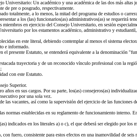
Universitario: Un académico y una académica de las dos más altas jera
ante de pre o posgrado, respectivamente.
ado totalmente, a lo menos, la mitad del programa de estudios o carrera
esentar a los (las) funcionarios(as) administrativos(as) se requerirá ten
 miembros en ejercicio del Consejo Universitario, en sesión especial
Universitario por los estamentos académico, administrativo y estudiantil
cidas en este literal, debiendo contemplar al menos el sistema electora
eto e informado.
 el presente Estatuto, se entenderá equivalente a la denominación "fun
estacada trayectoria y de un reconocido vínculo profesional con la regi
;
dad con este Estatuto.
sejo Superior.
ro años en sus cargos. Por su parte, los(as) consejeros(as) individuali
nsecutivo por una sola vez.
as vacantes, así como la supervisión del ejercicio de las funciones de 
as normas establecidas en su reglamento de funcionamiento interno. En
s) indicados en los literales a) o c), el que deberá ser elegido por lo
, con fuero, consistente para estos efectos en una inamovilidad de seis 