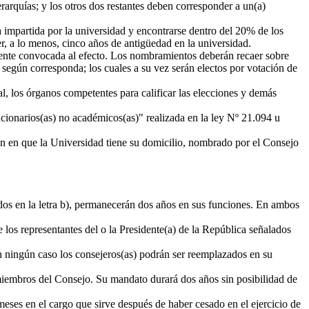
rquías; y los otros dos restantes deben corresponder a un(a)
 impartida por la universidad y encontrarse dentro del 20% de los
er, a lo menos, cinco años de antigüedad en la universidad.
mente convocada al efecto. Los nombramientos deberán recaer sobre
, según corresponda; los cuales a su vez serán electos por votación de
l, los órganos competentes para calificar las elecciones y demás
cionarios(as) no académicos(as)" realizada en la ley Nº 21.094 u
ón en que la Universidad tiene su domicilio, nombrado por el Consejo
zados en la letra b), permanecerán dos años en sus funciones. En ambos
los representantes del o la Presidente(a) de la República señalados
 ningún caso los consejeros(as) podrán ser reemplazados en su
s miembros del Consejo. Su mandato durará dos años sin posibilidad de
meses en el cargo que sirve después de haber cesado en el ejercicio de