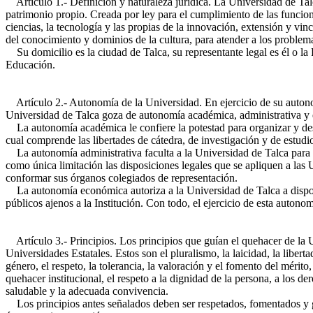
Artículo 1.- Definición y naturaleza jurídica. La Universidad de Talc
patrimonio propio. Creada por ley para el cumplimiento de las funciones
ciencias, la tecnología y las propias de la innovación, extensión y vinc
del conocimiento y dominios de la cultura, para atender a los problema
Su domicilio es la ciudad de Talca, su representante legal es él o la R
Educación.
Artículo 2.- Autonomía de la Universidad. En ejercicio de su autonomí
Universidad de Talca goza de autonomía académica, administrativa y
La autonomía académica le confiere la potestad para organizar y desar
cual comprende las libertades de cátedra, de investigación y de estudi
La autonomía administrativa faculta a la Universidad de Talca para e
como única limitación las disposiciones legales que se apliquen a las
conformar sus órganos colegiados de representación.
La autonomía económica autoriza a la Universidad de Talca a disponer
públicos ajenos a la Institución. Con todo, el ejercicio de esta autono
Artículo 3.- Principios. Los principios que guían el quehacer de la 
Universidades Estatales. Estos son el pluralismo, la laicidad, la libert
género, el respeto, la tolerancia, la valoración y el fomento del mérito
quehacer institucional, el respeto a la dignidad de la persona, a los d
saludable y la adecuada convivencia.
Los principios antes señalados deben ser respetados, fomentados y ga