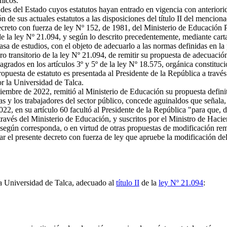
micos.
ades del Estado cuyos estatutos hayan entrado en vigencia con anterior
de sus actuales estatutos a las disposiciones del título II del mencion
creto con fuerza de ley Nº 152, de 1981, del Ministerio de Educación P
 la ley Nº 21.094, y según lo descrito precedentemente, mediante carta 
sa de estudios, con el objeto de adecuarlo a las normas definidas en la
ero transitorio de la ley Nº 21.094, de remitir su propuesta de adecuación
rados en los artículos 3º y 5º de la ley Nº 18.575, orgánica constituci
opuesta de estatuto es presentada al Presidente de la República a travé
or la Universidad de Talca.
embre de 2022, remitió al Ministerio de Educación su propuesta definiti
 y los trabajadores del sector público, concede aguinaldos que señala,
022, en su artículo 60 facultó al Presidente de la República "para que,
avés del Ministerio de Educación, y suscritos por el Ministro de Hacien
 según corresponda, o en virtud de otras propuestas de modificación rem
el presente decreto con fuerza de ley que apruebe la modificación del 
a Universidad de Talca, adecuado al
título II
de la
ley Nº 21.094
: