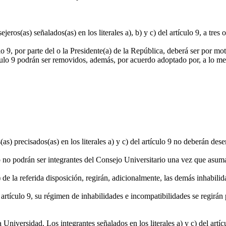
eros(as) señalados(as) en los literales a), b) y c) del artículo 9, a tre
o 9, por parte del o la Presidente(a) de la República, deberá ser por mo
culo 9 podrán ser removidos, además, por acuerdo adoptado por, a lo meno
as) precisados(as) en los literales a) y c) del artículo 9 no deberán d
ulo no podrán ser integrantes del Consejo Universitario una vez que asu
 de la referida disposición, regirán, adicionalmente, las demás inhabili
 artículo 9, su régimen de inhabilidades e incompatibilidades se regirán p
Universidad. Los integrantes señalados en los literales a) y c) del art