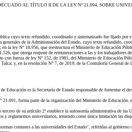
CUADO AL TÍTULO II DE LA LEY Nº 21.094, SOBRE UNIV
blica cuyo texto refundido, coordinado y sistematizado fue fijado por 
es generales de la Administración del Estado, cuyo texto refundido, coor
; en la ley Nº 18.956, que reestructura el Ministerio de Educación Públ
21.526, que otorga reajuste de remuneraciones a las y los trabajadores d
eto con fuerza de ley Nº 152, de 1981, del Ministerio de Educación Públi
 Talca; y, en la resolución Nº 7, de 2019, de la Contraloría General de 
 de Educación es la Secretaría de Estado responsable de fomentar el des
.
1.091, forma parte de la organización del Ministerio de Educación, en vi
tercero de su artículo 2º establece la autonomía administrativa de las 
s y reglamentos universitarios, teniendo como única limitación las dispo
rmas comunes a las universidades del Estado", referidas al gobierno univ