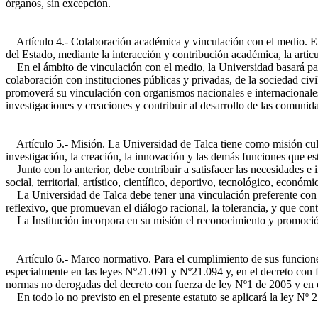
órganos, sin excepción.
Artículo 4.- Colaboración académica y vinculación con el medio. En 
del Estado, mediante la interacción y contribución académica, la articu
En el ámbito de vinculación con el medio, la Universidad basará part
colaboración con instituciones públicas y privadas, de la sociedad ci
promoverá su vinculación con organismos nacionales e internacionales 
investigaciones y creaciones y contribuir al desarrollo de las comunid
Artículo 5.- Misión. La Universidad de Talca tiene como misión cultiva
investigación, la creación, la innovación y las demás funciones que est
Junto con lo anterior, debe contribuir a satisfacer las necesidades e i
social, territorial, artístico, científico, deportivo, tecnológico, económ
La Universidad de Talca debe tener una vinculación preferente con lo
reflexivo, que promuevan el diálogo racional, la tolerancia, y que cont
La Institución incorpora en su misión el reconocimiento y promoción
Artículo 6.- Marco normativo. Para el cumplimiento de sus funciones, 
especialmente en las leyes Nº21.091 y Nº21.094 y, en el decreto con f
normas no derogadas del decreto con fuerza de ley Nº1 de 2005 y en el
En todo lo no previsto en el presente estatuto se aplicará la ley Nº 