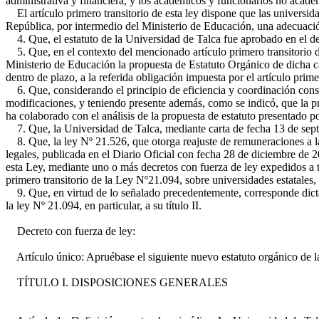
administrativa y financiera, y los académicos y funcionarios no acadé
El artículo primero transitorio de esta ley dispone que las universid
República, por intermedio del Ministerio de Educación, una adecuación 
4. Que, el estatuto de la Universidad de Talca fue aprobado en el de
5. Que, en el contexto del mencionado artículo primero transitorio de
Ministerio de Educación la propuesta de Estatuto Orgánico de dicha ca
dentro de plazo, a la referida obligación impuesta por el artículo prim
6. Que, considerando el principio de eficiencia y coordinación consag
modificaciones, y teniendo presente además, como se indicó, que la pr
ha colaborado con el análisis de la propuesta de estatuto presentado p
7. Que, la Universidad de Talca, mediante carta de fecha 13 de septi
8. Que, la ley Nº 21.526, que otorga reajuste de remuneraciones a las
legales, publicada en el Diario Oficial con fecha 28 de diciembre de 2
esta Ley, mediante uno o más decretos con fuerza de ley expedidos a tr
primero transitorio de la Ley Nº21.094, sobre universidades estatales,
9. Que, en virtud de lo señalado precedentemente, corresponde dictar 
la ley Nº 21.094, en particular, a su título II.
Decreto con fuerza de ley:
Artículo único: Apruébase el siguiente nuevo estatuto orgánico de l
TÍTULO I. DISPOSICIONES GENERALES