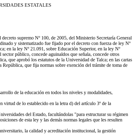
ERSIDADES ESTATALES
el decreto supremo Nº 100, de 2005, del Ministerio Secretaría General
dinado y sistematizado fue fijado por el decreto con fuerza de ley Nº
ica; en la ley Nº 21.091, sobre Educación Superior, en la ley Nº
el sector público, concede aguinaldos que señala, concede otros
ca, que aprobó los estatutos de la Universidad de Talca; en las cartas
la República, que fija normas sobre exención del trámite de toma de
arrollo de la educación en todos los niveles y modalidades,
rtud de lo establecido en la letra d) del artículo 3º de la
Universidades del Estado, facultándolas "para estructurar su régimen
siciones de esta ley y las demás normas legales que les resulten
ersitario, la calidad y acreditación institucional, la gestión