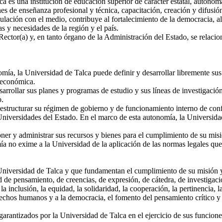
a es una institución de educación superior de carácter estatal, autónom
 de enseñanza profesional y técnica, capacitación, creación y difusión de
ulación con el medio, contribuye al fortalecimiento de la democracia, al 
s y necesidades de la región y el país.
ector(a) y, en tanto órgano de la Administración del Estado, se relacion
a, la Universidad de Talca puede definir y desarrollar libremente sus 
 económica.
rollar sus planes y programas de estudio y sus líneas de investigación
o.
structurar su régimen de gobierno y de funcionamiento interno de confo
 Universidades del Estado. En el marco de esta autonomía, la Universid
 y administrar sus recursos y bienes para el cumplimiento de su misió
mía no exime a la Universidad de la aplicación de las normas legales que 
Universidad de Talca y que fundamentan el cumplimiento de su misión y
ad de pensamiento, de creencias, de expresión, de cátedra, de investigaci
, la inclusión, la equidad, la solidaridad, la cooperación, la pertinencia,
erechos humanos y a la democracia, el fomento del pensamiento crítico y 
rantizados por la Universidad de Talca en el ejercicio de sus funcione