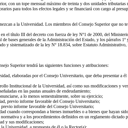
erior, con un tope mensual máximo de treinta y dos unidades tributaria
norarios para todos los efectos legales y se financiará con cargo al presu
enezcan a la Universidad. Los miembros del Consejo Superior que no ten
en el título III del decreto con fuerza de ley Nº1 de 2000, del Ministerio
 de bases generales de la Administración del Estado, y los párrafos 1º y
ado y sistematizado de la ley Nº 18.834, sobre Estatuto Administrativo, s
ejo Superior tendrá las siguientes funciones y atribuciones:
dad, elaboradas por el Consejo Universitario, que deba presentar a él o
ollo Institucional de la Universidad, así como sus modificaciones y ve
 señaladas en las pautas anuales de endeudamiento;
unciarse, a lo menos semestralmente, sobre su ejercicio;
ad, previo informe favorable del Consejo Universitario;
previo informe favorable del Consejo Universitario;
ad cuando correspondan a bienes inmuebles o a bienes que hayan sido p
 la normativa y a los procedimientos definidos en un reglamento dictado 
ad y sus modificaciones;
la Universidad, a propuesta de él o la Rector(a);