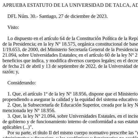
APRUEBA ESTATUTO DE LA UNIVERSIDAD DE TALCA, ADE
DFL Núm. 30.- Santiago, 27 de diciembre de 2023.
Visto:
Lo dispuesto en el artículo 64 de la Constitución Política de la Repú
de la Presidencia; en la ley Nº 18.575, orgánica constitucional de bas
1/19.653, de 2000, del Ministerio Secretaría General de la Presidencia
21.094, sobre Universidades Estatales; en el artículo 60 de la ley Nº 
beneficios que indica, y modifica diversos cuerpos legales; en el decr
de fecha 21 de abril y 13 de septiembre de 2022, de la Universidad de
razón; y,
Considerando:
1. Que, el artículo 1º de la ley Nº 18.956, dispone que el Ministerio
propendiendo a asegurar la calidad y la equidad del sistema educativo
2. Que, la Subsecretaría de Educación Superior, creada por la ley Nº 2
mencionada ley Nº 18.956.
3. Que, la ley Nº 21.094, sobre Universidades Estatales, en el inciso 
de gobierno y de funcionamiento interno de conformidad a sus estatuto
aplicables (...)".
Por su parte, el título II del mismo cuerpo normativo prescribe las "no