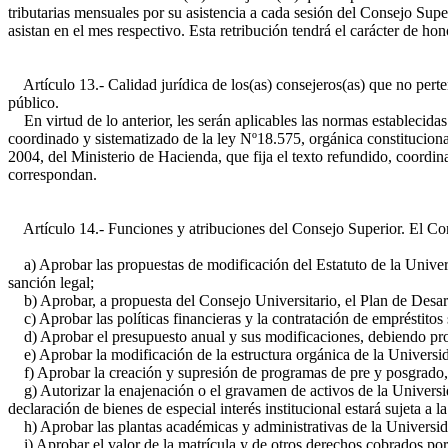
tributarias mensuales por su asistencia a cada sesión del Consejo Sup
asistan en el mes respectivo. Esta retribución tendrá el carácter de ho
Artículo 13.- Calidad jurídica de los(as) consejeros(as) que no pert
público.
En virtud de lo anterior, les serán aplicables las normas establecidas 
coordinado y sistematizado de la ley Nº18.575, orgánica constitucional
2004, del Ministerio de Hacienda, que fija el texto refundido, coordin
correspondan.
Artículo 14.- Funciones y atribuciones del Consejo Superior. El Cons
a) Aprobar las propuestas de modificación del Estatuto de la Universi
sanción legal;
b) Aprobar, a propuesta del Consejo Universitario, el Plan de Desarr
c) Aprobar las políticas financieras y la contratación de empréstitos
d) Aprobar el presupuesto anual y sus modificaciones, debiendo pron
e) Aprobar la modificación de la estructura orgánica de la Universid
f) Aprobar la creación y supresión de programas de pre y posgrado, 
g) Autorizar la enajenación o el gravamen de activos de la Universid
declaración de bienes de especial interés institucional estará sujeta a
h) Aprobar las plantas académicas y administrativas de la Universid
i) Aprobar el valor de la matrícula y de otros derechos cobrados por 