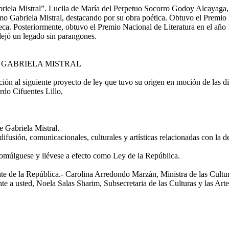
briela Mistral”. Lucila de María del Perpetuo Socorro Godoy Alcayaga, n
abriela Mistral, destacando por su obra poética. Obtuvo el Premio Nób
ca. Posteriormente, obtuvo el Premio Nacional de Literatura en el año 
 dejó un legado sin parangones.
E GABRIELA MISTRAL
n al siguiente proyecto de ley que tuvo su origen en moción de las 
rdo Cifuentes Lillo,
 Gabriela Mistral.
usión, comunicacionales, culturales y artísticas relacionadas con la decl
romúlguese y llévese a efecto como Ley de la República.
la República.- Carolina Arredondo Marzán, Ministra de las Culturas,
 a usted, Noela Salas Sharim, Subsecretaria de las Culturas y las Arte