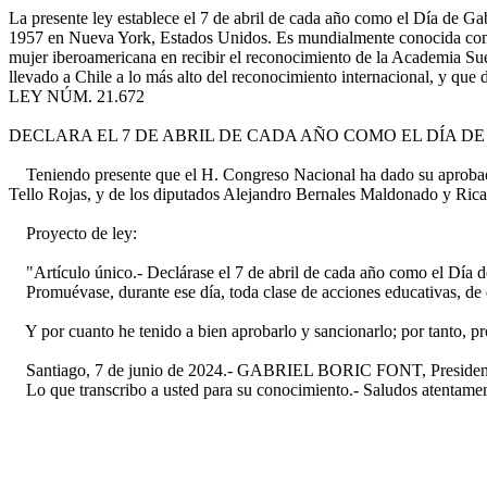
La presente ley establece el 7 de abril de cada año como el Día de Ga
1957 en Nueva York, Estados Unidos. Es mundialmente conocida como G
mujer iberoamericana en recibir el reconocimiento de la Academia Sue
llevado a Chile a lo más alto del reconocimiento internacional, y que
LEY NÚM. 21.672
DECLARA EL 7 DE ABRIL DE CADA AÑO COMO EL DÍA D
Teniendo presente que el H. Congreso Nacional ha dado su aprobació
Tello Rojas, y de los diputados Alejandro Bernales Maldonado y Rica
Proyecto de ley:
"Artículo único.- Declárase el 7 de abril de cada año como el Día de
Promuévase, durante ese día, toda clase de acciones educativas, de dif
Y por cuanto he tenido a bien aprobarlo y sancionarlo; por tanto, p
Santiago, 7 de junio de 2024.- GABRIEL BORIC FONT, Presidente de 
Lo que transcribo a usted para su conocimiento.- Saludos atentamente