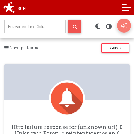
Modo oscuro
Alto contraste
BCN
Navegar Norma
VOLVER
Http failure response for (unknown url): 0
Unknown Error: lo reintentaremos en 6