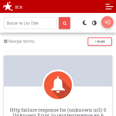
Modo oscuro
Alto contraste
BCN
Navegar Norma
VOLVER
Http failure response for (unknown url): 0
Unknown Error: lo reintentaremos en 6