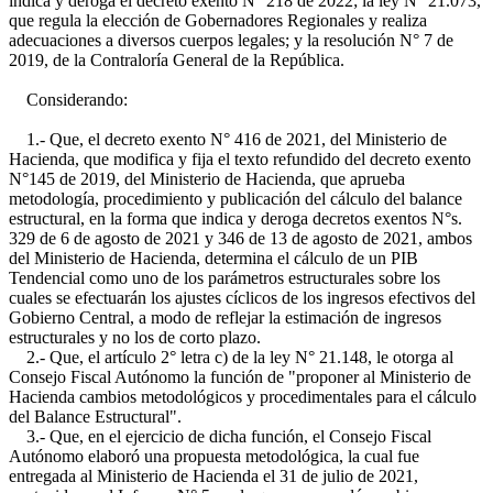
indica y deroga el decreto exento N° 218 de 2022; la ley N° 21.073,
que regula la elección de Gobernadores Regionales y realiza
adecuaciones a diversos cuerpos legales; y la resolución N° 7 de
2019, de la Contraloría General de la República.
Considerando:
1.- Que, el decreto exento N° 416 de 2021, del Ministerio de
Hacienda, que modifica y fija el texto refundido del decreto exento
N°145 de 2019, del Ministerio de Hacienda, que aprueba
metodología, procedimiento y publicación del cálculo del balance
estructural, en la forma que indica y deroga decretos exentos N°s.
329 de 6 de agosto de 2021 y 346 de 13 de agosto de 2021, ambos
del Ministerio de Hacienda, determina el cálculo de un PIB
Tendencial como uno de los parámetros estructurales sobre los
cuales se efectuarán los ajustes cíclicos de los ingresos efectivos del
Gobierno Central, a modo de reflejar la estimación de ingresos
estructurales y no los de corto plazo.
2.- Que, el artículo 2° letra c) de la ley N° 21.148, le otorga al
Consejo Fiscal Autónomo la función de "proponer al Ministerio de
Hacienda cambios metodológicos y procedimentales para el cálculo
del Balance Estructural".
3.- Que, en el ejercicio de dicha función, el Consejo Fiscal
Autónomo elaboró una propuesta metodológica, la cual fue
entregada al Ministerio de Hacienda el 31 de julio de 2021,