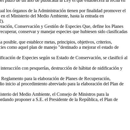
l plazo de un año de publicada la Ley el que establecerá la fecha en
ual los órganos de la Administración tienen por finalidad promover el
n el Ministerio del Medio Ambiente, hasta la entrada en
2).
ración, Conservación y Gestión de Especies Que, define los Planes
cuperar, conservar y manejar especies que hubiesen sido clasificadas
sible, que establece metas, principios, objetivos, criterios,
ecies como aquel plan de manejo "destinado a mejorar el estado de
ificación de Especies según su Estado de Conservación, se clasificó al
nteracción con pesquerías, destrucción de hábitat de nidificación y
l Reglamento para la elaboración de Planes de Recuperación,
o inicio al procedimiento abreviado para la elaboración del Plan de
nisterio del Medio Ambiente, el Consejo de Ministros para la
dando proponer a S.E. el Presidente de la República, el Plan de