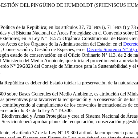
ESTIÓN DEL PINGÜINO DE HUMBOLDT (SPHENISCUS HU
lítica de la República; en los artículos 37, 70 letra i), 71 letra f) y 
idas y el Sistema Nacional de Áreas Protegidas; en el Convenio sobre
Exteriores; en la Ley N° 18.575 Orgánica Constitucional de Bases Gene
los Actos de los Órganos de la Administración del Estado; en el
Decreto
, Conservación y Gestión de Especies; en el
Decreto Supremo Nº 50, de
 según estado de conservación; en el Oficio Ordinario N° 113, de 2 de 
el Ministerio del Medio Ambiente, que inicia el procedimiento abreviad
rdo N° 29/2023 del Consejo de Ministros para la Sustentabilidad y el 
,
 República es deber del Estado tutelar la preservación de la naturaleza
300 sobre Bases Generales del Medio Ambiente, es atribución del Minis
 preventivas para favorecer la recuperación y la conservación de los recu
os, contribuyendo al cumplimiento de los convenios internacionales de c
en el artículo 37 de la Ley N° 19.300.
 Biodiversidad y Áreas Protegidas y crea el Sistema Nacional de Áreas 
Servicio deberá aprobar planes de recuperación, conservación y gesti
ente, el artículo 37 de la Ley N° 19.300 atribuía la competencia par