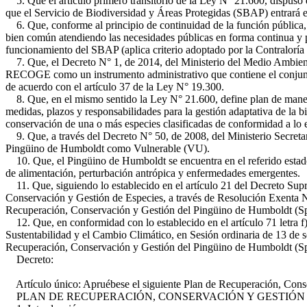
5. Que el artículo primero transitorio de la Ley N° 21.600, dispuso q
que el Servicio de Biodiversidad y Áreas Protegidas (SBAP) entrará 
6. Que, conforme al principio de continuidad de la función pública, e
bien común atendiendo las necesidades públicas en forma continua y 
funcionamiento del SBAP (aplica criterio adoptado por la Contraloría
7. Que, el Decreto N° 1, de 2014, del Ministerio del Medio Ambient
RECOGE como un instrumento administrativo que contiene el conjunto 
de acuerdo con el artículo 37 de la Ley N° 19.300.
8. Que, en el mismo sentido la Ley N° 21.600, define plan de manejo 
medidas, plazos y responsabilidades para la gestión adaptativa de la 
conservación de una o más especies clasificadas de conformidad a lo e
9. Que, a través del Decreto N° 50, de 2008, del Ministerio Secretarí
Pingüino de Humboldt como Vulnerable (VU).
10. Que, el Pingüino de Humboldt se encuentra en el referido estado d
de alimentación, perturbación antrópica y enfermedades emergentes.
11. Que, siguiendo lo establecido en el artículo 21 del Decreto Sup
Conservación y Gestión de Especies, a través de Resolución Exenta Nº
Recuperación, Conservación y Gestión del Pingüino de Humboldt (Sp
12. Que, en conformidad con lo establecido en el artículo 71 letra f)
Sustentabilidad y el Cambio Climático, en Sesión ordinaria de 13 de 
Recuperación, Conservación y Gestión del Pingüino de Humboldt (Sp
Decreto:
Artículo único: Apruébese el siguiente Plan de Recuperación, Cons
PLAN DE RECUPERACIÓN, CONSERVACIÓN Y GESTIÓN DEL