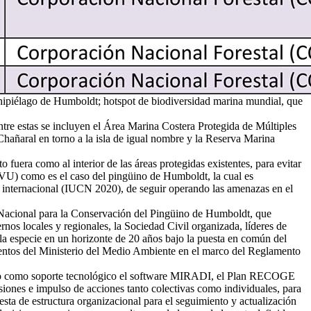
hipiélago de Humboldt; hotspot de biodiversidad marina mundial, que
tre estas se incluyen el Área Marina Costera Protegida de Múltiples
añaral en torno a la isla de igual nombre y la Reserva Marina
uera como al interior de las áreas protegidas existentes, para evitar
(VU) como es el caso del pingüino de Humboldt, la cual es
o internacional (IUCN 2020), de seguir operando las amenazas en el
Nacional para la Conservación del Pingüino de Humboldt, que
rnos locales y regionales, la Sociedad Civil organizada, líderes de
e la especie en un horizonte de 20 años bajo la puesta en común del
mientos del Ministerio del Medio Ambiente en el marco del Reglamento
ndo como soporte tecnológico el software MIRADI, el Plan RECOGE
iones e impulso de acciones tanto colectivas como individuales, para
sta de estructura organizacional para el seguimiento y actualización