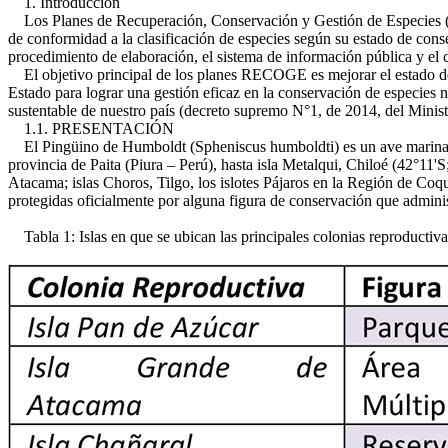
1. Introducción
Los Planes de Recuperación, Conservación y Gestión de Especies (R
de conformidad a la clasificación de especies según su estado de cons
procedimiento de elaboración, el sistema de información pública y el 
El objetivo principal de los planes RECOGE es mejorar el estado de c
Estado para lograr una gestión eficaz en la conservación de especies na
sustentable de nuestro país (decreto supremo N°1, de 2014, del Minis
1.1. PRESENTACIÓN
El Pingüino de Humboldt (Spheniscus humboldti) es un ave marina, espe
provincia de Paita (Piura – Perú), hasta isla Metalqui, Chiloé (42°11'
Atacama; islas Choros, Tilgo, los islotes Pájaros en la Región de Coqu
protegidas oficialmente por alguna figura de conservación que adminis
Tabla 1: Islas en que se ubican las principales colonias reproductiva