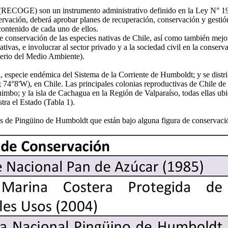
ECOGE) son un instrumento administrativo definido en la Ley N° 19.
ervación, deberá aprobar planes de recuperación, conservación y gestión
contenido de cada uno de ellos.
onservación de las especies nativas de Chile, así como también mejora
tivas, e involucrar al sector privado y a la sociedad civil en la conserva
terio del Medio Ambiente).
cie endémica del Sistema de la Corriente de Humboldt; y se distribuye 
S; 74°8'W), en Chile. Las principales colonias reproductivas de Chile de
imbo; y la isla de Cachagua en la Región de Valparaíso, todas ellas ubic
tra el Estado (Tabla 1).
s de Pingüino de Humboldt que están bajo alguna figura de conservación