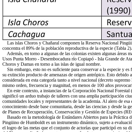
Las islas Choros y Chañaral componen la Reserva Nacional Pingüino d
concentra el 89% de la población reproductiva de la especie (Tabla 2)
Además, en torno a algunas de las colonias existen algunas áreas mar
Usos Punta Morro - Desembocadura río Copiapó - Isla Grande de Ataca
Choros y Damas en torno a las islas de igual nombre.
Sin embargo, esto no es suficiente para conservar a la especie y es f
su extinción producto de amenazas de origen antrópico. Esto debido a
considerada en esta categoría tanto a nivel nacional (decreto suprem
mismo orden, frecuencia y magnitud, en menos de 100 años provocar
En este contexto, a instancias de la Corporación Nacional Forestal
significó un arduo trabajo de talleres con una amplia participación ci
comunidades locales y representantes de la academia. Al alero de esa d
conocimiento desde base comunitaria, desde las ciencias y desde la g
de Planes de Recuperación, Conservación y Gestión de Especies (
Basado en la metodología de Estándares Abiertos para la Práctica
Pingüino de Humboldt es un instrumento dinámico, sujeto a evaluación
el logro de las metas que el conjunto de actorías que participó en su