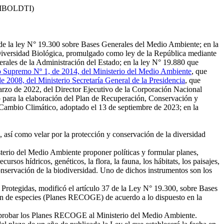
MBOLDTI)
73 de la ley N° 19.300 sobre Bases Generales del Medio Ambiente; en la
 Diversidad Biológica, promulgado como ley de la República mediante
rales de la Administración del Estado; en la ley N° 19.880 que
 Supremo Nº 1, de 2014, del Ministerio del Medio Ambiente
, que
 2008, del Ministerio Secretaría General de la Presidencia
, que
marzo de 2022, del Director Ejecutivo de la Corporación Nacional
o para la elaboración del Plan de Recuperación, Conservación y
Cambio Climático, adoptado el 13 de septiembre de 2023; en la
, así como velar por la protección y conservación de la diversidad
terio del Medio Ambiente proponer políticas y formular planes,
rsos hídricos, genéticos, la flora, la fauna, los hábitats, los paisajes,
onservación de la biodiversidad. Uno de dichos instrumentos son los
Protegidas, modificó el artículo 37 de la Ley N° 19.300, sobre Bases
ón de especies (Planes RECOGE) de acuerdo a lo dispuesto en la
a aprobar los Planes RECOGE al Ministerio del Medio Ambiente.