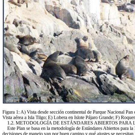
Figura 1: A) Vista desde sección continental de Parque Nacional Pan d
Vista aérea a Isla Tilgo; E) Lobera en Islote Pájaro Grande; F) Roquer
1.2. METODOLOGÍA DE ESTÁNDARES ABIERTOS PARA 
Este Plan se basa en la metodología de Estándares Abiertos para la P
decisiones de manejo van por buen camino y qué ajustes se necesitan ha