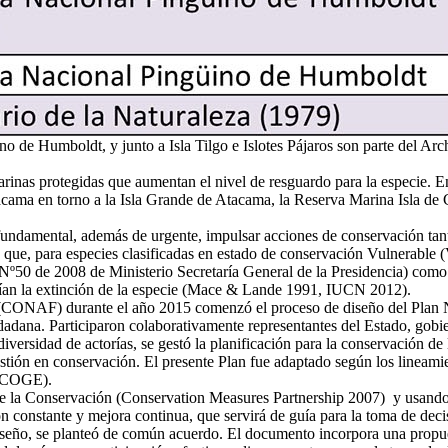
e Humboldt, y junto a Isla Tilgo e Islotes Pájaros son parte del Arc
.
inas protegidas que aumentan el nivel de resguardo para la especie. En
ma en torno a la Isla Grande de Atacama, la Reserva Marina Isla de Ch
undamental, además de urgente, impulsar acciones de conservación tanto f
 que, para especies clasificadas en estado de conservación Vulnerable 
o Nº50 de 2008 de Ministerio Secretaría General de la Presidencia) com
ían la extinción de la especie (Mace & Lande 1991, IUCN 2012).
 (CONAF) durante el año 2015 comenzó el proceso de diseño del Plan 
udadana. Participaron colaborativamente representantes del Estado, gobie
iversidad de actorías, se gestó la planificación para la conservación d
estión en conservación. El presente Plan fue adaptado según los linea
RECOGE).
 de la Conservación (Conservation Measures Partnership 2007) y usa
 constante y mejora continua, que servirá de guía para la toma de decis
 diseño, se planteó de común acuerdo. El documento incorpora una propue