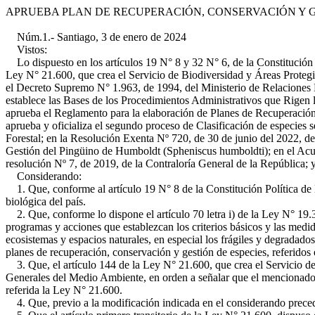
APRUEBA PLAN DE RECUPERACIÓN, CONSERVACIÓN Y G
Núm.1.- Santiago, 3 de enero de 2024
Vistos:
Lo dispuesto en los artículos 19 N° 8 y 32 N° 6, de la Constitución Po
Ley N° 21.600, que crea el Servicio de Biodiversidad y Áreas Proteg
el Decreto Supremo N° 1.963, de 1994, del Ministerio de Relaciones 
establece las Bases de los Procedimientos Administrativos que Rigen 
aprueba el Reglamento para la elaboración de Planes de Recuperación
aprueba y oficializa el segundo proceso de Clasificación de especies
Forestal; en la Resolución Exenta Nº 720, de 30 de junio del 2022, d
Gestión del Pingüino de Humboldt (Spheniscus humboldti); en el Acue
resolución Nº 7, de 2019, de la Contraloría General de la República; y
Considerando:
1. Que, conforme al artículo 19 N° 8 de la Constitución Política de la
biológica del país.
2. Que, conforme lo dispone el artículo 70 letra i) de la Ley N° 19.
programas y acciones que establezcan los criterios básicos y las medidas
ecosistemas y espacios naturales, en especial los frágiles y degradad
planes de recuperación, conservación y gestión de especies, referidos 
3. Que, el artículo 144 de la Ley N° 21.600, que crea el Servicio de
Generales del Medio Ambiente, en orden a señalar que el mencionado 
referida la Ley N° 21.600.
4. Que, previo a la modificación indicada en el considerando preced