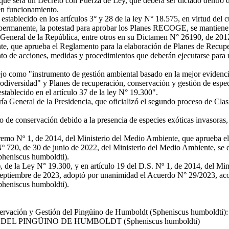
ue será un Decreto con Fuerza de Ley, que deberá ser dictado dentro de
en funcionamiento.
stablecido en los artículos 3° y 28 de la ley N° 18.575, en virtud del c
permanente, la potestad para aprobar los Planes RECOGE, se mantiene e
 General de la República, entre otros en su Dictamen N° 26190, de 201
e, que aprueba el Reglamento para la elaboración de Planes de Recupe
de acciones, medidas y procedimientos que deberán ejecutarse para re
como "instrumento de gestión ambiental basado en la mejor evidencia po
biodiversidad" y Planes de recuperación, conservación y gestión de esp
stablecido en el artículo 37 de la ley N° 19.300".
a General de la Presidencia, que oficializó el segundo proceso de Clas
e conservación debido a la presencia de especies exóticas invasoras, i
remo Nº 1, de 2014, del Ministerio del Medio Ambiente, que aprueba e
 720, de 30 de junio de 2022, del Ministerio del Medio Ambiente, se di
heniscus humboldti).
, de la Ley N° 19.300, y en artículo 19 del D.S. Nº 1, de 2014, del Mi
septiembre de 2023, adoptó por unanimidad el Acuerdo N° 29/2023, acor
heniscus humboldti).
ervación y Gestión del Pingüino de Humboldt (Spheniscus humboldti):
 PINGÜINO DE HUMBOLDT (Spheniscus humboldti)