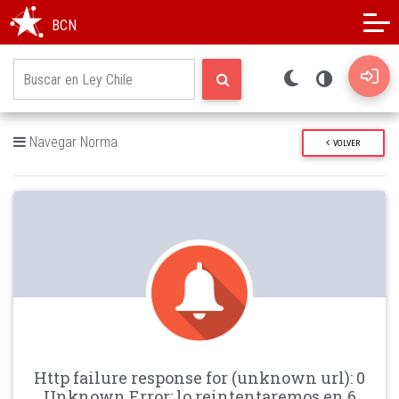
Modo oscuro
Alto contraste
BCN
Navegar Norma
VOLVER
Http failure response for (unknown url): 0
Unknown Error: lo reintentaremos en 6