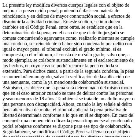
La presente ley modifica diversos cuerpos legales con el objeto de
mejorar la persecución penal, poniendo énfasis en materia de
reincidencia y en delitos de mayor connotación social, a efectos de
disminuir la actividad criminal. En este sentido, se introducen
cambios en el Código Penal, entre otros, se establece que en la
determinación de la pena, en el caso de que el delito juzgado se
cometa concurriendo agravantes como, realizarlo mientras se cumple
una condena, ser reincidente o haber sido condenado por delito con
igual o mayor pena, el tribunal excluirá el grado mínimo, si es
compuesta, o el mínimum, si consta de un sólo grado, salvo que, a
modo ejemplar, se colabore sustancialmente en el esclarecimiento de
los hechos, en cuyo caso se podrá recorrer la pena en toda su
extensión. Para dichos casos, a partir de la segunda condena, la pena
se aumentará en un grado, salvo la verificación de la aplicación de
una atenuante, como la ya mencionada colaboración sustancial.
Asimismo, establece que la pena será determinada del mismo modo
que en el caso anterior cuando se trate de delitos contra las personas
y sean menores de 18 años. También si se trata de un adulto mayor o
una persona con discapacidad. Ahora, cuando la ley señale al delito
pena alternativa de multa, el tribunal aplicará la pena privativa de
libertad determinada conforme a lo que en él se dispone. En caso de
concurrir una cooperación eficaz la pena a imponerse al condenado
podrá rebajarse conforme se dispone para ese tipo de colaboración.
Seguidamente, se modifica el Código Procesal Penal con el objeto