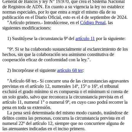
General de Bancos y ley N° 19.970, que crea el Sistema Nacional
de Registros de ADN. En cuanto a su vigencia la ley no establece
normas especiales, por lo que entra a regir el mismo día de su
publicación en el Diario Oficial, esto es el 4 de septiembre de 2024.
"Artículo primero.- Introdúcense, en el
Código Penal
, las
siguientes modificaciones:
1) Sustitúyese la circunstancia 9ª del
artículo 11
por la siguiente:
"9ª. Si se ha colaborado sustancialmente al esclarecimiento de los
hechos, sin que la colaboración sea asimismo constitutiva de
cooperación eficaz de conformidad con la ley.".
2) Incorpórase el siguiente
artículo 68 ter
:
"Artículo 68 ter.- Si concurre una de las circunstancias agravantes
previstas en el artículo 12, numerales 14º, 15º o 16º, el tribunal
excluirá el grado mínimo si es compuesta o el mínimum si consta de
un solo grado, salvo que reconozca la circunstancia prevista en el
artículo 11, numeral 1° o numeral 9º, en cuyo caso podrá recorrer la
pena en toda su extensión.
La pena será determinada del mismo modo cuando, tratándose de
delitos contra las personas, concurra la circunstancia prevista en el
numeral 22º del artículo 12, siempre que no concurriere alguna de
las atenuantes indicadas en el inciso primero.