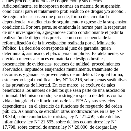
cuales procede, acuerdos de cooperación y sus efectos.
Adicionalmente, se incorporan normas en materia de suspensión
condicional para el tratamiento problemático de drogas y/o alcohol.
Se regulan los casos en que procede, forma de acreditar la
dependencia, y audiencias de seguimiento y egreso de la suspensión
condicional. Por otra parte, se enmienda la norma para la reapertura
de una investigación, agregándose como condicionante el pedir la
realización de diligencias precisas como consecuencia de la
reformalización de la investigación realizada por el Ministerio
Público. La decisión corresponde al juez de garantía, quien
determinará, asimismo, el plazo para cumplirlas. Paralelamente, se
efectúan nuevos alcances en materia de testigos hostiles,
presentación de evidencias, recursos de nulidad, procedimientos
abreviados, imputados enajenados mentalmente, tratamiento de
decomisos y ganancias provenientes de un delito. De igual forma,
este cuerpo legal modifica la ley N° 18.216, sobre penas sustitutivas
a las privativas de libertad. En este marco, se excluye de tales
beneficios a los autores de delitos que sean parte de una asociación
criminal. Del mismo modo, se restringe respecto de delitos contra la
vida e integridad de funcionarios de las FFAA y sus servicios
dependientes, en el ejercicio de funciones de resguardo del orden
público. Asimismo, se efectúan otras modificaciones en la ley N°
18.314, sobre conductas terroristas; ley N° 21.459, sobre delitos
informáticos; ley N° 21.595, sobre delitos económicos; ley N°
17.798, sobre control de armas; ley N° 20.000, de drogas; Ley