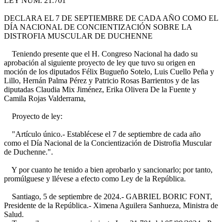
LEY NÚM. 21.701
DECLARA EL 7 DE SEPTIEMBRE DE CADA AÑO COMO EL
DÍA NACIONAL DE CONCIENTIZACIÓN SOBRE LA
DISTROFIA MUSCULAR DE DUCHENNE
Teniendo presente que el H. Congreso Nacional ha dado su
aprobación al siguiente proyecto de ley que tuvo su origen en
moción de los diputados Félix Bugueño Sotelo, Luis Cuello Peña y
Lillo, Hernán Palma Pérez y Patricio Rosas Barrientos y de las
diputadas Claudia Mix Jiménez, Erika Olivera De la Fuente y
Camila Rojas Valderrama,
Proyecto de ley:
"Artículo único.- Establécese el 7 de septiembre de cada año
como el Día Nacional de la Concientización de Distrofia Muscular
de Duchenne.".
Y por cuanto he tenido a bien aprobarlo y sancionarlo; por tanto,
promúlguese y llévese a efecto como Ley de la República.
Santiago, 5 de septiembre de 2024.- GABRIEL BORIC FONT,
Presidente de la República.- Ximena Aguilera Sanhueza, Ministra de
Salud.