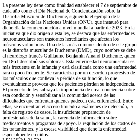
La presente ley tiene como finalidad establecer el 7 de septiembre de
cada año como el Día Nacional de Concientización sobre la
Distrofia Muscular de Duchenne, siguiendo el ejemplo de la
Organización de las Naciones Unidas (ONU), que instauró para
dicho día la conmemoración a nivel mundial a partir de 2023. En la
iniciativa que dio origen a esta ley, se destaca que las enfermedades
neuromusculares son trastornos hereditarios que afectan los
músculos voluntarios. Una de las más comunes dentro de este grupo
es la distrofia muscular de Duchenne (DMD), cuyo nombre se debe
al neurólogo francés Guillaume Benjamin Amand Duchenne, quien
en 1861 describió sus síntomas. Esta enfermedad neuromuscular es
más frecuente en la infancia y está clasificada como una enfermedad
rara o poco frecuente. Se caracteriza por un desorden progresivo de
los músculos que conlleva la pérdida de su función, lo que
eventualmente provoca que los pacientes pierdan su independencia.
El proyecto de ley subraya la importancia de crear conciencia sobre
esta condición y sensibilizar a la comunidad acerca de las
dificultades que enfrentan quienes padecen esta enfermedad. Entre
ellas, se encuentran el acceso limitado a exámenes de detección, la
falta de registro de casos, la insuficiente preparación de
profesionales de la salud, la carencia de información sobre
medicamentos y programas de apoyo, la regulación de los costos de
los tratamientos, y la escasa visibilidad que tiene la enfermedad,
especialmente en niños.