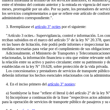
manera inmediata al término de los servicios anteriores, el Ministerio
entre el término del contrato anterior y la entrada en vigencia del nu
meses, prorrogable por un año. Por su parte, los prestadores de servic
los servicios complementarios a que se refiere este artículo de confor
administrativo correspondiente.".
3. Reemplázase el
artículo 3° octies
por el siguiente:
"Artículo 3 octies.- Supervigilancia, control e información. Los conc
reciban subsidios en el marco del artículo 5° de la ley N° 20.378, que
en las bases de licitación, éste podrá pedir informes e inspeccionar la
medidas necesarias para velar por el cumplimiento de sus obligaciones
Adicionalmente, el Ministerio de Transportes y Telecomunicaciones pod
relacionadas, la información financiera u otra que estime relevante so
la relación entre su activo y pasivo circulante; entre su patrimonio y 
establecidas en la ley N° 19.628, sobre protección de la vida privada.
Los concesionarios y prestadores de servicios de transporte público r
deberán informar los hechos esenciales relacionados con la administra
4. En el inciso primero del
artículo 3° nonies
:
a) Sustitúyese la frase "refiere el literal i) del artículo 2° de la ley N
b) Incorpórase a continuación de la frase "respectivos actos administ
para la operación de servicios de transporte público de pasajeros y su 