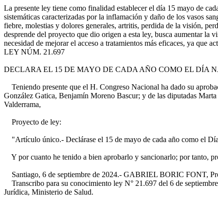
La presente ley tiene como finalidad establecer el día 15 mayo de cad
sistemáticas caracterizadas por la inflamación y daño de los vasos san
fiebre, molestias y dolores generales, artritis, perdida de la visión, p
desprende del proyecto que dio origen a esta ley, busca aumentar la v
necesidad de mejorar el acceso a tratamientos más eficaces, ya que actu
LEY NÚM. 21.697
DECLARA EL 15 DE MAYO DE CADA AÑO COMO EL DÍA N
Teniendo presente que el H. Congreso Nacional ha dado su aprobación
González Gatica, Benjamín Moreno Bascur; y de las diputadas Marta
Valderrama,
Proyecto de ley:
"Artículo único.- Declárase el 15 de mayo de cada año como el Día N
Y por cuanto he tenido a bien aprobarlo y sancionarlo; por tanto, p
Santiago, 6 de septiembre de 2024.- GABRIEL BORIC FONT, Preside
Transcribo para su conocimiento ley N° 21.697 del 6 de septiembre d
Jurídica, Ministerio de Salud.