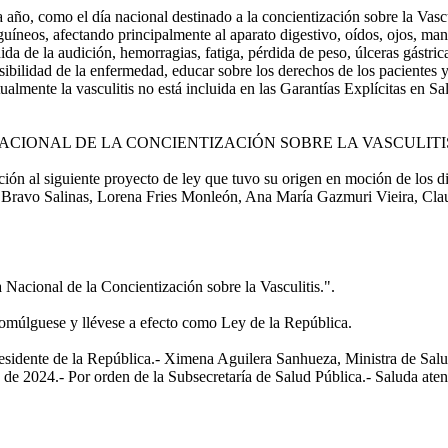
a año, como el día nacional destinado a la concientización sobre la Vas
guíneos, afectando principalmente al aparato digestivo, oídos, ojos, man
erdida de la audición, hemorragias, fatiga, pérdida de peso, úlceras gástr
isibilidad de la enfermedad, educar sobre los derechos de los pacientes
almente la vasculitis no está incluida en las Garantías Explícitas en Sa
ACIONAL DE LA CONCIENTIZACIÓN SOBRE LA VASCULITI
 al siguiente proyecto de ley que tuvo su origen en moción de los di
 Bravo Salinas, Lorena Fries Monleón, Ana María Gazmuri Vieira, Cl
acional de la Concientización sobre la Vasculitis.".
romúlguese y llévese a efecto como Ley de la República.
nte de la República.- Ximena Aguilera Sanhueza, Ministra de Salu
e 2024.- Por orden de la Subsecretaría de Salud Pública.- Saluda aten