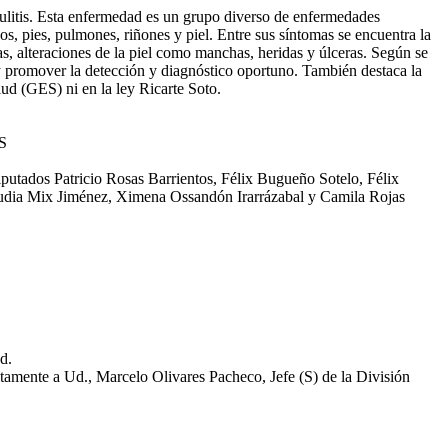
culitis. Esta enfermedad es un grupo diverso de enfermedades
os, pies, pulmones, riñones y piel. Entre sus síntomas se encuentra la
icas, alteraciones de la piel como manchas, heridas y úlceras. Según se
 y promover la detección y diagnóstico oportuno. También destaca la
lud (GES) ni en la ley Ricarte Soto.
S
putados Patricio Rosas Barrientos, Félix Bugueño Sotelo, Félix
audia Mix Jiménez, Ximena Ossandón Irarrázabal y Camila Rojas
d.
tamente a Ud., Marcelo Olivares Pacheco, Jefe (S) de la División