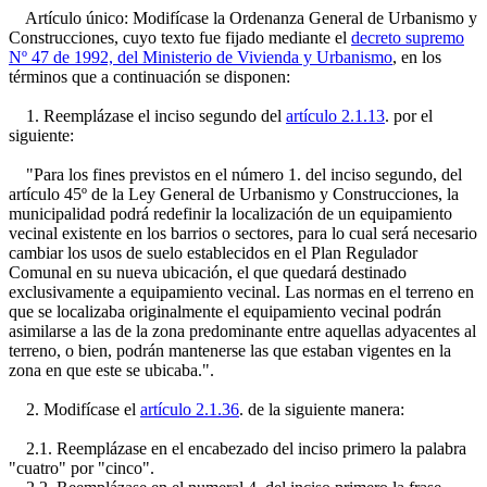
Artículo único: Modifícase la Ordenanza General de Urbanismo y
Construcciones, cuyo texto fue fijado mediante el
decreto supremo
Nº 47 de 1992, del Ministerio de Vivienda y Urbanismo
, en los
términos que a continuación se disponen:
1. Reemplázase el inciso segundo del
artículo 2.1.13
. por el
siguiente:
"Para los fines previstos en el número 1. del inciso segundo, del
artículo 45º de la Ley General de Urbanismo y Construcciones, la
municipalidad podrá redefinir la localización de un equipamiento
vecinal existente en los barrios o sectores, para lo cual será necesario
cambiar los usos de suelo establecidos en el Plan Regulador
Comunal en su nueva ubicación, el que quedará destinado
exclusivamente a equipamiento vecinal. Las normas en el terreno en
que se localizaba originalmente el equipamiento vecinal podrán
asimilarse a las de la zona predominante entre aquellas adyacentes al
terreno, o bien, podrán mantenerse las que estaban vigentes en la
zona en que este se ubicaba.".
2. Modifícase el
artículo 2.1.36
. de la siguiente manera:
2.1. Reemplázase en el encabezado del inciso primero la palabra
"cuatro" por "cinco".