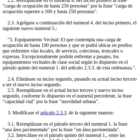
2.2. Reemplázase en el numeral 4. del inciso primero la frase
"carga de ocupación de hasta 250 personas" por la frase "carga de
ocupación superior a 100 y hasta 250 personas".
2.3. Agrégase a continuación del numeral 4. del inciso primero, el
siguiente nuevo numeral 5.:
"5. Equipamiento Vecinal: El que contempla una carga de
ocupación de hasta 100 personas y que se podrá ubicar en predios
que enfrenten vías locales, de servicio, colectoras, troncales o
expresas. Excepcionalmente podrán enfrentar a pasajes, los
equipamientos vecinales de clase social según lo dispuesto en el
párrafo quinto del numeral 1. del artículo 2.3.3. de esta ordenanza.".
2.4. Elimínase su inciso segundo, pasando su actual inciso tercero
a ser el nuevo inciso segundo.
2.5. Reemplázase en el actual inciso tercero y nuevo inciso
segundo, conforme lo dispuesto en el numeral precedente, la frase
"capacidad vial" por la frase "movilidad urbana".
3. Modifícase el
artículo 2.3.3
. de la siguiente manera:
3.1. Reemplázase en el párrafo tercero del numeral 1. la frase
"una área pavimentada" por la frase "un área pavimentada".
3.2. Intercálase en el párrafo quinto del numeral 1., entre las