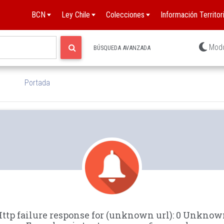
BCN
Ley Chile
Colecciones
Información Territori
Mod
BÚSQUEDA AVANZADA
Portada
ttp failure response for (unknown url): 0 Unkno