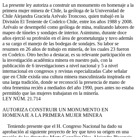
La presente ley autoriza a construir un monumento en homenaje a la
primera mujer minera de Chile, la geóloga de la Universidad de
Chile Alejandra Graciela Arévalo Troncoso, quien trabajó en la
División El Teniente de Codelco Chile, entre los años 1988 y 2008.
Arévalo se desempeñó como geóloga de mina, realizando labores de
mapeo de túneles y sondajes de interior. Asimismo, durante doce
años ejerció su profesión en el área de geometalurgia y tuvo además
a su cargo el manejo de las bodegas de sondajes. Su labor se
resumen en 26 años de trabajo en minería, de los cuales 23 fueron
en Codelco. Otro hecho a destacar, es su relevante participación en
la investigación académica minera en nuestro país, con la
publicación de 6 investigaciones a nivel nacional y 5 a nivel
internacional en congresos y revistas especializadas Cabe señalar
que en Chile existía una cultura minera masculinizada inspirada en
una larga tradición, donde se reconoció la presencia de mano de
obra femenina recién a mediados del año 1990, pues antes no estaba
permitido que las mujeres trabajaran en la minería.
LEY NÚM. 21.714
AUTORIZA CONSTRUIR UN MONUMENTO EN
HOMENAJE A LA PRIMERA MUJER MINERA
Teniendo presente que el H. Congreso Nacional ha dado su
aprobación al siguiente proyecto de ley que tuvo su origen en una