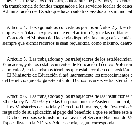
la ley N° 21.094; a los directores, educadores de párvulos y asistente
vía transferencia de fondos traspasados a los servicios locales de edu
Administración del Estado que hayan sido traspasados a las municipali
Artículo 4.- Los aguinaldos concedidos por los artículos 2 y 3, en lo q
empresas señaladas expresamente en el artículo 2, y de las entidades a 
Con todo, el Ministro de Hacienda dispondrá la entrega a las entidade
siempre que dichos recursos le sean requeridos, como máximo, dentro d
Artículo 5.- Las trabajadoras y los trabajadores de los establecimien
Educación, y de los establecimientos de Educación Técnico Profesiona
el artículo 2, en los mismos términos que establece dicha disposición.
El Ministerio de Educación fijará internamente los procedimientos de 
del beneficio que otorga este artículo. Dichos recursos se transferirán
Artículo 6.- Las trabajadoras y los trabajadores de las instituciones
30 de la ley N° 20.032 y de las Corporaciones de Asistencia Judicial, 
Los Ministerios de Justicia y Derechos Humanos, y de Desarrollo Socia
resguardo de su aplicación al pago del beneficio a que se refiere este a
Dichos recursos se transferirán a través del Servicio Nacional de Me
Especializada a la Niñez y Adolescencia, según corresponda.