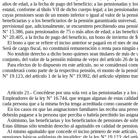
años de edad, a la fecha de pago del beneficio; a las pensionadas y l
estatal, conforme al título VII de dicho cuerpo legal; a las pensionada
cuyas pensiones sean de un monto inferior o igual al valor de la pensi
beneficiarias y a los beneficiarios de la pensión garantizada universa
previsional que, adicionalmente, se encuentren percibiendo una pensió
N° 15.386, para pensionados de 75 o más años de edad; a las beneficiari
N° 20.405, a la fecha de pago del beneficio, un bono de invierno de 
El bono a que se refiere el inciso anterior se pagará en el mes de m
Será de cargo fiscal, no constituirá remuneración o renta para ningún e
No tendrán derecho a dicho bono quienes sean titulares de más de una
conjunto, del valor de la pensión mínima de vejez del artículo 26 de 
Para efectos de lo dispuesto en este artículo, no se considerará como
considerará como parte de la respectiva pensión, el monto de la pensi
N° 19.123, del artículo 1 de la ley N° 19.992, del artículo séptimo tra
Artículo 21.- Concédese por una sola vez a las pensionadas y a los pe
Empleadores de la ley N° 16.744, que tengan algunas de estas calidad
cada persona que a la misma fecha tenga acreditada como causante de a
En los casos en que las asignaciones familiares las reciba una persona
deberán pagarse a la persona que perciba o habría percibido las asign
Asimismo, las beneficiarias y los beneficiarios de pensiones de sobre
Estas últimas sólo tendrán derecho al aguinaldo en calidad de pension
Al mismo aguinaldo que concede el inciso primero de este artículo, c
pensiones básicas solidarias de invalidez; de la ley N° 19.123; del art