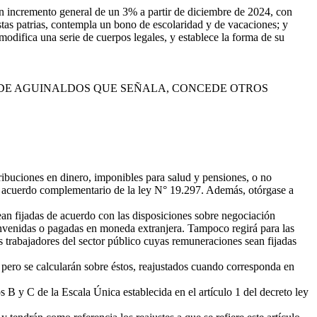
 un incremento general de un 3% a partir de diciembre de 2024, con
s patrias, contempla un bono de escolaridad y de vacaciones; y
 modifica una serie de cuerpos legales, y establece la forma de su
EDE AGUINALDOS QUE SEÑALA, CONCEDE OTROS
ibuciones en dinero, imponibles para salud y pensiones, o no
 del acuerdo complementario de la ley N° 19.297. Además, otórgase a
ean fijadas de acuerdo con las disposiciones sobre negociación
onvenidas o pagadas en moneda extranjera. Tampoco regirá para las
os trabajadores del sector público cuyas remuneraciones sean fijadas
 pero se calcularán sobre éstos, reajustados cuando corresponda en
 B y C de la Escala Única establecida en el artículo 1 del decreto ley