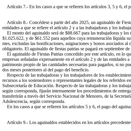
Artículo 7.- En los casos a que se refieren los artículos 3, 5 y 6, el 
Artículo 8.- Concédese a partir del año 2025, un aguinaldo de Fiestas
entidades a que se refiere el artículo 2 y a las trabajadoras y los trabaj
El monto del aguinaldo será de $88.667 para las trabajadoras y los tr
$1.025.622, y de $61.552 para aquellos cuya remuneración líquida supe
mes, excluidas las bonificaciones, asignaciones y bonos asociados al d
obligatorio. El aguinaldo de fiestas patrias se pagará en septiembre de
El aguinaldo de Fiestas Patrias concedido por este artículo, en lo que 
empresas señaladas expresamente en el artículo 2 y de las entidades a 
patrimonio propio de las cantidades necesarias para pagarlos, si no p
dos meses posteriores al del pago del beneficio.
Respecto de las trabajadoras y los trabajadores de los establecimiento
recursos a los sostenedores o representantes legales de los referidos e
Subsecretaría de Educación. Respecto de las trabajadoras y los trabajad
según corresponda, fijarán internamente los procedimientos de entrega d
transferirán a través del Servicio Nacional de Menores, de la Secreta
Adolescencia, según corresponda.
En los casos a que se refieren los artículos 5 y 6, el pago del aguina
Artículo 9.- Los aguinaldos establecidos en los artículos precedente