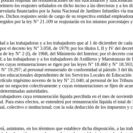
drán reajustar las remuneraciones de sus funcionarios y funcionarias y t
mero los reajustes señalados en dicho inciso a las directoras y a los dir
ularia financiados por la Junta Nacional de Jardines Infantiles vía tra
s. Dichos reajustes serán de cargo de su respectiva entidad empleadora
egidos por la ley N° 21.109 se reajustarán en los mismos porcentajes y
 a las trabajadoras y a los trabajadores que al 1 de diciembre de cada
por el decreto ley N° 3.058, de 1979; por los títulos I, II y IV del decr
de ley N° 2 (I), de 1968, del Ministerio del Interior; por el decreto con
; a las trabajadoras y a los trabajadores de Astilleros y Maestranzas d
res cuyas remuneraciones se rigen por las leyes N° 18.460 y N° 18.593; a
 N° 19.297; al personal remunerado de conformidad al párrafo 3 del títu
os educacionales dependientes de los Servicios Locales de Educación Pú
rtículo trigésimo noveno de la ley N° 21.040; al personal de los Tribuna
que no negocien colectivamente y cuyas remuneraciones se fijen de acuer
 determinadas autoridades.
rabajadores cuya remuneración líquida percibida en el mes de noviembr
. Para estos efectos, se entenderá por remuneración líquida el total de
, colectivo o institucional; con la sola deducción de los impuestos y co
á, asimismo, en los términos que establece dicha disposición, a las traba