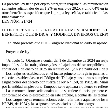
La presente ley tiene por objeto otorgar un reajuste a las remuneracio
aumentos adicionales de un 1,2% en enero de 2025, y un 0,64% en ju
otros beneficios específicos que la propia ley señala, estableciendo la
financiamiento.
LEY NÚM. 21.724
OTORGA REAJUSTE GENERAL DE REMUNERACIONES A L
BENEFICIOS QUE INDICA, Y MODIFICA DIVERSOS CUER
Teniendo presente que el H. Congreso Nacional ha dado su aprobaci
Proyecto de ley:
"Artículo 1.- Otórgase a contar del 1 de diciembre de 2024 un reajus
imponibles, de las trabajadoras y los trabajadores del sector público,
contar del 1 de enero de 2025 un reajuste de 1,2% y a partir del 1 de 
Los reajustes establecidos en el inciso primero no regirán para las t
colectiva establecidas en el Código del Trabajo y sus normas comple
asignaciones del decreto con fuerza de ley N° 150, de 1982, del Minist
por la entidad empleadora. Tampoco se le aplicará a quienes se refiere 
Las remuneraciones adicionales a que se refiere el inciso primero est
conformidad con lo establecido en este artículo, a contar de las fechas
Los cargos cuyas remuneraciones estén referidas a aquellas de los min
N° 249, de 1974 y las asignaciones asociadas a dichos cargos.