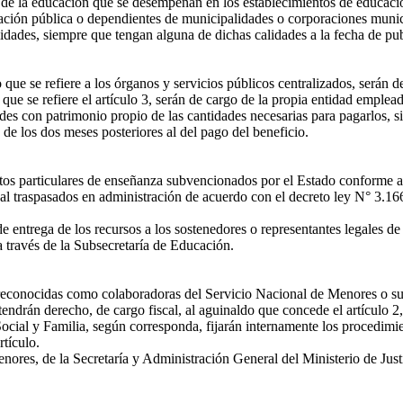
s de la educación que se desempeñan en los establecimientos de educació
cación pública o dependientes de municipalidades o corporaciones municip
dades, siempre que tengan alguna de dichas calidades a la fecha de publ
ue se refiere a los órganos y servicios públicos centralizados, serán de
que se refiere el artículo 3, serán de cargo de la propia entidad emplea
s con patrimonio propio de las cantidades necesarias para pagarlos, si
e los dos meses posteriores al del pago del beneficio.
tos particulares de enseñanza subvencionados por el Estado conforme al
l traspasados en administración de acuerdo con el decreto ley N° 3.166
entrega de los recursos a los sostenedores o representantes legales de 
 a través de la Subsecretaría de Educación.
 reconocidas como colaboradoras del Servicio Nacional de Menores o su c
tendrán derecho, de cargo fiscal, al aguinaldo que concede el artículo 
l y Familia, según corresponda, fijarán internamente los procedimiento
rtículo.
nores, de la Secretaría y Administración General del Ministerio de Ju