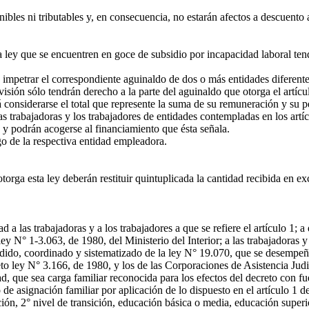
ibles ni tributables y, en consecuencia, no estarán afectos a descuento 
ta ley que se encuentren en goce de subsidio por incapacidad laboral te
 impetrar el correspondiente aguinaldo de dos o más entidades diferent
sión sólo tendrán derecho a la parte del aguinaldo que otorga el artícu
 considerarse el total que represente la suma de su remuneración y su pe
trabajadoras y los trabajadores de entidades contempladas en los artí
y y podrán acogerse al financiamiento que ésta señala.
go de la respectiva entidad empleadora.
ga esta ley deberán restituir quintuplicada la cantidad recibida en exce
 las trabajadoras y a los trabajadores a que se refiere el artículo 1; a
y N° 1-3.063, de 1980, del Ministerio del Interior; a las trabajadoras y 
undido, coordinado y sistematizado de la ley N° 19.070, que se desempeñ
to ley N° 3.166, de 1980, y los de las Corporaciones de Asistencia Judic
dad, que sea carga familiar reconocida para los efectos del decreto con f
 de asignación familiar por aplicación de lo dispuesto en el artículo 1 
ición, 2° nivel de transición, educación básica o media, educación super