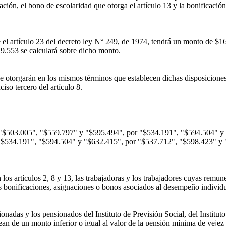
n, el bono de escolaridad que otorga el artículo 13 y la bonificación
el artículo 23 del decreto ley N° 249, de 1974, tendrá un monto de $1
 19.553 se calculará sobre dicho monto.
se otorgarán en los mismos términos que establecen dichas disposicione
iso tercero del artículo 8.
e "$503.005", "$559.797" y "$595.494", por "$534.191", "$594.504" y
e "$534.191", "$594.504" y "$632.415", por "$537.712", "$598.423" y 
los artículos 2, 8 y 13, las trabajadoras y los trabajadores cuyas remu
s bonificaciones, asignaciones o bonos asociados al desempeño individual
adas y los pensionados del Instituto de Previsión Social, del Instituto
n de un monto inferior o igual al valor de la pensión mínima de vejez 