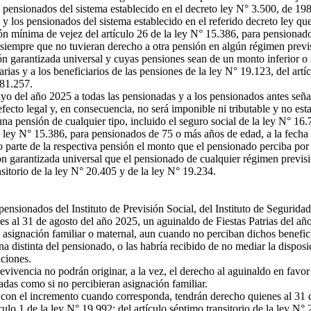
os pensionados del sistema establecido en el decreto ley N° 3.500, de 1
s y los pensionados del sistema establecido en el referido decreto ley qu
ón mínima de vejez del artículo 26 de la ley N° 15.386, para pensionado
l, siempre que no tuvieran derecho a otra pensión en algún régimen prev
n garantizada universal y cuyas pensiones sean de un monto inferior o ig
as y a los beneficiarios de las pensiones de la ley N° 19.123, del artícu
$81.257.
ayo del año 2025 a todas las pensionadas y a los pensionados antes señ
fecto legal y, en consecuencia, no será imponible ni tributable y no est
 pensión de cualquier tipo, incluido el seguro social de la ley N° 16.
la ley N° 15.386, para pensionados de 75 o más años de edad, a la fecha
 parte de la respectiva pensión el monto que el pensionado perciba por
ón garantizada universal que el pensionado de cualquier régimen previsi
nsitorio de la ley N° 20.405 y de la ley N° 19.234.
nsionados del Instituto de Previsión Social, del Instituto de Seguridad
es al 31 de agosto del año 2025, un aguinaldo de Fiestas Patrias del a
signación familiar o maternal, aun cuando no perciban dichos beneficios
 distinta del pensionado, o las habría recibido de no mediar la disposic
aciones.
vivencia no podrán originar, a la vez, el derecho al aguinaldo en favor 
adas como si no percibieran asignación familiar.
on el incremento cuando corresponda, tendrán derecho quienes al 31 de
ículo 1 de la ley N° 19.992; del artículo séptimo transitorio de la ley N