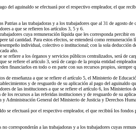
pago del aguinaldo se efectuará por el respectivo empleador, el que recib
 Patrias a las trabajadoras y a los trabajadores que al 31 de agosto de
adores a que se refieren los artículos 3, 5 y 6.
abajadores cuya remuneración líquida que les corresponda percibir en el
re tal cantidad. Para estos efectos, se entenderá como remuneración líq
esempeño individual, colectivo o institucional; con la sola deducción de
 cada año.
se refiere a los órganos y servicios públicos centralizados, será de carg
que se refiere el artículo 3, será de cargo de la propia entidad emplead
ueden financiarlos en todo o en parte con sus recursos propios, siempre
s de enseñanza a que se refiere el artículo 5, el Ministerio de Educaci
stablecimientos y de resguardo de su aplicación al pago del aguinaldo que
ores de las instituciones a que se refiere el artículo 6, los Ministerio
e los recursos a las referidas instituciones y de resguardo de su aplica
ría y Administración General del Ministerio de Justicia y Derechos Hum
ldo se efectuará por el respectivo empleador, el que recibirá los fondos
s no corresponderán a las trabajadoras y a los trabajadores cuyas remu