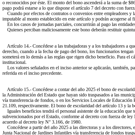
o reconocidos por éste. El monto del bono ascenderá a la suma de $86
pago podrá estarse a lo que dispone el artículo 7 del decreto con fuer
Cuando por efectos de contratos o convenios entre empleadores y las t
imputable al monto establecido en este artículo y podrán acogerse al f
En los casos de jornadas parciales, concurrirán al pago las entidades 
Quienes perciban maliciosamente este bono deberán restituir quintupli
Artículo 14.- Concédese a las trabajadoras y a los trabajadores a que 
derecho, cuando a la fecha de pago del bono, los funcionarios tengan 
someterá en lo demás a las reglas que rigen dicho beneficio. Para el 
institucional.
Los valores señalados en el inciso anterior se aplicarán, también, par
referida en el inciso precedente.
Artículo 15.- Concédese a contar del año 2025 el bono de escolaridad 
la Administración del Estado que hayan sido traspasados a las municip
vía transferencia de fondos, o en los Servicios Locales de Educación Pú
21.109, respectivamente. El bono de escolaridad del artículo 13 y la b
Iguales beneficios tendrá el personal asistente de la educación que t
subvencionados por el Estado, conforme al decreto con fuerza de ley 
acuerdo al decreto ley N° 3.166, de 1980.
Concédese a partir del año 2025 a las directoras y a los directores, 
Junta Nacional de Jardines Infantiles vía transferencia de fondos tr