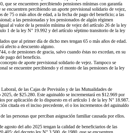
980, que se encuentren percibiendo pensiones mínimas con garantía
e se encuentren percibiendo un aporte previsional solidario de vejez,
s de 75 o más años de edad, a la fecha de pago del beneficio; a las
isional; a las pensionadas y los pensionados de algún régimen
ual al valor de la pensión mínima de vejez del artículo 26 de la ley
lo 1 de la ley N° 19.992 y del artículo séptimo transitorio de la ley
alados que al primer día de dicho mes tengan 65 o más años de edad.
ará afecto a descuento alguno.
744, o de pensiones de gracia, salvo cuando éstas no excedan, en su
 de pago del beneficio.
 concepto de aporte previsional solidario de vejez. Tampoco se
onal se encuentre percibiendo y el monto de las pensiones de la ley
 Laboral, de las Cajas de Previsión y de las Mutualidades de
ño 2025, de $25.280. Este aguinaldo se incrementará en $12.969 por
 por aplicación de lo dispuesto en el artículo 1 de la ley N° 18.987.
ión citada en el inciso precedente, el o los incrementos del aguinaldo
de las personas que perciban asignación familiar causada por ellos.
 agosto del año 2025 tengan la calidad de beneficiarios de las
° 20.405; del decreto ley N° 3.500, de 1980, que se encuentren