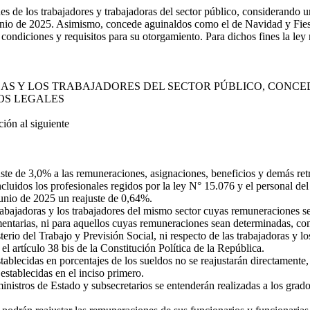
nes de los trabajadores y trabajadoras del sector público, considerando
nio de 2025. Asimismo, concede aguinaldos como el de Navidad y Fiesta
s condiciones y requisitos para su otorgamiento. Para dichos fines la ley
AS Y LOS TRABAJADORES DEL SECTOR PÚBLICO, CONC
POS LEGALES
ón al siguiente
te de 3,0% a las remuneraciones, asignaciones, beneficios y demás retr
 incluidos los profesionales regidos por la ley N° 15.076 y el personal
junio de 2025 un reajuste de 0,64%.
rabajadoras y los trabajadores del mismo sector cuyas remuneraciones s
mentarias, ni para aquellos cuyas remuneraciones sean determinadas, c
erio del Trabajo y Previsión Social, ni respecto de las trabajadoras y l
el artículo 38 bis de la Constitución Política de la República.
ablecidas en porcentajes de los sueldos no se reajustarán directamente,
 establecidas en el inciso primero.
istros de Estado y subsecretarios se entenderán realizadas a los grados