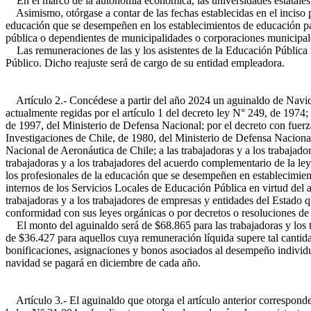
En el marco de la autonomía económica, las universidades estatales po
Asimismo, otórgase a contar de las fechas establecidas en el inciso pri
educación que se desempeñen en los establecimientos de educación parv
pública o dependientes de municipalidades o corporaciones municipale
Las remuneraciones de las y los asistentes de la Educación Pública r
Público. Dicho reajuste será de cargo de su entidad empleadora.
Artículo 2.- Concédese a partir del año 2024 un aguinaldo de Navidad
actualmente regidas por el artículo 1 del decreto ley N° 249, de 1974; 
de 1997, del Ministerio de Defensa Nacional; por el decreto con fuerza 
Investigaciones de Chile, de 1980, del Ministerio de Defensa Nacional
Nacional de Aeronáutica de Chile; a las trabajadoras y a los trabajado
trabajadoras y a los trabajadores del acuerdo complementario de la ley
los profesionales de la educación que se desempeñen en establecimient
internos de los Servicios Locales de Educación Pública en virtud del a
trabajadoras y a los trabajadores de empresas y entidades del Estado 
conformidad con sus leyes orgánicas o por decretos o resoluciones de
El monto del aguinaldo será de $68.865 para las trabajadoras y los t
de $36.427 para aquellos cuya remuneración líquida supere tal cantidad
bonificaciones, asignaciones y bonos asociados al desempeño individual
navidad se pagará en diciembre de cada año.
Artículo 3.- El aguinaldo que otorga el artículo anterior corresponder