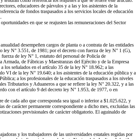
endrán como referencia los reajustes a que se refiere este artículo.
ectores, educadores de párvulos y a las y los asistentes de la
nsferencia de fondos traspasados a los servicios locales de educación
.
 oportunidades en que se reajusten las remuneraciones del Sector
 anualidad desempeñen cargos de planta o a contrata de las entidades
eto ley N° 3.551, de 1981; por el decreto con fuerza de ley N° 1 (G),
 fuerza de ley N° 1, estatuto del personal de Policía de
e la Armada, de Fábricas y Maestranzas del Ejército y de la Empresa
 los señalados en el artículo 35 de la ley N° 18.962; a las
lo VI de la ley N° 19.640; a los asistentes de la educación pública y a
blica; a los profesionales de la educación traspasados a los niveles
les Tributarios y Aduaneros a que se refiere la ley N° 20.322, y a las
do con el artículo 9 del decreto ley N° 1.953, de 1977, o en
e de cada año que corresponda sea igual o inferior a $1.025.622, y
 las de carácter permanente correspondiente a dicho mes, excluidas las
tizaciones previsionales de carácter obligatorio. El aguinaldo de
jadoras y los trabajadores de las universidades estatales regidas por