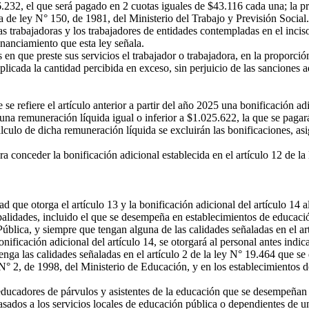
.232, el que será pagado en 2 cuotas iguales de $43.116 cada una; la pr
za de ley N° 150, de 1981, del Ministerio del Trabajo y Previsión Social.
rabajadoras y los trabajadores de entidades contempladas en el inciso 
inanciamiento que esta ley señala.
en que preste sus servicios el trabajador o trabajadora, en la proporci
cada la cantidad percibida en exceso, sin perjuicio de las sanciones a
se refiere el artículo anterior a partir del año 2025 una bonificación a
una remuneración líquida igual o inferior a $1.025.622, la que se pagar
cálculo de dicha remuneración líquida se excluirán las bonificaciones, a
a conceder la bonificación adicional establecida en el artículo 12 de la
que otorga el artículo 13 y la bonificación adicional del artículo 14 a
alidades, incluido el que se desempeña en establecimientos de educación
blica, y siempre que tengan alguna de las calidades señaladas en el artí
onificación adicional del artículo 14, se otorgará al personal antes in
enga las calidades señaladas en el artículo 2 de la ley N° 19.464 que s
N° 2, de 1998, del Ministerio de Educación, y en los establecimientos d
educadores de párvulos y asistentes de la educación que se desempeñan 
aspasados a los servicios locales de educación pública o dependientes 