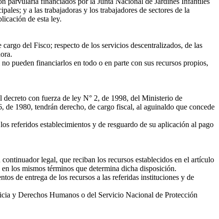
n parvularia financiados por la Junta Nacional de Jardines Infantiles
ales; y a las trabajadoras y los trabajadores de sectores de la
icación de esta ley.
 cargo del Fisco; respecto de los servicios descentralizados, de las
dora.
 no pueden financiarlos en todo o en parte con sus recursos propios,
 decreto con fuerza de ley N° 2, de 1998, del Ministerio de
, de 1980, tendrán derecho, de cargo fiscal, al aguinaldo que concede
los referidos establecimientos y de resguardo de su aplicación al pago
ontinuador legal, que reciban los recursos establecidos en el artículo
2, en los mismos términos que determina dicha disposición.
s de entrega de los recursos a las referidas instituciones y de
sticia y Derechos Humanos o del Servicio Nacional de Protección