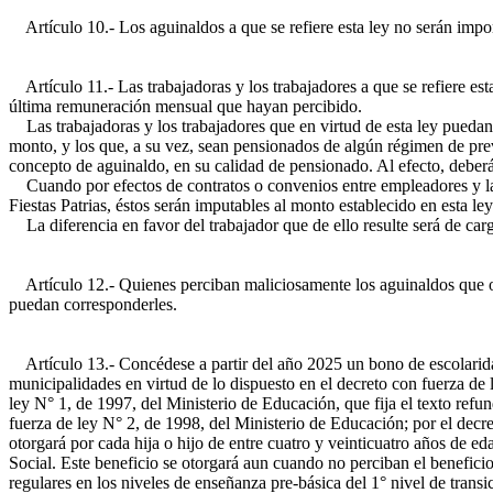
Artículo 10.- Los aguinaldos a que se refiere esta ley no serán impon
Artículo 11.- Las trabajadoras y los trabajadores a que se refiere es
última remuneración mensual que hayan percibido.
Las trabajadoras y los trabajadores que en virtud de esta ley puedan
monto, y los que, a su vez, sean pensionados de algún régimen de previ
concepto de aguinaldo, en su calidad de pensionado. Al efecto, deberá
Cuando por efectos de contratos o convenios entre empleadores y las 
Fiestas Patrias, éstos serán imputables al monto establecido en esta le
La diferencia en favor del trabajador que de ello resulte será de car
Artículo 12.- Quienes perciban maliciosamente los aguinaldos que otor
puedan corresponderles.
Artículo 13.- Concédese a partir del año 2025 un bono de escolaridad a
municipalidades en virtud de lo dispuesto en el decreto con fuerza de le
ley N° 1, de 1997, del Ministerio de Educación, que fija el texto ref
fuerza de ley N° 2, de 1998, del Ministerio de Educación; por el decre
otorgará por cada hija o hijo de entre cuatro y veinticuatro años de e
Social. Este beneficio se otorgará aun cuando no perciban el beneficio
regulares en los niveles de enseñanza pre-básica del 1° nivel de trans